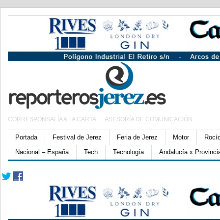
CORRESPONSALÍA A LA CARTA
ASESORÍA DE COMUNICACIÓN
Portada
Festival de Jerez
Feria de Jerez
Motor
Rocí
Nacional – España
Tech
Tecnología
Andalucía x Provinci