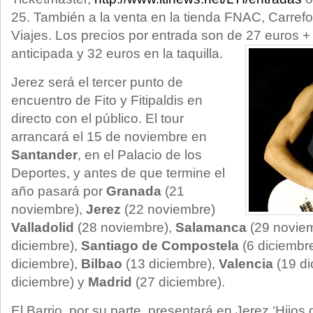
25. También a la venta en la tienda FNAC, Carrefo
Viajes. Los precios por entrada son de 27 euros +
anticipada y 32 euros en la taquilla.
Jerez será el tercer punto de
encuentro de Fito y Fitipaldis en
directo con el público.
El tour
arrancará el 15 de noviembre en
Santander
, en el Palacio de los
Deportes, y antes de que termine el
año pasará por
Granada
(21
noviembre),
Jerez
(22 noviembre)
Valladolid
(28 noviembre),
Salamanca
(29 novie
diciembre),
Santiago de Compostela
(6 diciembre
diciembre),
Bilbao
(13 diciembre),
Valencia
(19 di
diciembre) y
Madrid
(27 diciembre).
El Barrio, por su parte, presentará en Jerez ‘Hijos