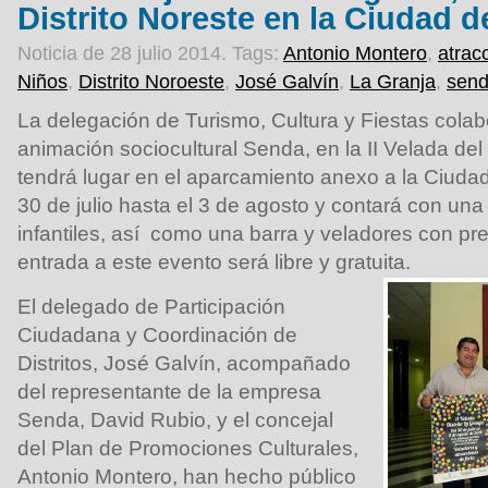
Distrito Noreste en la Ciudad d
Noticia de 28 julio 2014.
Tags:
Antonio Montero
,
atrac
Niños
,
Distrito Noroeste
,
José Galvín
,
La Granja
,
sen
La delegación de Turismo, Cultura y Fiestas cola
animación sociocultural Senda, en la II Velada del 
tendrá lugar en el aparcamiento anexo a la Ciuda
30 de julio hasta el 3 de agosto y contará con un
infantiles, así como una barra y veladores con pr
entrada a este evento será libre y gratuita.
El delegado de Participación
Ciudadana y Coordinación de
Distritos, José Galvín, acompañado
del representante de la empresa
Senda, David Rubio, y el concejal
del Plan de Promociones Culturales,
Antonio Montero, han hecho público