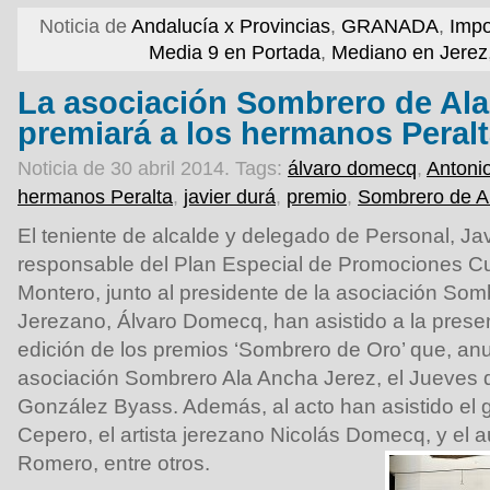
Noticia de
Andalucía x Provincias
,
GRANADA
,
Impo
Media 9 en Portada
,
Mediano en Jerez
La asociación Sombrero de Al
premiará a los hermanos Peralt
Noticia de 30 abril 2014.
Tags:
álvaro domecq
,
Antoni
hermanos Peralta
,
javier durá
,
premio
,
Sombrero de A
El teniente de alcalde y delegado de Personal, Jav
responsable del Plan Especial de Promociones Cul
Montero, junto al presidente de la asociación So
Jerezano, Álvaro Domecq, han asistido a la presen
edición de los premios ‘Sombrero de Oro’ que, an
asociación Sombrero Ala Ancha Jerez, el Jueves d
González Byass. Además, al acto han asistido el g
Cepero, el artista jerezano Nicolás Domecq, y el a
Romero, entre otros.