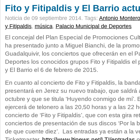
Fito y Fitipaldis y El Barrio ac
Noticia de 09 septiembre 2014.
Tags:
Antonio Monter
y Fitipaldis
,
música
,
Palacio Municipal de Deportes
El concejal del Plan Especial de Promociones Cult
ha presentado junto a Miguel Bianchi, de la prom
Guadalquivir, los conciertos que ofrecerán en el P
Deportes los conocidos grupos Fito y Fitipaldis e
y El Barrio el 6 de febrero de 2015.
En cuanto al concierto de Fito y Fitipaldis, la banda
presentará en Jerez su nuevo trabajo, que saldrá a
octubre y que se titula ‘Huyendo conmigo de mí’. E
ejercerá de telonero a las 20,50 horas y a las 22
concierto de ‘Fito y Fitipaldis’, que con esta gira 
conciertos de presentación de sus discos ‘Por la b
de que cuente diez’.
Las entradas ya están a la v
Ticketmaster,
http://www.ltinews.net/LTI/entradas
o