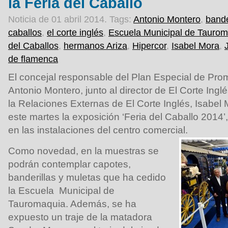
la Feria del Caballo
Noticia de 01 abril 2014.
Tags:
Antonio Montero
,
bande
caballos
,
el corte inglés
,
Escuela Municipal de Tauro
del Caballos
,
hermanos Ariza
,
Hipercor
,
Isabel Mora
,
de flamenca
El concejal responsable del Plan Especial de Pro
Antonio Montero, junto al director de El Corte Ing
la Relaciones Externas de El Corte Inglés, Isabel
este martes la exposición ‘Feria del Caballo 2014’
en las instalaciones del centro comercial.
Como novedad, en la muestras se
podrán contemplar capotes,
banderillas y muletas que ha cedido
la Escuela Municipal de
Tauromaquia. Además, se ha
expuesto un traje de la matadora