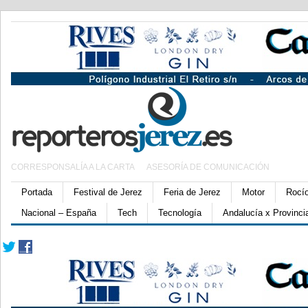
CORRESPONSALÍA A LA CARTA
ASESORÍA DE COMUNICACIÓN
Portada
Festival de Jerez
Feria de Jerez
Motor
Rocí
Nacional – España
Tech
Tecnología
Andalucía x Provinci