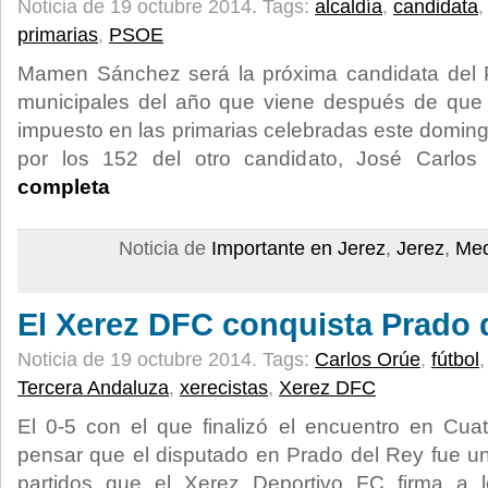
Noticia de 19 octubre 2014.
Tags:
alcaldía
,
candidata
primarias
,
PSOE
Mamen Sánchez será la próxima candidata del 
municipales del año que viene después de que
impuesto en las primarias celebradas este doming
por los 152 del otro candidato, José Carl
completa
Noticia de
Importante en Jerez
,
Jerez
,
Med
El Xerez DFC conquista Prado 
Noticia de 19 octubre 2014.
Tags:
Carlos Orúe
,
fútbol
Tercera Andaluza
,
xerecistas
,
Xerez DFC
El 0-5 con el que finalizó el encuentro en Cua
pensar que el disputado en Prado del Rey fue u
partidos que el Xerez Deportivo FC firma a 