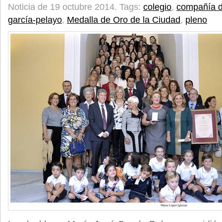
Noticia de 19 octubre 2014.
Tags:
colegio
,
compañía d
garcía-pelayo
,
Medalla de Oro de la Ciudad
,
pleno