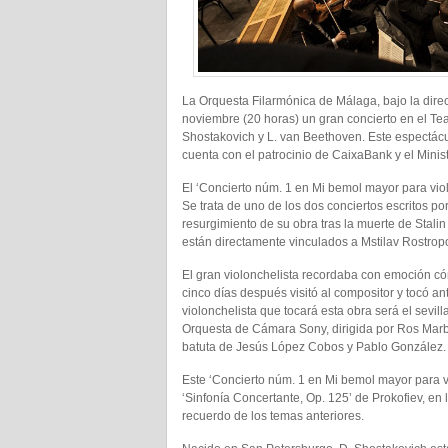
La Orquesta Filarmónica de Málaga, bajo la dir
noviembre (20 horas) un gran concierto en el Te
Shostakovich y L. van Beethoven. Este espectácul
cuenta con el patrocinio de CaixaBank y el Minis
El ‘Concierto núm. 1 en Mi bemol mayor para vio
Se trata de uno de los dos conciertos escritos po
resurgimiento de su obra tras la muerte de Stal
están directamente vinculados a Mstilav Rostrop
El gran violonchelista recordaba con emoción cóm
cinco días después visitó al compositor y tocó an
violonchelista que tocará esta obra será el sevill
Orquesta de Cámara Sony, dirigida por Ros Marbà
batuta de Jesús López Cobos y Pablo González.
Este ‘Concierto núm. 1 en Mi bemol mayor para vi
‘Sinfonía Concertante, Op. 125’ de Prokofiev, en l
recuerdo de los temas anteriores.