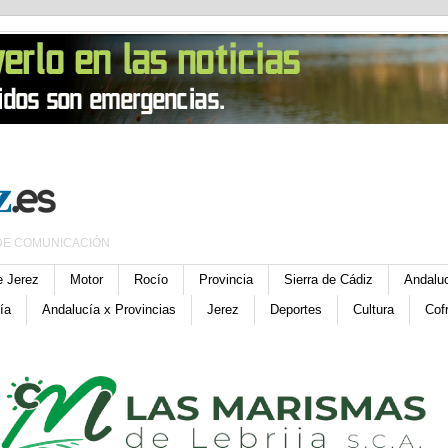
DE COMUNICACIÓN
e Jerez
Motor
Rocío
Provincia
Sierra de Cádiz
Andalu
ía
Andalucía x Provincias
Jerez
Deportes
Cultura
Cof