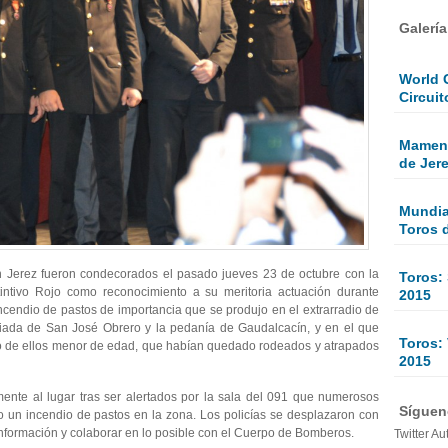
Galerí
World 
Circuit
Mamen 
de Jer
Mundial
Toros 
n Jerez fueron condecorados el pasado jueves 23 de octubre con la
Toros:
tintivo Rojo como reconocimiento a su meritoria actuación durante
2015
cendio de pastos de importancia que se produjo en el extrarradio de
rriada de San José Obrero y la pedanía de Gaudalcacín, y en el que
Toros: 
no de ellos menor de edad, que habían quedado rodeados y atrapados
2015
mente al lugar tras ser alertados por la sala del 091 que numerosos
Sígueno
 un incendio de pastos en la zona. Los policías se desplazaron con
a información y colaborar en lo posible con el Cuerpo de Bomberos.
Twitter Au