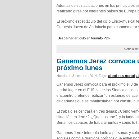
Además de sus actuaciones en los principales e
realizado giras por diferentes países de Europa
El próximo espectáculo del ciclo Lírico-musical t
Orquesta Joven de Andalucía para conmemorar s
Descargar artículo en formato PDF
Noticia d
Ganemos Jerez convoca u
próximo lunes
Noticia de 31 octubre 2014.
Tags:
elecciones municipa
Ganemos Jerez convoca para el próximo el 3 de 
tendrá lugar en el Edificio de los Sindicatos, en l
encuentro pretende realizar “un esfuerzo de acerc
ciudadanas que se manifestaban por construir un 
El trabajo se centrará en tres temas: ¿Cómo vem
situación en Jerez?, ¿Que nos une?, y lo fundam
Seriamos capaces de trabajar juntos y cómo lo 
Ganemos Jerez interpela tanto a personas y cole
sociales como a “partidos políticos que están por