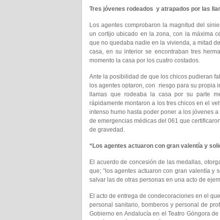
Tres jóvenes rodeados y atrapados por las ll
Los agentes comprobaron la magnitud del sini
un cortijo ubicado en la zona, con la máxima ce
que no quedaba nadie en la vivienda, a mitad del 
casa, en su interior se encontraban tres herm
momento la casa por los cuatro costados.
Ante la posibilidad de que los chicos pudieran fa
los agentes optaron, con riesgo para su propia in
llamas que rodeaba la casa por su parte me
rápidamente montaron a los tres chicos en el veh
intenso humo hasta poder poner a los jóvenes a 
de emergencias médicas del 061 que certificaron
de gravedad.
“Los agentes actuaron con gran valentía y sol
El acuerdo de concesión de las medallas, otorga
que; “los agentes actuaron con gran valentía y 
salvar las de otras personas en una acto de ejem
El acto de entrega de condecoraciones en el que
personal sanitario, bomberos y personal de prot
Gobierno en Andalucía en el Teatro Góngora de l