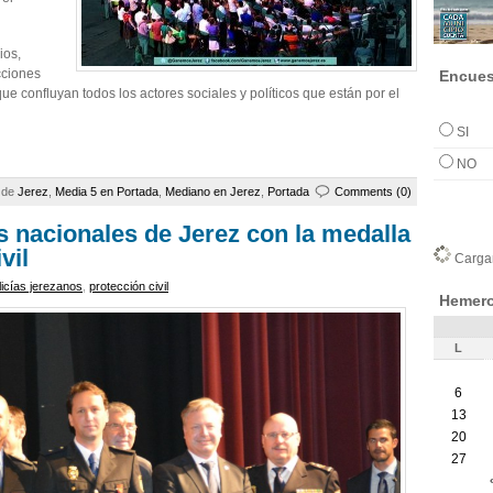
ios,
cciones
Encues
e confluyan todos los actores sociales y políticos que están por el
SI
NO
a de
Jerez
,
Media 5 en Portada
,
Mediano en Jerez
,
Portada
Comments (0)
s nacionales de Jerez con la medalla
vil
Cargan
licías jerezanos
,
protección civil
Hemero
L
6
13
20
27