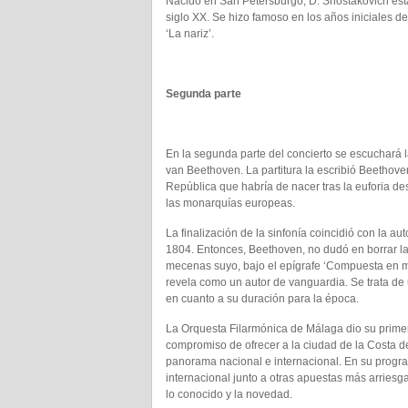
Nacido en San Petersburgo, D. Shostakovich est
siglo XX. Se hizo famoso en los años iniciales de
‘La nariz’.
Segunda parte
En la segunda parte del concierto se escuchará 
van Beethoven. La partitura la escribió Beethov
República que habría de nacer tras la euforia d
las monarquías europeas.
La finalización de la sinfonía coincidió con la
1804. Entonces, Beethoven, no dudó en borrar la 
mecenas suyo, bajo el epígrafe ‘Compuesta en 
revela como un autor de vanguardia. Se trata de
en cuanto a su duración para la época.
La Orquesta Filarmónica de Málaga dio su primer
compromiso de ofrecer a la ciudad de la Costa del
panorama nacional e internacional. En su progra
internacional junto a otras apuestas más arriesgad
lo conocido y la novedad.