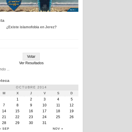
ta
¿Existe islamofobia en Jerez?
Ver Resultados
do ...
teca
OCTUBRE 2014
M
X
J
V
S
D
1
2
3
4
5
7
8
9
10
11
12
14
15
16
17
18
19
21
22
23
24
25
26
28
29
30
31
« SEP
NOV »