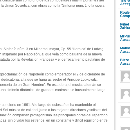
á considerado como uno de los compositores más importantes del
The V
Accep
 la Unión Soviética, con obras como la ‘Sinfonía núm. 1’ o la ópera
Roule
Compr
Ivibet
Zahlu
MrPun
Ausza
Malin
la ‘Sinfonía núm. 3 en Mi bemol mayor, Op. 55 ‘Heroica’ de Ludwig
Ausza
en inspirado por Napoleón, al que veía como baluarte de la nueva
esatada por la Revolución Francesa y el derrocamiento paulatino de
Bizzo
Ausza
 autoproclamación de Napoleón como emperador el 2 de diciembre de
dedicatoria, a la que se haría acreedor el Príncipe Lobkowitz,
memoria de un Gran Hombre’. En esta obra, el músico alemán se
 una sinfonía dinámica, de grandes contrastes e inusualmente larga
 concierto en 1991. A lo largo de estos años ha mantenido el
 Sol música de calidad, junto a los mejores directores y solistas del
mación comparten protagonismo las principales obras del repertorio
as, sin olvidar los estrenos, en un constante y difícil equilibrio entre