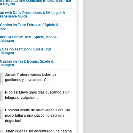
ery Best Online Gambling Enterprises That
t PayPal
tte with Daily Promotions USA Legal: A
ehensive Guide
 Casino im Test: Fokus auf Spiele &
ngen
ter Casino im Test: Spiele, Boni &
hlungen
a Casino Test: Boni, Spiele und
hlungen
 Casino im Test: Bonus, Spiele &
hlungen
Jaime: Y ahora vamos todos los
gaditanos y lo votamos. Ca...
Nicolás: Llevo unos días buscando a un
fotógrafo, ¿alguien ...
Comprar aceite de oliva virgen extra: No
podía faltar a una cita como esta una
degustaci...
Juan: Buenas, he encontrado una pagina