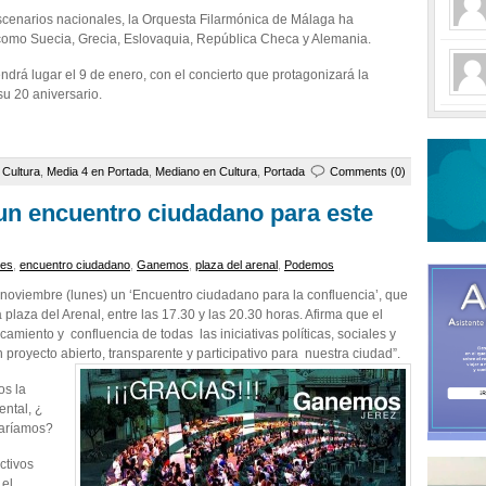
scenarios nacionales, la Orquesta Filarmónica de Málaga ha
 como Suecia, Grecia, Eslovaquia, República Checa y Alemania.
endrá lugar el 9 de enero, con el concierto que protagonizará la
u 20 aniversario.
e
Cultura
,
Media 4 en Portada
,
Mediano en Cultura
,
Portada
Comments (0)
n encuentro ciudadano para este
les
,
encuentro ciudadano
,
Ganemos
,
plaza del arenal
,
Podemos
noviembre (lunes) un ‘Encuentro ciudadano para la confluencia’, que
a plaza del Arenal, entre las 17.30 y las 20.30 horas. Afirma que el
amiento y confluencia de todas las iniciativas políticas, sociales y
proyecto abierto, transparente y participativo para nuestra ciudad”.
os la
ental, ¿
haríamos?
ctivos
 el