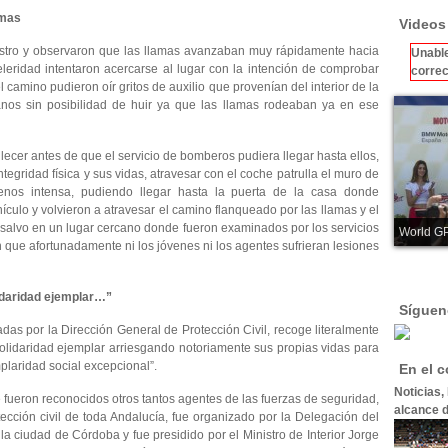
amas
Videos
estro y observaron que las llamas avanzaban muy rápidamente hacia
Unable
leridad intentaron acercarse al lugar con la intención de comprobar
correc
camino pudieron oír gritos de auxilio que provenían del interior de la
anos sin posibilidad de huir ya que las llamas rodeaban ya en ese
llecer antes de que el servicio de bomberos pudiera llegar hasta ellos,
tegridad física y sus vidas, atravesar con el coche patrulla el muro de
nos intensa, pudiendo llegar hasta la puerta de la casa donde
ículo y volvieron a atravesar el camino flanqueado por las llamas y el
salvo en un lugar cercano donde fueron examinados por los servicios
World GP
 que afortunadamente ni los jóvenes ni los agentes sufrieran lesiones
idaridad ejemplar…”
Síguen
das por la Dirección General de Protección Civil, recoge literalmente
solidaridad ejemplar arriesgando notoriamente sus propias vidas para
plaridad social excepcional”.
En el 
Noticias,
 fueron reconocidos otros tantos agentes de las fuerzas de seguridad,
alcance d
ección civil de toda Andalucía, fue organizado por la Delegación del
a ciudad de Córdoba y fue presidido por el Ministro de Interior Jorge