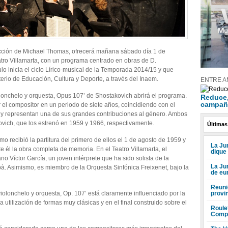
ección de Michael Thomas, ofrecerá mañana sábado día 1 de
atro Villamarta, con un programa centrado en obras de D.
o inicia el ciclo Lírico-musical de la Temporada 2014/15 y que
terio de Educación, Cultura y Deporte, a través del Inaem.
ENTRE A
lonchelo y orquesta, Opus 107’ de Shostakovich abrirá el programa.
Reduce, 
campañ
r el compositor en un periodo de siete años, coincidiendo con el
in y representan una de sus grandes contribuciones al género. Ambos
ovich, que los estrenó en 1959 y 1966, respectivamente.
Últimas
o recibió la partitura del primero de ellos el 1 de agosto de 1959 y
La Jun
te él la obra completa de memoria. En el Teatro Villamarta, el
dique
ano Víctor García, un joven intérprete que ha sido solista de la
La Ju
. Asimismo, es miembro de la Orquesta Sinfónica Freixenet, bajo la
de eu
Reuni
provi
olonchelo y orquesta, Op. 107’ está claramente influenciado por la
a utilización de formas muy clásicas y en el final construido sobre el
Roule
Compr