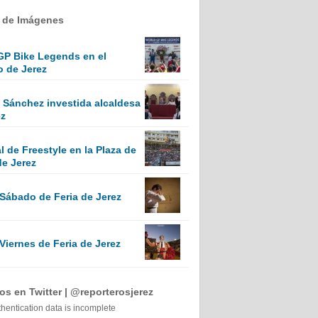
a de Imágenes
GP Bike Legends en el
o de Jerez
Sánchez investida alcaldesa
ez
 de Freestyle en la Plaza de
de Jerez
 Sábado de Feria de Jerez
Viernes de Feria de Jerez
s en Twitter | @reporterosjerez
thentication data is incomplete