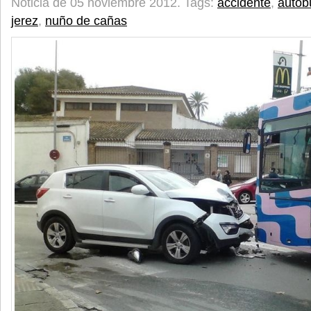
Noticia de 05 noviembre 2012.
Tags:
accidente
,
autob
jerez
,
nuño de cañas