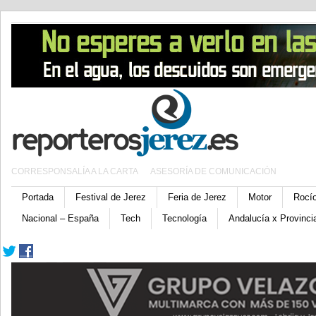
CORRESPONSALÍA A LA CARTA
ASESORÍA DE COMUNICACIÓN
Portada
Festival de Jerez
Feria de Jerez
Motor
Rocí
Nacional – España
Tech
Tecnología
Andalucía x Provinci