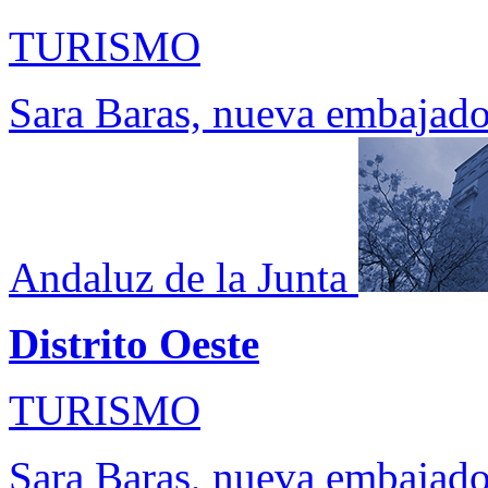
TURISMO
Sara Baras, nueva embajado
Andaluz de la Junta
Distrito Oeste
TURISMO
Sara Baras, nueva embajado