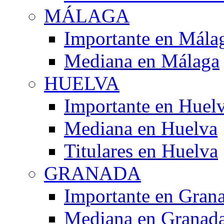
MÁLAGA
Importante en Mála
Mediana en Málaga
HUELVA
Importante en Huel
Mediana en Huelva
Titulares en Huelva
GRANADA
Importante en Gran
Mediana en Granad