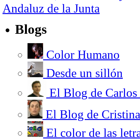
Andaluz de la Junta
Blogs
Color Humano
Desde un sillón
El Blog de Carlos
El Blog de Cristin
El color de las letr