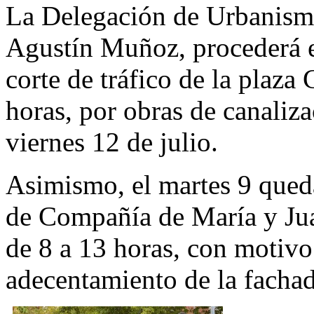
La Delegación de Urbanismo
Agustín Muñoz, procederá el 
corte de tráfico de la plaza
horas, por obras de canaliz
viernes 12 de julio.
Asimismo, el martes 9 queda
de Compañía de María y Jua
de 8 a 13 horas, con motivo
adecentamiento de la facha