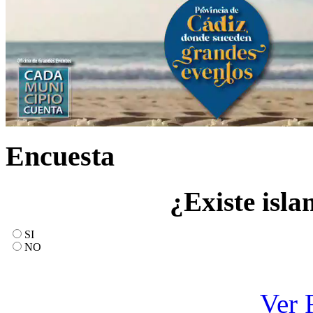
Encuesta
¿Existe isla
SI
NO
Ver 