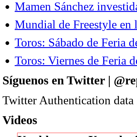
Mamen Sánchez investida 
Mundial de Freestyle en l
Toros: Sábado de Feria d
Toros: Viernes de Feria d
Síguenos en Twitter | @re
Twitter Authentication data
Videos