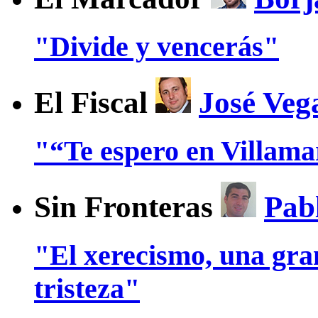
"Divide y vencerás"
El Fiscal
José Veg
"“Te espero en Villam
Sin Fronteras
Pab
"El xerecismo, una gra
tristeza"