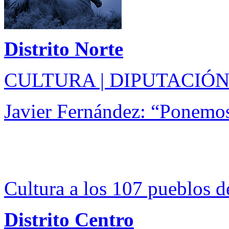
Distrito Norte
CULTURA | DIPUTACIÓN
Javier Fernández: “Ponemos
Cultura a los 107 pueblos d
Distrito Centro