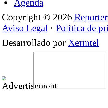
Agenda
Copyright © 2026
Reporter
Aviso Legal
·
Política de p
Desarrollado por
Xerintel