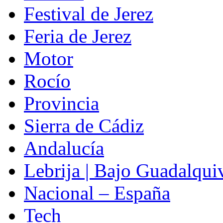
Festival de Jerez
Feria de Jerez
Motor
Rocío
Provincia
Sierra de Cádiz
Andalucía
Lebrija | Bajo Guadalqui
Nacional – España
Tech