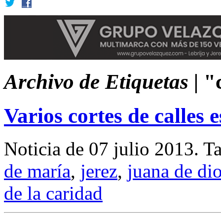
Archivo de Etiquetas |
"c
Varios cortes de calles
Noticia de 07 julio 2013.
T
de maría
,
jerez
,
juana de dio
de la caridad