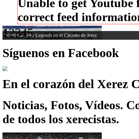
Unable to get Youtube 
correct feed informati
1
2
3
4
5
World GP Bike Legends en el Circuito de Jerez
Síguenos en Facebook
En el corazón del Xerez 
Noticias, Fotos, Vídeos. 
de todos los xerecistas.