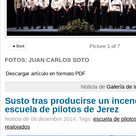
Picture 1 of 7
◄ Back
FOTOS: JUAN CARLOS SOTO
Descargar artículo en formato PDF
Noticia de
Galería de
Susto tras producirse un incen
escuela de pilotos de Jerez
Noticia de 08 diciembre 2014.
Tags:
escuela de piloto
realojados