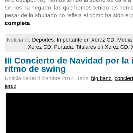
se nos ha negado, las que hemos tenido las hemos
pesar de lo abultado no refleja el cómo ha sido el 
completa
Noticia de
Deportes
,
Importante en Xerez CD
,
Media 
Xerez CD
,
Portada
,
Titulares en Xerez CD
,
III Concierto de Navidad por la 
ritmo de swing
Noticia de 08 diciembre 2014.
Tags:
big band
,
concier
jerez