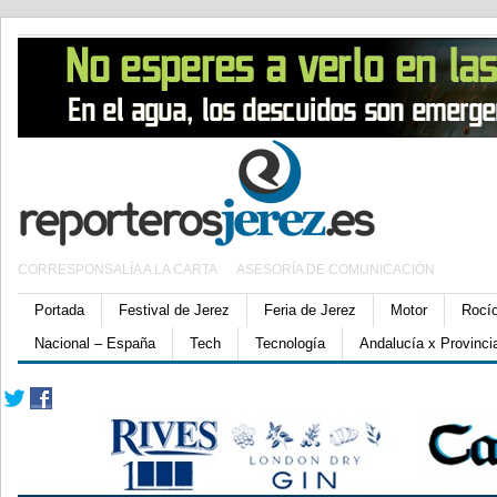
CORRESPONSALÍA A LA CARTA
ASESORÍA DE COMUNICACIÓN
Portada
Festival de Jerez
Feria de Jerez
Motor
Rocí
Nacional – España
Tech
Tecnología
Andalucía x Provinci