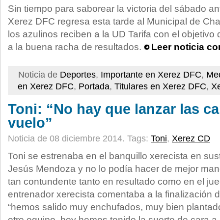
Sin tiempo para saborear la victoria del sábado an
Xerez DFC regresa esta tarde al Municipal de Ch
los azulinos reciben a la UD Tarifa con el objetiv
a la buena racha de resultados.
Leer noticia c
Noticia de
Deportes
,
Importante en Xerez DFC
,
Med
en Xerez DFC
,
Portada
,
Titulares en Xerez DFC
,
X
Toni: “No hay que lanzar las c
vuelo”
Noticia de 08 diciembre 2014.
Tags:
Toni
,
Xerez CD
Toni se estrenaba en el banquillo xerecista en su
Jesús Mendoza y no lo podía hacer de mejor mane
tan contundente tanto en resultado como en el jue
entrenador xerecista comentaba a la finalización 
“hemos salido muy enchufados, muy bien plantado
otro equipo, hoy hemos tenido la suerte de cara a