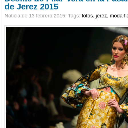
de Jerez 2015
Noticia de 13 febrero 2015.
Tags:
fotos
,
jerez
,
moda f