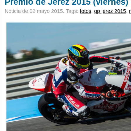
Premio de Jerez 2015 (viernes)
Noticia de 02 mayo 2015.
Tags:
fotos
,
gp jerez 2015
,