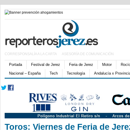
CORRESPONSALÍA A LA CARTA
ASESORÍA DE COMUNICACIÓN
Portada
Festival de Jerez
Feria de Jerez
Motor
Rocí
Nacional – España
Tech
Tecnología
Andalucía x Provinci
Toros: Viernes de Feria de Jere