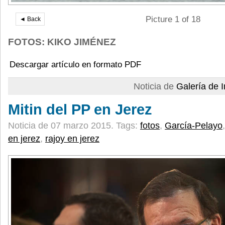
Picture 1 of 18
◄ Back
FOTOS: KIKO JIMÉNEZ
Descargar artículo en formato PDF
Noticia de
Galería de
Mitin del PP en Jerez
Noticia de 07 marzo 2015.
Tags:
fotos
,
García-Pelayo
en jerez
,
rajoy en jerez