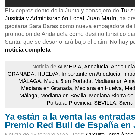
El vicepresidente de la Junta y consejero de
Turis
Justicia y Administración Local
,
Juan Marín
, ha pr
gaditana Sara Baras como nueva embajadora de 
promoción de Andalucía como destino turístico p
Santa, que se desarrollará bajo el claim ’No hay 
noticia completa
Noticia de
ALMERÍA
,
Andalucía
,
Andalucía
GRANADA
,
HUELVA
,
Importante en Andalucía
,
Impo
MÁLAGA
,
Media 5 en Portada
,
Mediana en Alme
Mediana en Granada
,
Mediana en Huelva
,
Med
Málaga
,
Mediana en Sevilla
,
Mediana Sierra de
Portada
,
Provincia
,
SEVILLA
,
Sierra
Ya están a la venta las entrada
Premio Red Bull de España en 
Noticia de 15 febrero 2022.
Tags:
Circuito Jerez Ángel