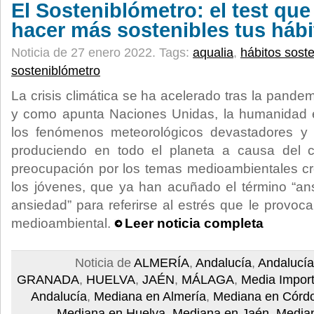
El Sosteniblómetro: el test que
hacer más sostenibles tus hábi
Noticia de 27 enero 2022.
Tags:
aqualia
,
hábitos soste
sosteniblómetro
La crisis climática se ha acelerado tras la pandem
y como apunta Naciones Unidas, la humanidad 
los fenómenos meteorológicos devastadores y
produciendo en todo el planeta a causa del c
preocupación por los temas medioambientales c
los jóvenes, que ya han acuñado el término “ans
ansiedad” para referirse al estrés que le provoca
medioambiental.
Leer noticia completa
Noticia de
ALMERÍA
,
Andalucía
,
Andalucía
GRANADA
,
HUELVA
,
JAÉN
,
MÁLAGA
,
Media Import
Andalucía
,
Mediana en Almería
,
Mediana en Córd
Mediana en Huelva
,
Mediana en Jaén
,
Media