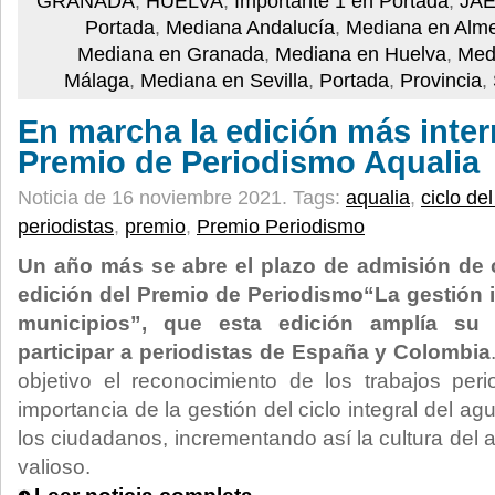
GRANADA
,
HUELVA
,
Importante 1 en Portada
,
JA
Portada
,
Mediana Andalucía
,
Mediana en Alme
Mediana en Granada
,
Mediana en Huelva
,
Med
Málaga
,
Mediana en Sevilla
,
Portada
,
Provincia
,
En marcha la edición más inter
Premio de Periodismo Aqualia
Noticia de 16 noviembre 2021.
Tags:
aqualia
,
ciclo de
periodistas
,
premio
,
Premio Periodismo
Un año más se abre el plazo de admisión de 
edición del Premio de Periodismo
“La gestión 
municipios”, que esta edición amplía su
participar a periodistas de España y Colombia
objetivo el reconocimiento de los trabajos perio
importancia de la gestión del ciclo integral del ag
los ciudadanos, incrementando así la cultura del
valioso.