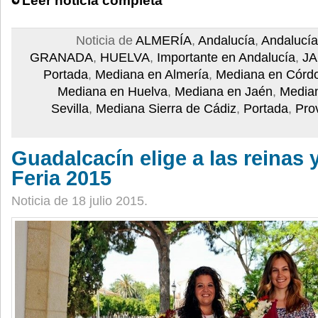
Leer noticia completa
Noticia de
ALMERÍA
,
Andalucía
,
Andalucía
GRANADA
,
HUELVA
,
Importante en Andalucía
,
J
Portada
,
Mediana en Almería
,
Mediana en Córd
Mediana en Huelva
,
Mediana en Jaén
,
Media
Sevilla
,
Mediana Sierra de Cádiz
,
Portada
,
Pro
Guadalcacín elige a las reinas
Feria 2015
Noticia de 18 julio 2015.