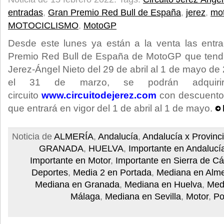
entradas
,
Gran Premio Red Bull de España
,
jerez
,
mo
MOTOCICLISMO
,
MotoGP
Desde este lunes ya están a la venta las entra
Premio Red Bull de España de MotoGP que tendrá
Jerez-Ángel Nieto del 29 de abril al 1 de mayo d
el 31 de marzo, se podrán adquir
circuito
www.circuitodejerez.com
con descuento 
que entrará en vigor del 1 de abril al 1 de mayo.
Noticia de
ALMERÍA
,
Andalucía
,
Andalucía x Provinc
GRANADA
,
HUELVA
,
Importante en Andalucí
Importante en Motor
,
Importante en Sierra de Cá
Deportes
,
Media 2 en Portada
,
Mediana en Alme
Mediana en Granada
,
Mediana en Huelva
,
Med
Málaga
,
Mediana en Sevilla
,
Motor
,
Po