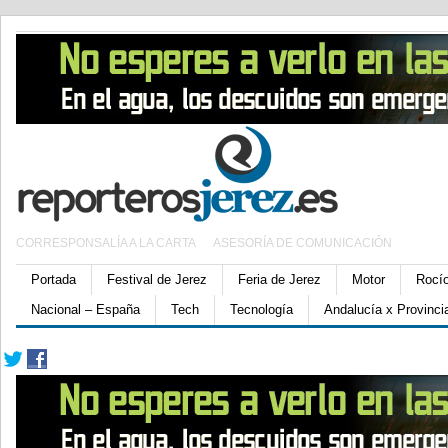
CORRESPONSALÍA A LA CARTA
ASESORÍA DE COMUNICACIÓN
Portada
Festival de Jerez
Feria de Jerez
Motor
Rocí
Nacional – España
Tech
Tecnología
Andalucía x Provinci