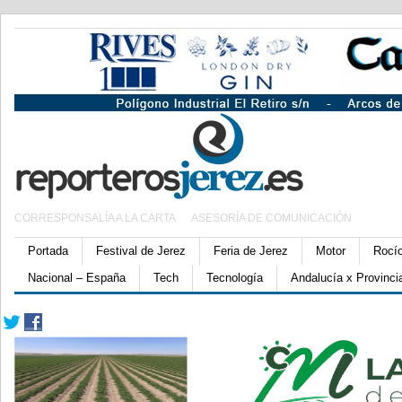
CORRESPONSALÍA A LA CARTA
ASESORÍA DE COMUNICACIÓN
Portada
Festival de Jerez
Feria de Jerez
Motor
Rocí
Nacional – España
Tech
Tecnología
Andalucía x Provinci