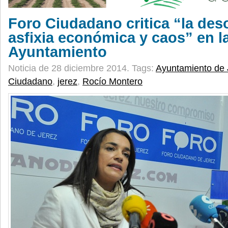
Foro Ciudadano critica “la des
asfixia económica y caos” en l
Ayuntamiento
Noticia de 28 diciembre 2014.
Tags:
Ayuntamiento de 
Ciudadano
,
jerez
,
Rocío Montero