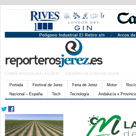
CORRESPONSALÍA A LA CARTA
ASESORÍA DE COMUNICACIÓN
Portada
Festival de Jerez
Feria de Jerez
Motor
Rocí
Nacional – España
Tech
Tecnología
Andalucía x Provinci