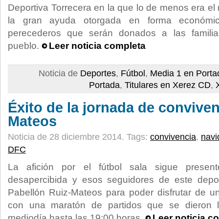
Deportiva Torrecera en la que lo de menos era el
la gran ayuda otorgada en forma económi
perecederos que serán donados a las famili
pueblo.
Leer noticia completa
Noticia de
Deportes
,
Fútbol
,
Media 1 en Porta
Portada
,
Titulares en Xerez CD
,
Éxito de la jornada de conviven
Mateos
Noticia de 28 diciembre 2014.
Tags:
convivencia
,
navi
DFC
La afición por el fútbol sala sigue prese
desapercibida y esos seguidores de este depor
Pabellón Ruiz-Mateos para poder disfrutar de u
con una maratón de partidos que se dieron 
mediodía hasta las 19:00 horas.
Leer noticia c