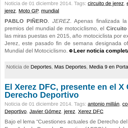
Noticia de 01 diciembre 2014.
Tags:
circuito de jerez
,
jerez
,
Moto GP
,
mundial
PABLO PIÑERO
.
JEREZ
. Apenas finalizada 
premios del mundial de motociclismo, el
Circuito
las miras puestas en 2015, año motociclista por e
Jerez, este pasado fin de semana designada of
Mundial del Motociclismo.
Leer noticia complet
Noticia de
Deportes
,
Mas Deportes
,
Media 9 en Port
El Xerez DFC, presente en el X
Derecho Deportivo
Noticia de 01 diciembre 2014.
Tags:
antonio millán
,
co
Deportivo
,
Javier Gómez
,
jerez
,
Xerez DFC
Bajo el lema “Cuestiones actuales de Derecho del 