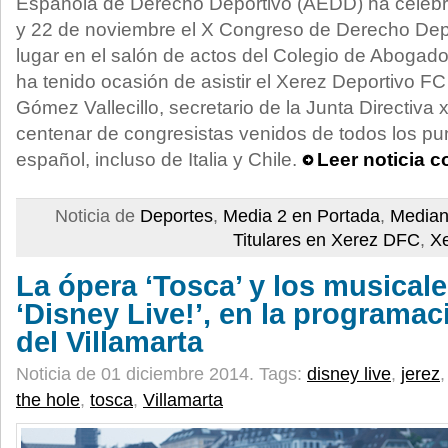
Española de Derecho Deportivo (AEDD) ha celebr
y 22 de noviembre el X Congreso de Derecho Depo
lugar en el salón de actos del Colegio de Abogad
ha tenido ocasión de asistir el Xerez Deportivo F
Gómez Vallecillo, secretario de la Junta Directiva x
centenar de congresistas venidos de todos los punt
español, incluso de Italia y Chile.
Leer noticia 
Noticia de
Deportes
,
Media 2 en Portada
,
Median
Titulares en Xerez DFC
,
X
La ópera ‘Tosca’ y los musicale
‘Disney Live!’, en la programac
del Villamarta
Noticia de 01 diciembre 2014.
Tags:
disney live
,
jerez
the hole
,
tosca
,
Villamarta