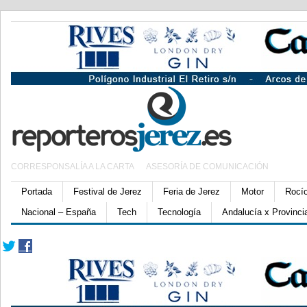
CORRESPONSALÍA A LA CARTA
ASESORÍA DE COMUNICACIÓN
Portada
Festival de Jerez
Feria de Jerez
Motor
Rocí
Nacional – España
Tech
Tecnología
Andalucía x Provinci