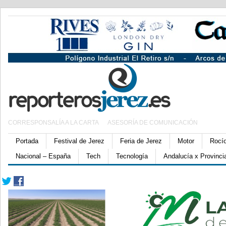
CORRESPONSALÍA A LA CARTA
ASESORÍA DE COMUNICACIÓN
Portada
Festival de Jerez
Feria de Jerez
Motor
Rocí
Nacional – España
Tech
Tecnología
Andalucía x Provinci