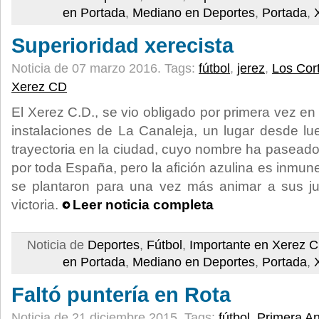
en Portada
,
Mediano en Deportes
,
Portada
,
Superioridad xerecista
Noticia de 07 marzo 2016.
Tags:
fútbol
,
jerez
,
Los Corti
Xerez CD
El Xerez C.D., se vio obligado por primera vez en 
instalaciones de La Canaleja, un lugar desde l
trayectoria en la ciudad, cuyo nombre ha paseado
por toda España, pero la afición azulina es inmune
se plantaron para una vez más animar a sus jug
victoria.
Leer noticia completa
Noticia de
Deportes
,
Fútbol
,
Importante en Xerez 
en Portada
,
Mediano en Deportes
,
Portada
,
Faltó puntería en Rota
Noticia de 21 diciembre 2015.
Tags:
fútbol
,
Primera A