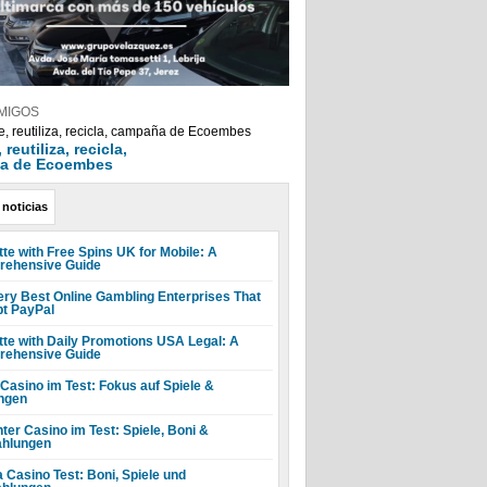
MIGOS
reutiliza, recicla,
a de Ecoembes
 noticias
tte with Free Spins UK for Mobile: A
ehensive Guide
ery Best Online Gambling Enterprises That
t PayPal
tte with Daily Promotions USA Legal: A
ehensive Guide
 Casino im Test: Fokus auf Spiele &
ngen
ter Casino im Test: Spiele, Boni &
hlungen
a Casino Test: Boni, Spiele und