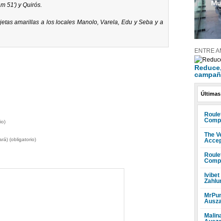
am 51′) y Quirós.
jetas amarillas a los locales Manolo, Varela, Edu y Seba y a
ENTRE A
Reduce, 
campañ
Últimas
Roule
Compr
io)
The V
rá) (obligatorio)
Accep
Roule
Compr
Ivibet
Zahlu
MrPun
Ausza
Malin