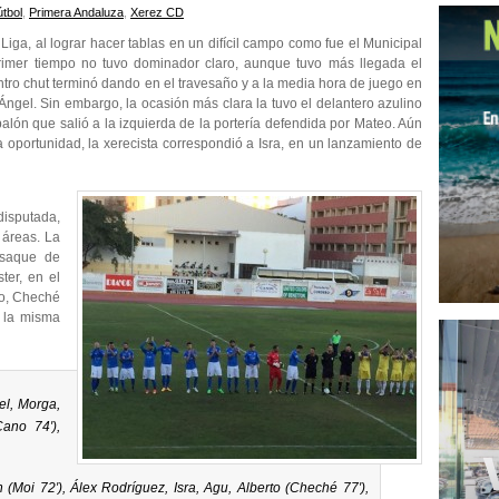
útbol
,
Primera Andaluza
,
Xerez CD
Liga, al lograr hacer tablas en un difícil campo como fue el Municipal
l primer tiempo no tuvo dominador claro, aunque tuvo más llegada el
entro chut terminó dando en el travesaño y a la media hora de juego en
 Ángel. Sin embargo, la ocasión más clara la tuvo el delantero azulino
balón que salió a la izquierda de la portería defendida por Mateo. Aún
oportunidad, la xerecista correspondió a Isra, en un lanzamiento de
isputada,
 áreas. La
 saque de
ter, en el
do, Cheché
 la misma
el, Morga,
ano 74′),
n (Moi 72′), Álex Rodríguez, Isra, Agu, Alberto (Cheché 77′),