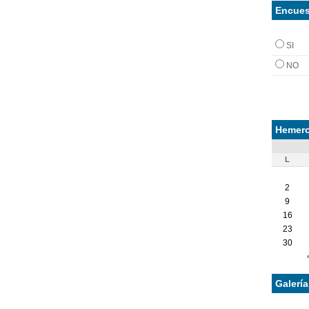
Encues
SI
NO
Hemero
L
2
9
16
23
30
Galerí