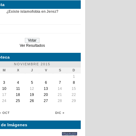
ta
¿Existe islamofobia en Jerez?
Ver Resultados
teca
NOVIEMBRE 2015
M
X
J
V
S
D
1
3
4
5
6
7
8
10
11
12
13
14
15
17
18
19
20
21
22
24
25
26
27
28
29
« OCT
DIC »
a de Imágenes