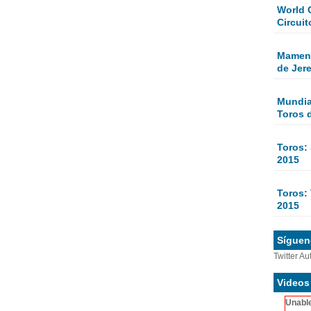
World 
Circuit
Mamen 
de Jer
Mundial
Toros 
Toros:
2015
Toros: 
2015
Sígueno
Twitter Au
Videos
Unable