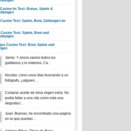
hlungen
 Casino im Test: Bonus, Spiele &
hlungen
 Casino Test: Spiele, Boni, Zahlungen im
 Casino Test: Spiele, Boni und
hlungen
gos Casino Test: Boni, Spiele und
ngen
Jaime: Y ahora vamos todos los
gaditanos y lo votamos. Ca...
Nicolás: Llevo unos días buscando a un
fotógrafo, ¿alguien ...
Comprar aceite de oliva virgen extra: No
podía faltar a una cita como esta una
degustaci...
Juan: Buenas, he encontrado una pagina
en la que puedas ...
Antonio Ribas: Típico de Rosa