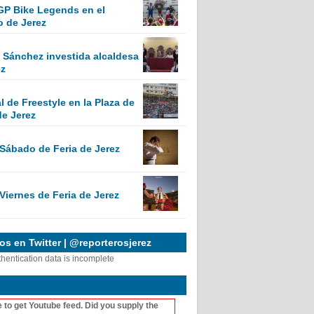
GP Bike Legends en el
o de Jerez
Sánchez investida alcaldesa
ez
 de Freestyle en la Plaza de
de Jerez
 Sábado de Feria de Jerez
Viernes de Feria de Jerez
s en Twitter | @reporterosjerez
thentication data is incomplete
 to get Youtube feed. Did you supply the