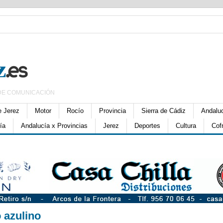
DE COMUNICACIÓN
e Jerez
Motor
Rocío
Provincia
Sierra de Cádiz
Andalu
ía
Andalucía x Provincias
Jerez
Deportes
Cultura
Cof
 azulino