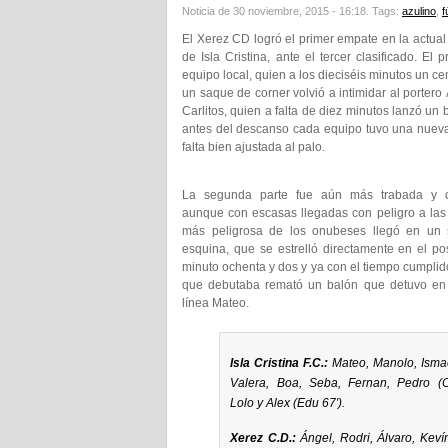
Noticia de 30 noviembre, 2015 - 16:18.
Tags:
azulino
,
f
El Xerez CD logró el primer empate en la actual 
de Isla Cristina, ante el tercer clasificado. E
equipo local, quien a los dieciséis minutos un c
un saque de corner volvió a intimidar al portero
Carlitos, quien a falta de diez minutos lanzó un 
antes del descanso cada equipo tuvo una nueva 
falta bien ajustada al palo.
La segunda parte fue aún más trabada y d
aunque con escasas llegadas con peligro a las
más peligrosa de los onubeses llegó en un
esquina, que se estrelló directamente en el pos
minuto ochenta y dos y ya con el tiempo cumpli
que debutaba remató un balón que detuvo en
línea Mateo.
Isla Cristina F.C.:
Mateo, Manolo, Isma
Valera, Boa, Seba, Fernan, Pedro (C
Lolo y Alex (Edu 67′).
Xerez C.D.:
Ángel, Rodri, Álvaro, Keví