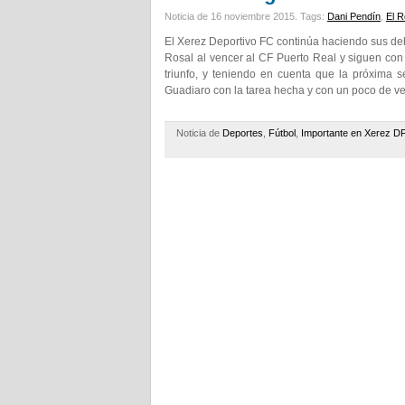
Noticia de 16 noviembre 2015.
Tags:
Dani Pendín
,
El R
El Xerez Deportivo FC continúa haciendo sus de
Rosal al vencer al CF Puerto Real y siguen co
triunfo, y teniendo en cuenta que la próxima 
Guadiaro con la tarea hecha y con un poco de ven
Noticia de
Deportes
,
Fútbol
,
Importante en Xerez D