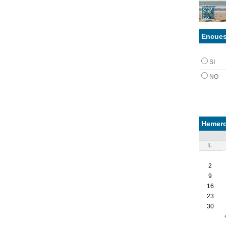
Encues
SI
NO
Hemero
L
2
9
16
23
30