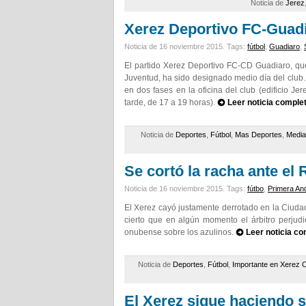
Noticia de
Jerez
Xerez Deportivo FC-Guadi
Noticia de 16 noviembre 2015.
Tags:
fútbol
,
Guadiaro
,
El partido Xerez Deportivo FC-CD Guadiaro, qu
Juventud, ha sido designado medio día del club.
en dos fases en la oficina del club (edificio Je
tarde, de 17 a 19 horas).
Leer noticia comple
Noticia de
Deportes
,
Fútbol
,
Mas Deportes
,
Media
Se cortó la racha ante el
Noticia de 16 noviembre 2015.
Tags:
fútbo
,
Primera An
El Xerez cayó justamente derrotado en la Ciudad
cierto que en algún momento el árbitro perjudi
onubense sobre los azulinos.
Leer noticia co
Noticia de
Deportes
,
Fútbol
,
Importante en Xerez 
El Xerez sigue haciendo s