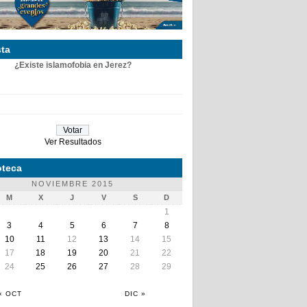
ta
¿Existe islamofobia en Jerez?
Ver Resultados
teca
NOVIEMBRE 2015
M
X
J
V
S
D
1
3
4
5
6
7
8
10
11
12
13
14
15
17
18
19
20
21
22
24
25
26
27
28
29
« OCT
DIC »