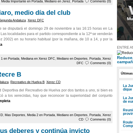
,
Media Importante en Portada
,
Mediano en Jerez
,
Portada
Comments (0)
aro, medio día del club
Segunda Andaluza
,
Xerez DFC
e se disputará el domingo 29 de noviembre a las 16:15 horas en La
 Las localidades para el partido correspondiente a la 12ª se venderán
rez 2002) en su horario habitual (por la mañana, de 10 a 14, y por la
ta
ENTRE A
Reduce, 
 1 en Portada
,
Mediana en Xerez DFC
,
Mediano en Deportes
,
Portada
,
Xerez
campañ
DFC
Comments (0)
 Recre B
Últimas
daluza
,
Recreativo de Huelva B
,
Xerez CD
La Jun
dique
 Deportiva del Recreativo de Huelva por dos tantos a uno, si bien es
có a los xerecistas, hay que reconocer la superioridad del conjunto
La Ju
mpleta
de eu
Reuni
provi
CD
,
Mas Deportes
,
Media 2 en Portada
,
Mediano en Deportes
,
Portada
,
Xerez
CD
Comments (0)
Roule
Compr
us deberes y continúa invicto