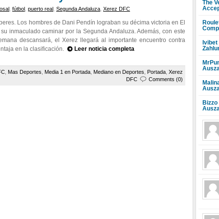
The V
Accep
osal
,
fútbol
,
puerto real
,
Segunda Andaluza
,
Xerez DFC
Roule
beres. Los hombres de Dani Pendín lograban su décima victoria en El
Compr
n su inmaculado caminar por la Segunda Andaluza. Además, con este
semana descansará, el Xerez llegará al importante encuentro contra
Ivibet
Zahlu
taja en la clasificación.
Leer noticia completa
MrPun
Ausza
FC
,
Mas Deportes
,
Media 1 en Portada
,
Mediano en Deportes
,
Portada
,
Xerez
DFC
Comments (0)
Malin
Ausza
Bizzo
Ausza