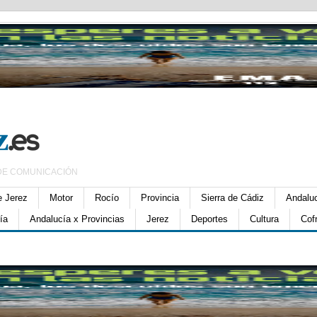
DE COMUNICACIÓN
e Jerez
Motor
Rocío
Provincia
Sierra de Cádiz
Andalu
ía
Andalucía x Provincias
Jerez
Deportes
Cultura
Cof