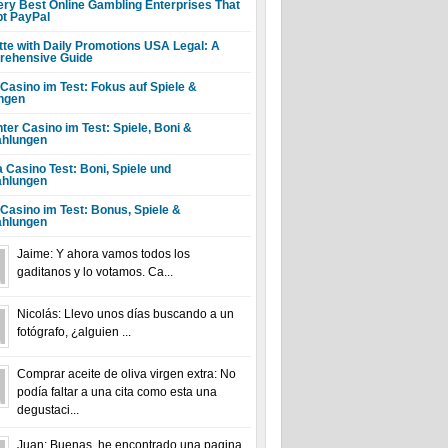
ery Best Online Gambling Enterprises That
t PayPal
tte with Daily Promotions USA Legal: A
ehensive Guide
 Casino im Test: Fokus auf Spiele &
ngen
ter Casino im Test: Spiele, Boni &
hlungen
a Casino Test: Boni, Spiele und
hlungen
 Casino im Test: Bonus, Spiele &
hlungen
Jaime: Y ahora vamos todos los
gaditanos y lo votamos. Ca...
Nicolás: Llevo unos días buscando a un
fotógrafo, ¿alguien ...
Comprar aceite de oliva virgen extra: No
podía faltar a una cita como esta una
degustaci...
Juan: Buenas, he encontrado una pagina