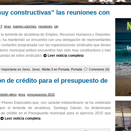
muy constructivas” las reuniones con
GT
,
jerez
,
mamen sánchez
,
reuniones
,
sip
a teniente de alcaldesa de Empleo, Recursos Humanos y Deportes,
o, ha mantenido un encuentro con una delegación de representantes
 contactos programada con las organizaciones sindicales que tienen
bierno municipal ambos encuentros han sido muy constructivos y han
uestas de estos sindicatos.
Leer noticia completa
e
Importante en Jerez
,
Jerez
,
Media 3 en Portada
,
Portada
Comments (0)
n de crédito para el presupuesto de
misión pleno
,
jerez
,
presupuestos 2015
Planes Especiales que, con carácter extraordinario se ha celebrado
or el teniente de alcaldesa, Santiago Galván, ha dictaminado
de crédito en el Presupuesto municipal para el ejercicio 2015 que
.
Leer noticia completa