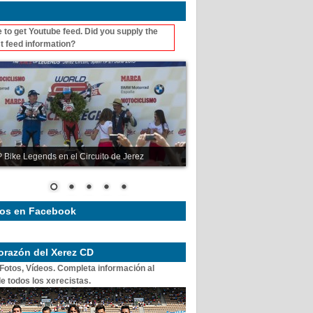
 to get Youtube feed. Did you supply the
t feed information?
 Bike Legends en el Circuito de Jerez
os en Facebook
corazón del Xerez CD
 Fotos, Vídeos. Completa información al
e todos los xerecistas.