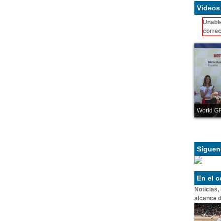
Videos
Unable
correc
World GP
Síguen
En el 
Noticias,
alcance d