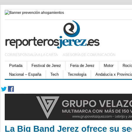
CORRESPONSALÍA A LA CARTA
ASESORÍA DE COMUNICACIÓN
Portada
Festival de Jerez
Feria de Jerez
Motor
Rocí
Nacional – España
Tech
Tecnología
Andalucía x Provinci
La Big Band Jerez ofrece su s