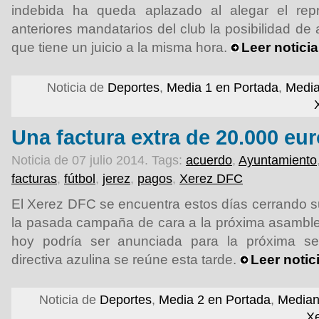
indebida ha queda aplazado al alegar el repr
anteriores mandatarios del club la posibilidad de 
que tiene un juicio a la misma hora.
Leer notici
Noticia de
Deportes
,
Media 1 en Portada
,
Media
Una factura extra de 20.000 eu
Noticia de 07 julio 2014.
Tags:
acuerdo
,
Ayuntamiento
facturas
,
fútbol
,
jerez
,
pagos
,
Xerez DFC
El Xerez DFC se encuentra estos días cerrando s
la pasada campaña de cara a la próxima asamble
hoy podría ser anunciada para la próxima s
directiva azulina se reúne esta tarde.
Leer notic
Noticia de
Deportes
,
Media 2 en Portada
,
Median
X