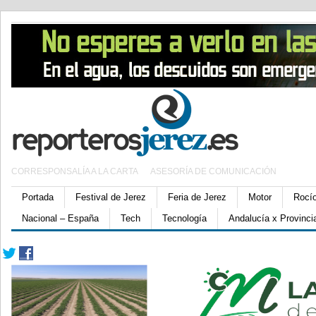
CORRESPONSALÍA A LA CARTA
ASESORÍA DE COMUNICACIÓN
Portada
Festival de Jerez
Feria de Jerez
Motor
Rocí
Nacional – España
Tech
Tecnología
Andalucía x Provinci