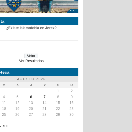
ta
¿Existe islamofobia en Jerez?
Ver Resultados
teca
AGOSTO 2026
M
X
J
V
S
D
1
2
4
5
6
7
8
9
11
12
13
14
15
16
18
19
20
21
22
23
25
26
27
28
29
30
« JUL