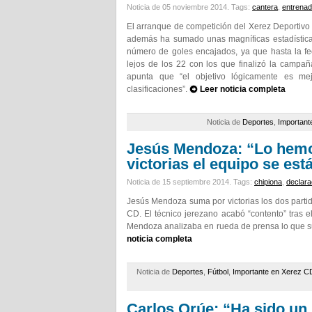
Noticia de 05 noviembre 2014.
Tags:
cantera
,
entrenad
El arranque de competición del Xerez Deportivo 
además ha sumado unas magníficas estadísticas
número de goles encajados, ya que hasta la fec
lejos de los 22 con los que finalizó la campañ
apunta que “el objetivo lógicamente es me
clasificaciones”.
Leer noticia completa
Noticia de
Deportes
,
Important
Jesús Mendoza: “Lo hemo
victorias el equipo se est
Noticia de 15 septiembre 2014.
Tags:
chipiona
,
declara
Jesús Mendoza suma por victorias los dos partid
CD. El técnico jerezano acabó “contento” tras el 
Mendoza analizaba en rueda de prensa lo que s
noticia completa
Noticia de
Deportes
,
Fútbol
,
Importante en Xerez C
Carlos Orúe: “Ha sido un 