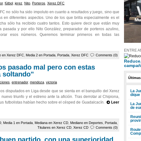
or
,
fútbol
,
jerez
,
Nito
,
Porteros
,
Xerez DFC
FC no sólo ha sido impoluto en cuanto a resultados y juego, sino que
 en diferentes aspectos. Uno de los que brilla especialmente es el
ha sólo ha recibido cuatro tantos. Esto quiere decir que están muy
a pasada y por ello Nito González, preparador de porteros azulino,
jorar esos números. Queremos terminar primeros en todas las
ENTRE A
e en Xerez DFC
,
Media 2 en Portada
,
Portada
,
Xerez DFC
Comments (0)
Reduce, 
campañ
s pasado mal pero con estas
á soltando”
Últimas
ciones
,
entrenador
,
mendoza
,
victoria
La Jun
os disputados en Liga desde que se sienta en el banquillo del Xerez
dique
nuevo triunfo y el estreno ante la afición. Tras derrotar al Chipiona,
us futbolistas habían hecho sobre el césped de Guadalcacín.
Leer
La Ju
de eu
Reuni
provi
D
,
Media 1 en Portada
,
Mediana en Xerez CD
,
Mediano en Deportes
,
Portada
,
Titulares en Xerez CD
,
Xerez CD
Comments (0)
Roule
Compr
buen partido, con una superioridad