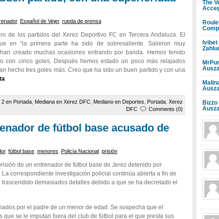
The V
Accep
renador
,
Español de Vejer
,
rueda de prensa
Roule
Compr
ro de los partidos del Xerez Deportivo FC en Tercera Andaluza. El
Ivibet
ue en “la primera parte ha sido de sobresaliente. Salieron muy
Zahlu
e han creado muchas ocasiones entrando por banda. Hemos tenido
nso con cinco goles. Después hemos estado un poco más relajados
MrPun
Ausza
an hecho tres goles más. Creo que ha sido un buen partido y con una
ta
Malin
Ausza
 2 en Portada
,
Mediana en Xerez DFC
,
Mediano en Deportes
,
Portada
,
Xerez
Bizzo
Ausza
DFC
Comments (0)
renador de fútbol base acusado de
dor
,
fútbol base
,
menores
,
Policía Nacional
,
prisión
prisión de un entrenador de fútbol base de Jerez detenido por
a correspondiente investigación policial continúa abierta a fin de
n trascendido demasiados detalles debido a que se ha decretado el
iados por el padre de un menor de edad. Se sospecha que el
 que se le imputan fuera del club de fútbol para el que presta sus