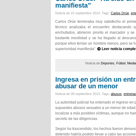
manifiesta”
Noticia de 15 septiembre 2014.
Tags:
Carlos Orúe
,
ent
Carlos Orúe terminaba muy satisfecho el prime
técnico analizaba el encuentro destacando q
enchufados, abrieron pronto el marcador y s
bastante movilidad y se ha llegado al desca
porque ellos tenían un hombre menos, pero se h
superioridad manifiesta”.
Leer noticia comple
Noticia de
Deportes
,
Fútbol
,
Media
Ingresa en prisión un ent
abusar de un menor
Noticia de 09 septiembre 2014.
Tags:
abusos
,
entrena
La autoridad judicial ha ordenado el ingreso en 
supuestos abusos sexuales a un menor de edad. L
localizar a más posibles víctimas, aunque no ha
secreto de las diligencias.
Según ha trascendido, los hechos fueron denunc
detenido habría podido llevar a cabo las acciones