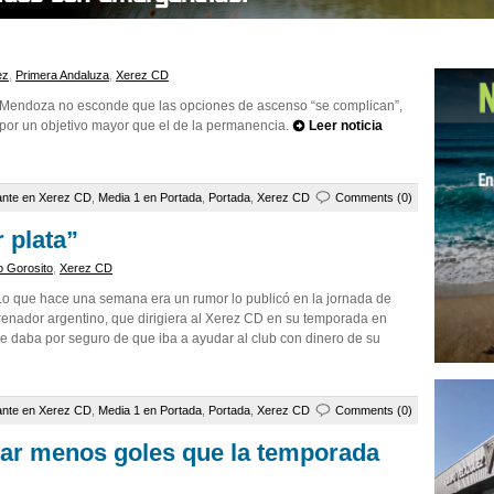
ez
,
Primera Andaluza
,
Xerez CD
s Mendoza no esconde que las opciones de ascenso “se complican”,
a por un objetivo mayor que el de la permanencia.
Leer noticia
ante en Xerez CD
,
Media 1 en Portada
,
Portada
,
Xerez CD
Comments (0)
 plata”
o Gorosito
,
Xerez CD
 Lo que hace una semana era un rumor lo publicó en la jornada de
renador argentino, que dirigiera al Xerez CD en su temporada en
ue daba por seguro de que iba a ayudar al club con dinero de su
ante en Xerez CD
,
Media 1 en Portada
,
Portada
,
Xerez CD
Comments (0)
ajar menos goles que la temporada