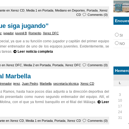
ante en Xerez CD
,
Media 1 en Portada
,
Mediano en Deportes
,
Portada
,
Xerez
CD
Comments (0)
Encues
ue siga jugando”
ez
,
jugador
,
juvenil B
,
Romerito
,
Xerez DFC
SI
cial, ya que a su función como jugador y capitán del primer equipo
NO
rimer entrenador de uno de los equipos juveniles. Evidentemente, se
s tareas.
Leer noticia completa
e en Xerez DFC
,
Media 2 en Portada
,
Portada
,
Xerez DFC
Comments (0)
Hemero
l Marbella
L
trenador
,
jerez
,
Juan Pedro
,
Marbella
,
secretaría técnica
,
Xerez CD
 Ramos, hasta hace pocos días adjunto a la dirección deportiva del
3
do presentado como nuevo segundo entrenador del equipo. Allí, el
10
olina, con el que ya formó banquillo en el filial del Málaga.
Leer
17
24
31
ante en Xerez CD
,
Media 1 en Portada
,
Portada
,
Xerez CD
Comments (0)