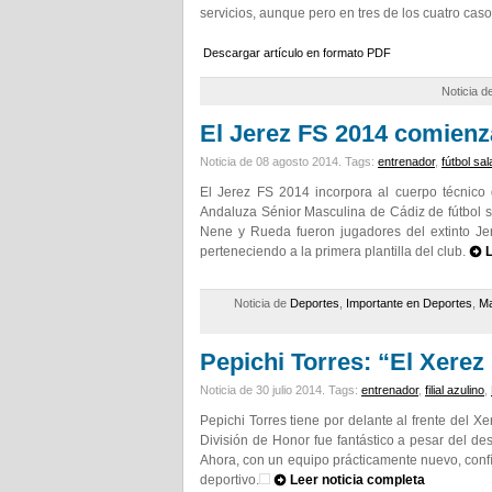
servicios, aunque pero en tres de los cuatro caso
Descargar artículo en formato PDF
Noticia d
El Jerez FS 2014 comienz
Noticia de 08 agosto 2014.
Tags:
entrenador
,
fútbol sal
El Jerez FS 2014 incorpora al cuerpo técnico
Andaluza Sénior Masculina de Cádiz de fútbol 
Nene y Rueda fueron jugadores del extinto Je
perteneciendo a la primera plantilla del club.
L
Noticia de
Deportes
,
Importante en Deportes
,
Ma
Pepichi Torres: “El Xerez
Noticia de 30 julio 2014.
Tags:
entrenador
,
filial azulino
,
Pepichi Torres tiene por delante al frente del 
División de Honor fue fantástico a pesar del de
Ahora, con un equipo prácticamente nuevo, confí
deportivo.
Leer noticia completa