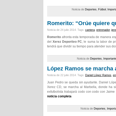
Noticia de
Deportes
,
Fútbol
,
Import
Romerito: “Orúe quiere q
Noticia de 24 julio 2014.
Tags:
cantera
,
entrenador
,
jer
Romerito
afronta esta temporada de manera espe
del
Xerez Deportivo FC
, le suma la labor de p
tendrá que dividir su tiempo para atender sus do
Noticia de
Deportes
,
Important
López Ramos se marcha a
Noticia de 22 julio 2014.
Tags:
Daniel López Ramos
,
en
Juan Pedro se queda sin ayudante. Daniel López
Xerez CD, se marcha al Marbella, donde ha si
exfutbolista trabajará codo con codo con Jaime M
noticia completa
Noticia de
Deportes
,
Import