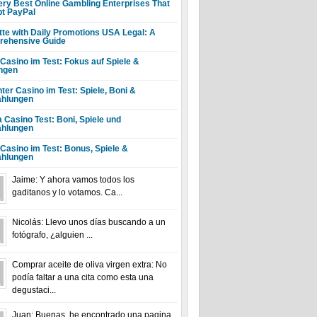
ery Best Online Gambling Enterprises That
t PayPal
tte with Daily Promotions USA Legal: A
ehensive Guide
 Casino im Test: Fokus auf Spiele &
ngen
ter Casino im Test: Spiele, Boni &
hlungen
a Casino Test: Boni, Spiele und
hlungen
 Casino im Test: Bonus, Spiele &
hlungen
Jaime: Y ahora vamos todos los
gaditanos y lo votamos. Ca...
Nicolás: Llevo unos días buscando a un
fotógrafo, ¿alguien ...
Comprar aceite de oliva virgen extra: No
podía faltar a una cita como esta una
degustaci...
Juan: Buenas, he encontrado una pagina