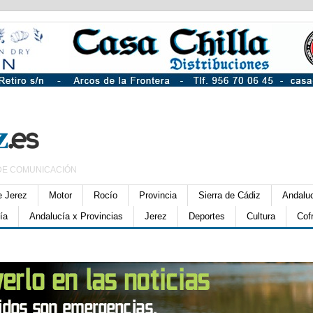
DE COMUNICACIÓN
e Jerez
Motor
Rocío
Provincia
Sierra de Cádiz
Andalu
ía
Andalucía x Provincias
Jerez
Deportes
Cultura
Cof