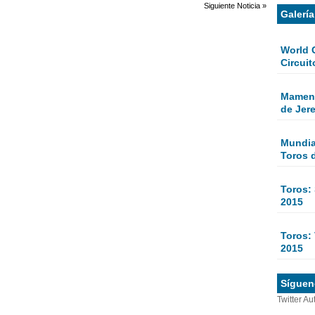
Siguiente Noticia »
Galerí
World 
Circuit
Mamen 
de Jer
Mundial
Toros 
Toros:
2015
Toros: 
2015
Sígueno
Twitter Au