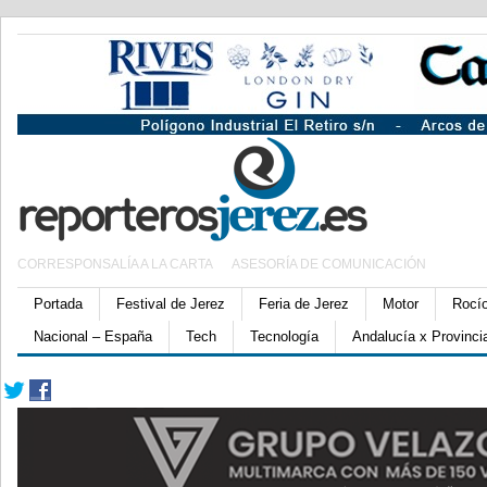
CORRESPONSALÍA A LA CARTA
ASESORÍA DE COMUNICACIÓN
Portada
Festival de Jerez
Feria de Jerez
Motor
Rocí
Nacional – España
Tech
Tecnología
Andalucía x Provinci