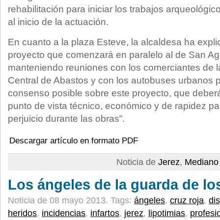
rehabilitación para iniciar los trabajos arqueológi
al inicio de la actuación.
En cuanto a la plaza Esteve, la alcaldesa ha expl
proyecto que comenzará en paralelo al de San Ag
manteniendo reuniones con los comerciantes de l
Central de Abastos y con los autobuses urbanos 
consenso posible sobre este proyecto, que deberá
punto de vista técnico, económico y de rapidez p
perjuicio durante las obras”.
Descargar artículo en formato PDF
Noticia de
Jerez
,
Mediano 
Los ángeles de la guarda de lo
Noticia de 08 mayo 2013.
Tags:
ángeles
,
cruz roja
,
dis
heridos
,
incidencias
,
infartos
,
jerez
,
lipotimias
,
profesi