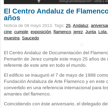
El Centro Andaluz de Flamenc
años
Noticia de 08 mayo 2013.
Tags:
25
,
Andaluz
,
aniversa
cine
,
cumple
,
exposición
,
flamenco
,
jerez
,
Junta
,
Lola
muestra
,
Saucedo
El Centro Andaluz de Documentación del Flamenco
Pemartín de Jerez cumple este mayo 25 años de 
referente de este arte en todo el mundo.
El edificio se inauguró el 7 de mayo de 1988 como 
Fundación Andaluza de Arte Flamenco y en este cu
convertido en una referencia internacional para lo
amantes del flamenco.
Coincidiendo con éste aniversario, el delegado de