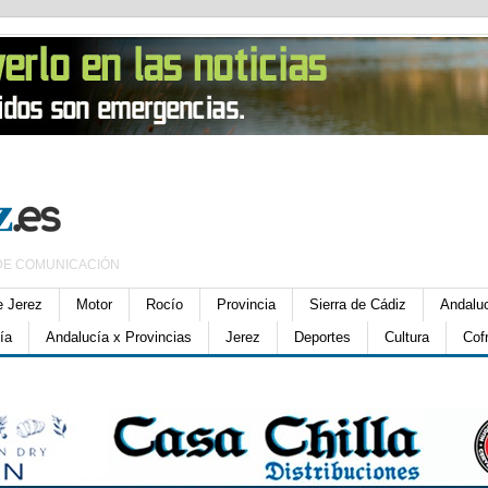
DE COMUNICACIÓN
e Jerez
Motor
Rocío
Provincia
Sierra de Cádiz
Andalu
ía
Andalucía x Provincias
Jerez
Deportes
Cultura
Cof