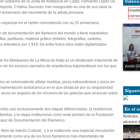
Videos
del Gobierno de la Junta de Andalucía en Cádiz, Fernando López Gil,
y Deporte, Cristina Saucedo, han inaugurado en una de sus salas la
Unable
 aniversario del nacimiento de la artista jerezana.
correc
 organizar en el centro coincidiendo con su 25 aniversario.
ro de documentación del flamenco del mundo y tiene registrados
, partituras, material gráfico (folletos, fotografías, carteles,
a videoteca con 1.919. De entre todos ellos están digitalizados
 de los Marqueses de La Mesa de Asta) es un destacado exponente de
uno de los escasos ejemplos de arquitectura bajomedieval con los que
World GP
 un sobresaliente alfarje mudéjar, pieza extraordinaria y única en
ornamentación tardobarroca en el que destacan por su singularidad
Síguen
s arcos en ángulos de los rincones de las galerías que arrancan sobre
En el 
enido casi exclusivamente dos etapas diferenciadas, la residencial,
miliar, y la etapa institucional como sede primero de la Fundación
Noticias,
aluz de Documentación del Flamenco.
alcance d
 Bien de Interés Cultural, y a la institución una especial vinculación
nalmente como una de los focos flamencos más importantes de