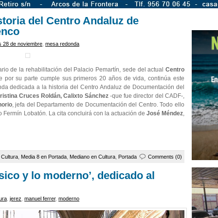
toria del Centro Andaluz de
enco
s 28 de noviembre
,
mesa redonda
o de la rehabilitación del Palacio Pemartín, sede del actual
Centro
e por su parte cumple sus primeros 20 años de vida, continúa este
nda dedicada a la historia del Centro Andaluz de Documentación del
istina Cruces Roldán, Calixto Sánchez
-que fue director del CADF-,
orio
, jefa del Departamento de Documentación del Centro. Todo ello
o Fermín Lobatón. La cita concluirá con la actuación de
José Méndez
,
e
Cultura
,
Media 8 en Portada
,
Mediano en Cultura
,
Portada
Comments (0)
ásico y lo moderno’, dedicado al
ura
,
jerez
,
manuel ferrer
,
moderno