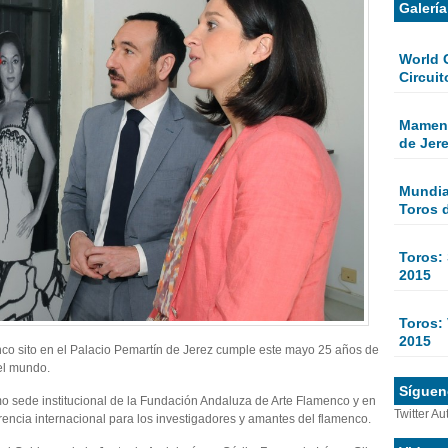
Galerí
World 
Circuit
Mamen 
de Jer
Mundial
Toros 
Toros:
2015
Toros: 
2015
o sito en el Palacio Pemartín de Jerez cumple este mayo 25 años de
 el mundo.
Sígueno
mo sede institucional de la Fundación Andaluza de Arte Flamenco y en
Twitter Au
erencia internacional para los investigadores y amantes del flamenco.