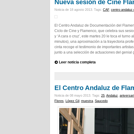
Nueva sesión de Cine Fl
Noticia de 18 agosto 2013.
Tags:
CAF
,
centro andaluz
El Centro Andaluz de Documentación del Flamen
Ciclo de Cine y Flamenco, que celebra sus sesi
y ‘A cara o cruz’, este martes 20 le toca el turno
minutos), una aproximación a la trayectoria profe
cinta recoge el testimonio de importantes artista
junto a una selección de actuaciones del genial gu
Leer noticia completa
El Centro Andaluz de Fl
Noticia de 08 mayo 2013.
Tags:
25
,
Andaluz
,
aniversar
Flores
,
López Gil
,
muestra
,
Saucedo