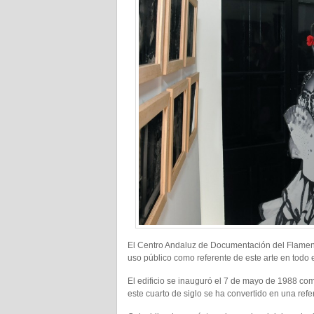
El Centro Andaluz de Documentación del Flamenc
uso público como referente de este arte en todo
El edificio se inauguró el 7 de mayo de 1988 co
este cuarto de siglo se ha convertido en una ref