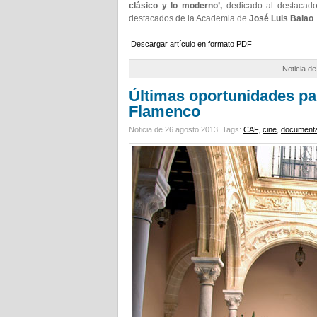
clásico y lo moderno’,
dedicado al destacado 
destacados de la Academia de
José Luis Balao
Descargar artículo en formato PDF
Noticia d
Últimas oportunidades par
Flamenco
Noticia de 26 agosto 2013.
Tags:
CAF
,
cine
,
documenta