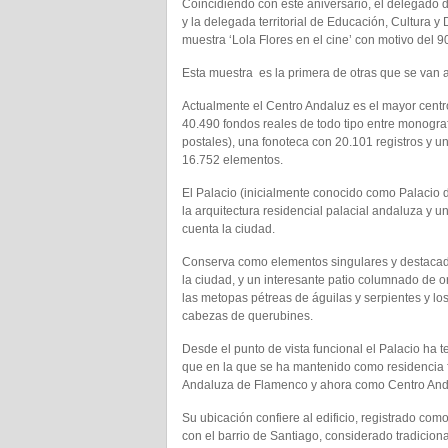
Coincidiendo con éste aniversario, el delegado 
y la delegada territorial de Educación, Cultura 
muestra ‘Lola Flores en el cine’ con motivo del 90
Esta muestra es la primera de otras que se van a
Actualmente el Centro Andaluz es el mayor cent
40.490 fondos reales de todo tipo entre monografías
postales), una fonoteca con 20.101 registros y un
16.752 elementos.
El Palacio (inicialmente conocido como Palacio
la arquitectura residencial palacial andaluza y 
cuenta la ciudad.
Conserva como elementos singulares y destacados
la ciudad, y un interesante patio columnado de 
las metopas pétreas de águilas y serpientes y lo
cabezas de querubines.
Desde el punto de vista funcional el Palacio ha t
que en la que se ha mantenido como residencia fa
Andaluza de Flamenco y ahora como Centro And
Su ubicación confiere al edificio, registrado como
con el barrio de Santiago, considerado tradicio