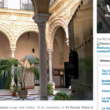
ENTRE A
Reduce, 
campañ
Últimas
The U
USA 
Mobile
Compr
Advan
La Jun
dique
amenco
acoge este martes, 19 de noviembre, el
XV Recital ‘Entre lo
La Ju