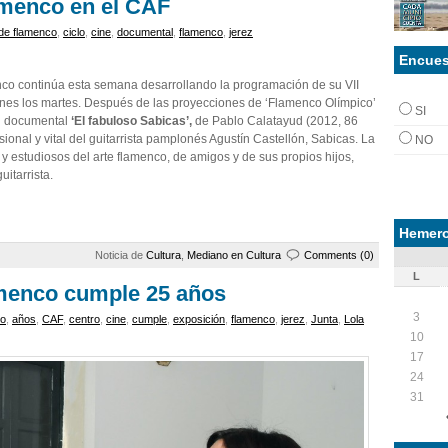
amenco en el CAF
 de flamenco
,
ciclo
,
cine
,
documental
,
flamenco
,
jerez
Encues
co continúa esta semana desarrollando la programación de su VII
ones los martes. Después de las proyecciones de ‘Flamenco Olímpico’
SI
 al documental
‘El fabuloso Sabicas’,
de Pablo Calatayud (2012, 86
sional y vital del guitarrista pamplonés Agustín Castellón, Sabicas. La
NO
s y estudiosos del arte flamenco, de amigos y de sus propios hijos,
itarrista.
Hemero
Noticia de
Cultura
,
Mediano en Cultura
Comments (0)
L
amenco cumple 25 años
3
io
,
años
,
CAF
,
centro
,
cine
,
cumple
,
exposición
,
flamenco
,
jerez
,
Junta
,
Lola
10
17
24
31