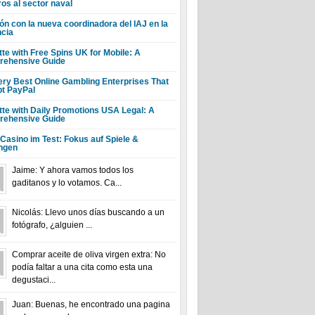
ros al sector naval
ón con la nueva coordinadora del IAJ en la
ncia
tte with Free Spins UK for Mobile: A
ehensive Guide
ery Best Online Gambling Enterprises That
t PayPal
tte with Daily Promotions USA Legal: A
ehensive Guide
 Casino im Test: Fokus auf Spiele &
ngen
Jaime: Y ahora vamos todos los
gaditanos y lo votamos. Ca...
Nicolás: Llevo unos días buscando a un
fotógrafo, ¿alguien ...
Comprar aceite de oliva virgen extra: No
podía faltar a una cita como esta una
degustaci...
Juan: Buenas, he encontrado una pagina