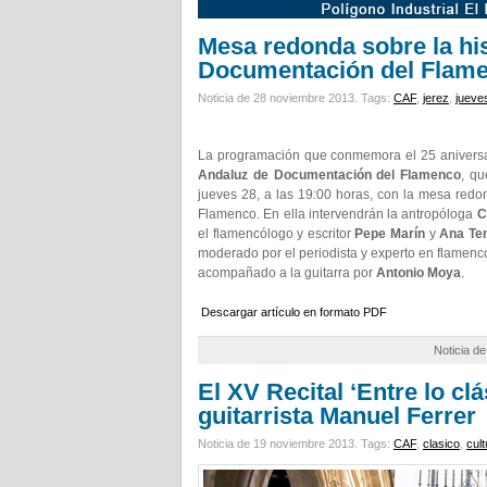
Mesa redonda sobre la his
Documentación del Flam
Noticia de 28 noviembre 2013.
Tags:
CAF
,
jerez
,
jueve
La programación que conmemora el 25 aniversari
Andaluz de Documentación del Flamenco
, qu
jueves 28, a las 19:00 horas, con la mesa redo
Flamenco. En ella intervendrán la antropóloga
Cr
el flamencólogo y escritor
Pepe Marín
y
Ana Ten
moderado por el periodista y experto en flamenc
acompañado a la guitarra por
Antonio Moya
.
Descargar artículo en formato PDF
Noticia d
El XV Recital ‘Entre lo cl
guitarrista Manuel Ferrer
Noticia de 19 noviembre 2013.
Tags:
CAF
,
clasico
,
cult