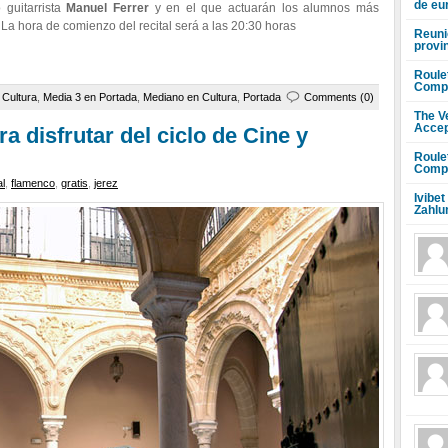
de eu
guitarrista
Manuel Ferrer
y en el que actuarán los alumnos más
. La hora de comienzo del recital será a las 20:30 horas
Reuni
provi
Roule
Compr
e
Cultura
,
Media 3 en Portada
,
Mediano en Cultura
,
Portada
Comments (0)
The V
Accep
a disfrutar del ciclo de Cine y
Roule
Compr
l
,
flamenco
,
gratis
,
jerez
Ivibet
Zahlu