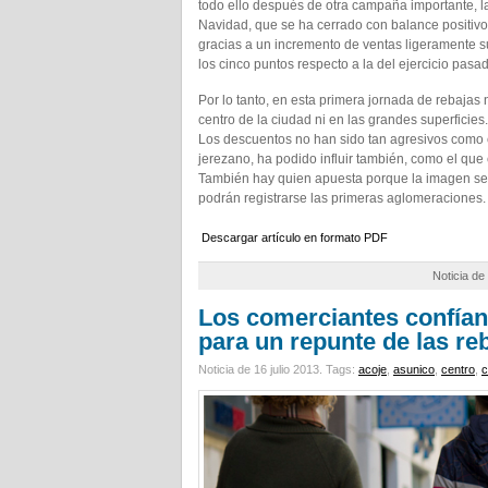
todo ello después de otra campaña importante, l
Navidad, que se ha cerrado con balance positivo
gracias a un incremento de ventas ligeramente s
los cinco puntos respecto a la del ejercicio pasa
Por lo tanto, en esta primera jornada de rebajas
centro de la ciudad ni en las grandes superficies
Los descuentos no han sido tan agresivos como
jerezano, ha podido influir también, como el que
También hay quien apuesta porque la imagen ser
podrán registrarse las primeras aglomeraciones.
Descargar artículo en formato PDF
Noticia de
Los comerciantes confían
para un repunte de las re
Noticia de 16 julio 2013.
Tags:
acoje
,
asunico
,
centro
,
c