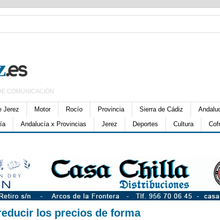
DE COMUNICACIÓN
e Jerez
Motor
Rocío
Provincia
Sierra de Cádiz
Andalu
ía
Andalucía x Provincias
Jerez
Deportes
Cultura
Cof
reducir los precios de forma