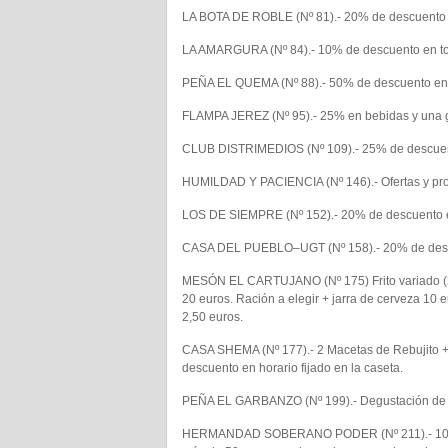
LA BOTA DE ROBLE (Nº 81).- 20% de descuento a 
LA AMARGURA (Nº 84).- 10% de descuento en to
PEÑA EL QUEMA (Nº 88).- 50% de descuento en 
FLAMPA JEREZ (Nº 95).- 25% en bebidas y una g
CLUB DISTRIMEDIOS (Nº 109).- 25% de descuent
HUMILDAD Y PACIENCIA (Nº 146).- Ofertas y pro
LOS DE SIEMPRE (Nº 152).- 20% de descuento e
CASA DEL PUEBLO–UGT (Nº 158).- 20% de descue
MESÓN EL CARTUJANO (Nº 175) Frito variado (2 p
20 euros. Ración a elegir + jarra de cerveza 10 
2,50 euros.
CASA SHEMA (Nº 177).- 2 Macetas de Rebujito +
descuento en horario fijado en la caseta.
PEÑA EL GARBANZO (Nº 199).- Degustación de 
HERMANDAD SOBERANO PODER (Nº 211).- 10% de 