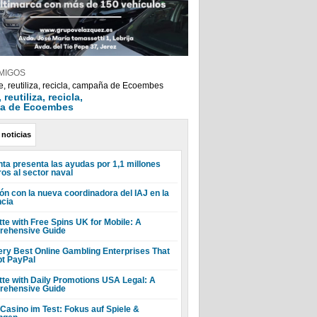
MIGOS
reutiliza, recicla,
a de Ecoembes
 noticias
nta presenta las ayudas por 1,1 millones
ros al sector naval
ón con la nueva coordinadora del IAJ en la
ncia
tte with Free Spins UK for Mobile: A
ehensive Guide
ery Best Online Gambling Enterprises That
t PayPal
tte with Daily Promotions USA Legal: A
ehensive Guide
 Casino im Test: Fokus auf Spiele &