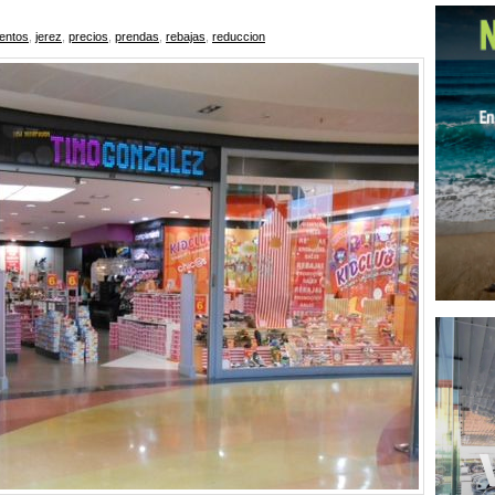
entos
,
jerez
,
precios
,
prendas
,
rebajas
,
reduccion