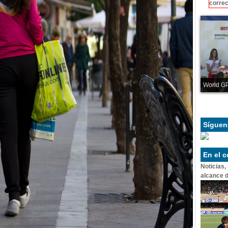
correc
World GP
Síguen
En el 
Noticias,
alcance d