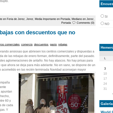
bujito.
Encues
SI
te en Feria de Jerez
,
Jerez
,
Media Importante en Portada
,
Mediano en Jerez
,
Portada
Comments (0)
NO
ebajas con descuentos que no
ros comerciales
,
comercio
,
descuentos
,
gasto
,
rebajas
Hemero
rando ansiosas que abriesen los centros comerciales y dispuestas a
lida de las rebajas de enero forman, definitivamente, parte del pasado.
L
des aglomeraciones de antaño. No hay atascos. No hay prisas para
te que ahora se deja para más adelante. No en vano, se dispone de un
3
o acometido en las recién terminada Navidad aconsejan mayor
10
17
campaña
24
mente
31
s apuntan
 hecho,
tre 60 y
Galerí
es de cada
jas. Y
World 