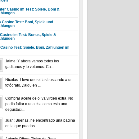
ngen
ter Casino im Test: Spiele, Boni &
hlungen
a Casino Test: Boni, Spiele und
hlungen
 Casino im Test: Bonus, Spiele &
hlungen
 Casino Test: Spiele, Boni, Zahlungen im
Jaime: Y ahora vamos todos los
gaditanos y lo votamos. Ca...
Nicolás: Llevo unos días buscando a un
fotógrafo, ¿alguien ...
Comprar aceite de oliva virgen extra: No
podía faltar a una cita como esta una
degustaci...
Juan: Buenas, he encontrado una pagina
en la que puedas ...
Antonio Ribas: Típico de Rosa