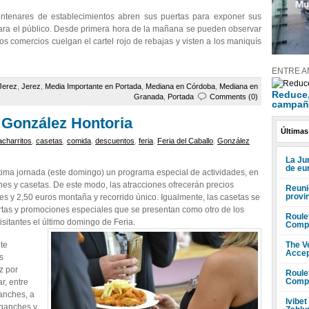
tenares de establecimientos abren sus puertas para exponer sus
para el público. Desde primera hora de la mañana se pueden observar
 comercios cuelgan el cartel rojo de rebajas y visten a los maniquís
ENTRE A
Jerez
,
Jerez
,
Media Importante en Portada
,
Mediana en Córdoba
,
Mediana en
Reduce, 
Granada
,
Portada
Comments (0)
campañ
 González Hontoria
Últimas
acharritos
,
casetas
,
comida
,
descuentos
,
feria
,
Feria del Caballo
,
González
La Ju
de eu
ltima jornada (este domingo) un programa especial de actividades, en
nes y casetas. De este modo, las atracciones ofrecerán precios
Reuni
provi
iles y 2,50 euros montaña y recorrido único. Igualmente, las casetas se
ertas y promociones especiales que se presentan como otro de los
Roule
isitantes el último domingo de Feria.
Compr
The V
ete
Accep
s
z por
Roule
Compr
r, entre
ganches, a
Ivibet
nganches y