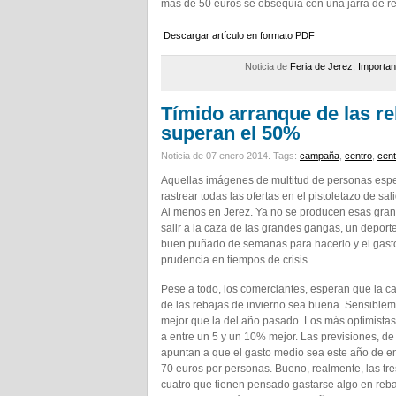
más de 50 euros se obsequia con una jarra de re
Descargar artículo en formato PDF
Noticia de
Feria de Jerez
,
Importan
Tímido arranque de las r
superan el 50%
Noticia de 07 enero 2014.
Tags:
campaña
,
centro
,
cent
Aquellas imágenes de multitud de personas espe
rastrear todas las ofertas en el pistoletazo de sa
Al menos en Jerez. Ya no se producen esas gran
salir a la caza de las grandes gangas, un depor
buen puñado de semanas para hacerlo y el gast
prudencia en tiempos de crisis.
Pese a todo, los comerciantes, esperan que la 
de las rebajas de invierno sea buena. Sensible
mejor que la del año pasado. Los más optimista
a entre un 5 y un 10% mejor. Las previsiones, de
apuntan a que el gasto medio sea este año de en
70 euros por personas. Bueno, realmente, las tr
cuatro que tienen pensado gastarse algo en reba