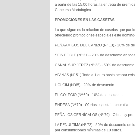
a partir de las 15.00 horas, la entrega de premios
Concurso Morfológico.
PROMOCIONES EN LAS CASETAS
La que sigue es la relación de casetas que parti
ofreciendo promociones especiales este domingo
PEÑA AMIGOS DEL CAÑIZO (Nº 13).- 20% de descu
SEIS DOBLE (Nº 21).- 20% de descuento en todas
CANAL SUR JEREZ (Nº 33).- 50% de descuento 
AFANAS (Nº 51) Todo a 1 euro hasta acabar exis
HOLCIM (Nº65).- 20% de descuento.
EL COLEGIO (Nº 69).- 10% de descuento.
ENDESA (Nº 70).- Ofertas especiales ese día.
PEÑA LOS CERNÍCALOS (Nº 79).- Ofertas y promo
LA PENÚLTIMA (Nº 72).- 50% de descuento en toda 
por consumiciones mínimas de 10 euros.