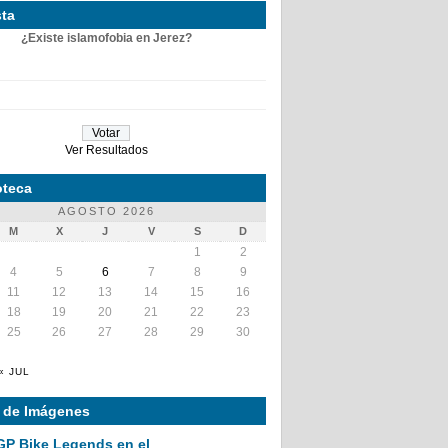
ta
¿Existe islamofobia en Jerez?
Ver Resultados
teca
AGOSTO 2026
M
X
J
V
S
D
1
2
4
5
6
7
8
9
11
12
13
14
15
16
18
19
20
21
22
23
25
26
27
28
29
30
« JUL
a de Imágenes
GP Bike Legends en el