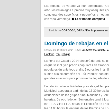
Las rebajas de verano ya han comenzado. Cen
artículos veraniegos a precios muy asequibles 
como grandes superficies, y pequeños y medianos
con ropa veraniega.
Leer noticia completa
Noticia de
CÓRDOBA
,
GRANADA
,
Importante en 
Domingo de rebajas en el
Noticia de 16 mayo 2014.
Tags:
atracciones
,
bebida
,
c
Hontoria
,
real
,
rebajas
La Feria del Caballo 2014 ofrecerá durante su ú
el que se incluyen precios populares en atraccio
populares durante todo el día, 2 euros los infant
suman a la celebración del ‘Día Popular’ con of
grandes atractivos para promover la llegada de v
En relación a las actividades previstas, el Templ
Municipal acogerá, a partir de las 16.30 horas, la
actuaciones de los grupos Alba, Marismas y Jere
bulerías. De otro lado, en Sementales tendrá luga
las 11.00 y las 14.00 horas, la Exhibición de En
las 14.00 horas, la entrega de los Premios de E