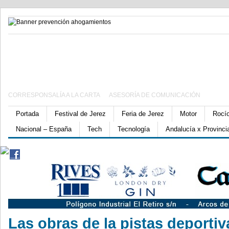
CORRESPONSALÍA A LA CARTA
ASESORÍA DE COMUNICACIÓN
Portada
Festival de Jerez
Feria de Jerez
Motor
Rocí
Nacional – España
Tech
Tecnología
Andalucía x Provinci
Las obras de la pistas deporti