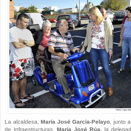
La alcaldesa,
María José García-Pelayo
, junto 
de Infraestructuras,
María José Rúa,
la delega