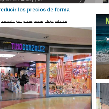
reducir los precios de forma
,
descuentos
,
jerez
,
precios
,
prendas
,
rebajas
,
reduccion