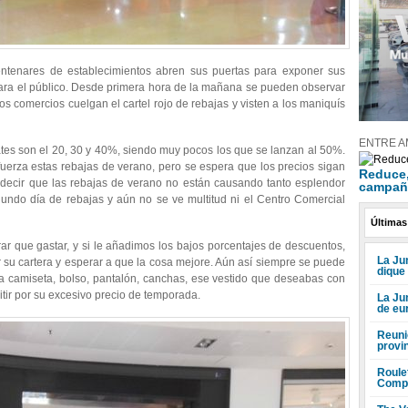
tenares de establecimientos abren sus puertas para exponer sus
para el público. Desde primera hora de la mañana se pueden observar
 comercios cuelgan el cartel rojo de rebajas y visten a los maniquís
ENTRE A
ates son el 20, 30 y 40%, siendo muy pocos los que se lanzan al 50%.
erza estas rebajas de verano, pero se espera que los precios sigan
Reduce, 
decir que las rebajas de verano no están causando tanto esplendor
campañ
undo día de rebajas y aún no se ve multitud ni el Centro Comercial
Últimas
ar que gastar, y si le añadimos los bajos porcentajes de descuentos,
La Jun
su cartera y esperar a que la cosa mejore. Aún así siempre se puede
dique
a camiseta, bolso, pantalón, canchas, ese vestido que deseabas con
itir por su excesivo precio de temporada.
La Ju
de eu
Reuni
provi
Roule
Compr