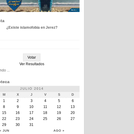
ta
¿Existe islamofobia en Jerez?
Ver Resultados
do ...
teca
JULIO 2014
M
X
J
V
S
D
1
2
3
4
5
6
8
9
10
11
12
13
15
16
17
18
19
20
22
23
24
25
26
27
29
30
31
« JUN
AGO »