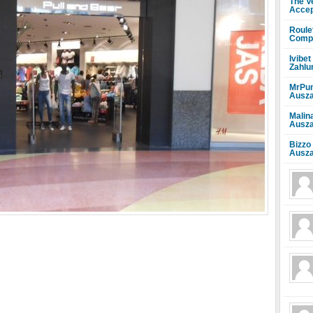
The V
Accep
Roule
Compr
Ivibet
Zahlu
MrPun
Ausza
Malin
Ausza
Bizzo
Ausza