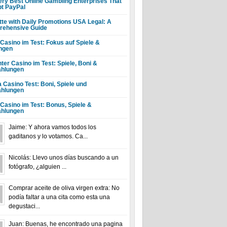
ery Best Online Gambling Enterprises That
t PayPal
tte with Daily Promotions USA Legal: A
ehensive Guide
 Casino im Test: Fokus auf Spiele &
ngen
ter Casino im Test: Spiele, Boni &
hlungen
a Casino Test: Boni, Spiele und
hlungen
 Casino im Test: Bonus, Spiele &
hlungen
Jaime: Y ahora vamos todos los
gaditanos y lo votamos. Ca...
Nicolás: Llevo unos días buscando a un
fotógrafo, ¿alguien ...
Comprar aceite de oliva virgen extra: No
podía faltar a una cita como esta una
degustaci...
Juan: Buenas, he encontrado una pagina