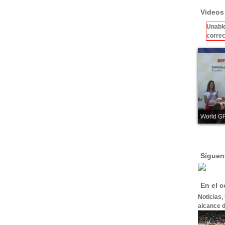
Videos
Unable
correc
World GP
Síguen
En el 
Noticias,
alcance d