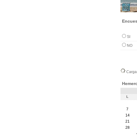
Encues
SI
NO
Cargan
Hemero
L
7
14
21
28