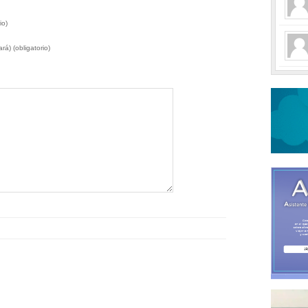
io)
rá) (obligatorio)