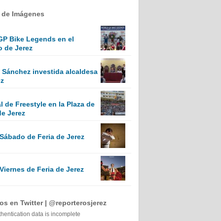
a de Imágenes
GP Bike Legends en el
o de Jerez
Sánchez investida alcaldesa
ez
 de Freestyle en la Plaza de
de Jerez
 Sábado de Feria de Jerez
Viernes de Feria de Jerez
s en Twitter | @reporterosjerez
thentication data is incomplete