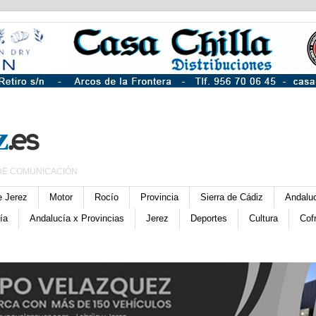
DE COMUNICACIÓN
e Jerez
Motor
Rocío
Provincia
Sierra de Cádiz
Andalu
ía
Andalucía x Provincias
Jerez
Deportes
Cultura
Cof