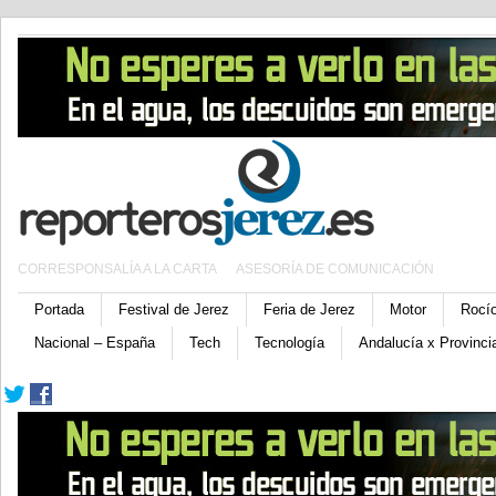
CORRESPONSALÍA A LA CARTA
ASESORÍA DE COMUNICACIÓN
Portada
Festival de Jerez
Feria de Jerez
Motor
Rocí
Nacional – España
Tech
Tecnología
Andalucía x Provinci