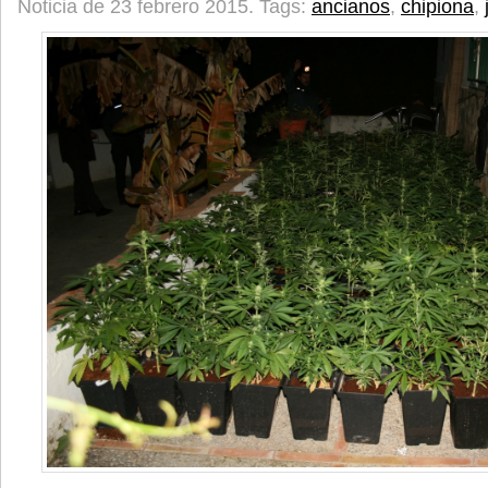
Noticia de 23 febrero 2015.
Tags:
ancianos
,
chipiona
,