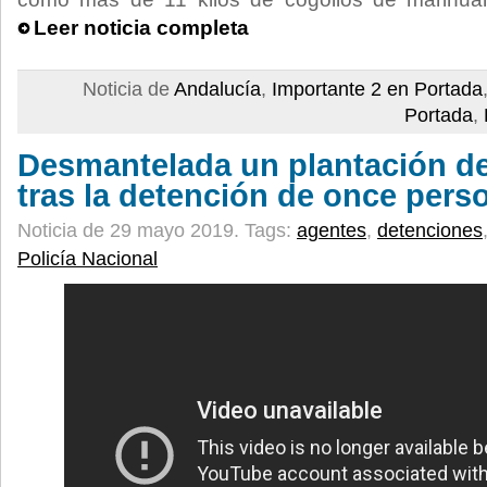
Leer noticia completa
Noticia de
Andalucía
,
Importante 2 en Portada
Portada
,
Desmantelada un plantación d
tras la detención de once pers
Noticia de 29 mayo 2019.
Tags:
agentes
,
detenciones
Policía Nacional