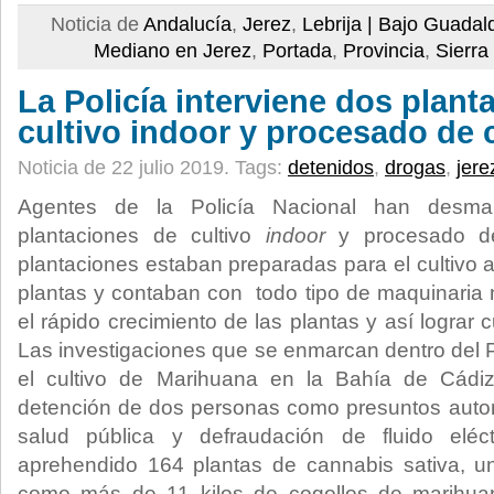
Noticia de
Andalucía
,
Jerez
,
Lebrija | Bajo Guadalq
Mediano en Jerez
,
Portada
,
Provincia
,
Sierra
La Policía interviene dos plant
cultivo indoor y procesado de
Noticia de 22 julio 2019.
Tags:
detenidos
,
drogas
,
jere
Agentes de la Policía Nacional han desma
plantaciones de cultivo
indoor
y procesado de
plantaciones estaban preparadas para el cultivo
plantas y contaban con todo tipo de maquinaria 
el rápido crecimiento de las plantas y así lograr
Las investigaciones que se enmarcan dentro del P
el cultivo de Marihuana en la Bahía de Cádiz
detención de dos personas como presuntos autore
salud pública y defraudación de fluido eléc
aprehendido 164 plantas de cannabis sativa, un
como más de 11 kilos de cogollos de marihuan