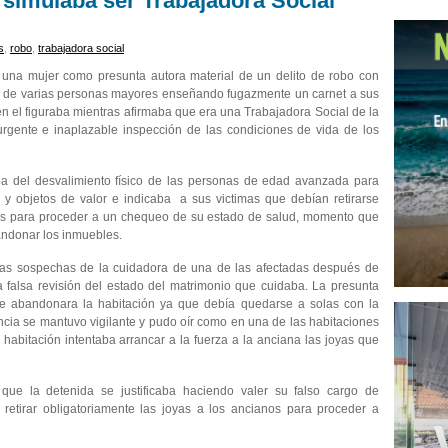
 simulaba ser Trabajadora Social
s
,
robo
,
trabajadora social
 una mujer como presunta autora material de un delito de robo con
ios de varias personas mayores enseñando fugazmente un carnet a sus
en el figuraba mientras afirmaba que era una Trabajadora Social de la
rgente e inaplazable inspección de las condiciones de vida de los
a del desvalimiento físico de las personas de edad avanzada para
 y objetos de valor e indicaba a sus victimas que debían retirarse
tas para proceder a un chequeo de su estado de salud, momento que
andonar los inmuebles.
 las sospechas de la cuidadora de una de las afectadas después de
a falsa revisión del estado del matrimonio que cuidaba. La presunta
ue abandonara la habitación ya que debía quedarse a solas con la
ancia se mantuvo vigilante y pudo oír como en una de las habitaciones
 habitación intentaba arrancar a la fuerza a la anciana las joyas que
que la detenida se justificaba haciendo valer su falso cargo de
retirar obligatoriamente las joyas a los ancianos para proceder a