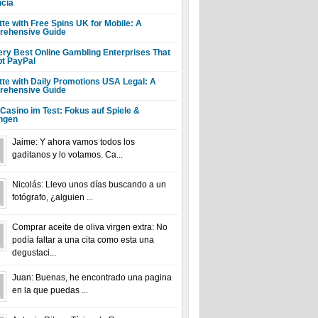
ncia
tte with Free Spins UK for Mobile: A
ehensive Guide
ery Best Online Gambling Enterprises That
t PayPal
tte with Daily Promotions USA Legal: A
ehensive Guide
 Casino im Test: Fokus auf Spiele &
ngen
Jaime: Y ahora vamos todos los
gaditanos y lo votamos. Ca...
Nicolás: Llevo unos días buscando a un
fotógrafo, ¿alguien ...
Comprar aceite de oliva virgen extra: No
podía faltar a una cita como esta una
degustaci...
Juan: Buenas, he encontrado una pagina
en la que puedas ...