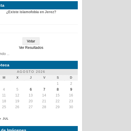
ta
¿Existe islamofobia en Jerez?
Ver Resultados
do ...
teca
AGOSTO 2026
M
X
J
V
S
D
1
2
4
5
6
7
8
9
11
12
13
14
15
16
18
19
20
21
22
23
25
26
27
28
29
30
« JUL
a de Imágenes