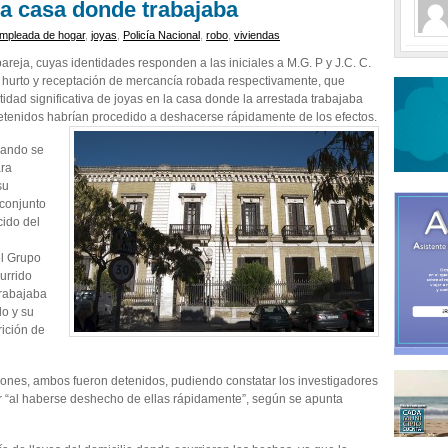
la casa donde trabajaba
mpleada de hogar
,
joyas
,
Policía Nacional
,
robo
,
viviendas
areja, cuyas identidades responden a las iniciales a M.G. P y J.C. C.
 hurto y receptación de mercancía robada respectivamente, que
idad significativa de joyas en la casa donde la arrestada trabajaba
etenidos habrían procedido a deshacerse rápidamente de los efectos.
uando se
ara
su
 conjunto
cido del
el Grupo
currido
trabajaba
do y su
rición de
aciones, ambos fueron detenidos, pudiendo constatar los investigadores
r “al haberse deshecho de ellas rápidamente”, según se apunta