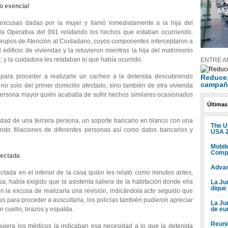
to esencial
excusas dadas por la mujer y llamó inmediatamente a la hija del
a Operativa del 091 relatando los hechos que estaban ocurriendo.
 Grupos de Atención al Ciudadano, cuyos componentes interceptaron a
 edificio de viviendas y la retuvieron mientras la hija del matrimonio
 y la cuidadora les relataban lo que había ocurrido.
ENTRE A
para proceder a realizarle un cacheo a la detenida descubriendo
Reduce, 
campañ
no solo del primer domicilio afectado, sino también de otra vivienda
ersona mayor quién acababa de sufrir hechos similares ocasionados
Últimas
idad de una tercera persona, un soporte bancario en blanco con una
The U
iendo filiaciones de diferentes personas así como datos bancarios y
USA 
Mobile
Compr
fectada
Advan
ctada en el interior de la casa quién les relató como minutos antes,
a, había exigido que la asistenta saliera de la habitación donde ella
La Jun
dique
 la excusa de realizarla una revisión, indicándola acto seguido que
as para proceder a auscultarla, los policías también pudieron apreciar
La Ju
de eu
 cuello, brazos y espalda.
Reuni
iquiera los médicos la indicaban esa necesidad a lo que la detenida