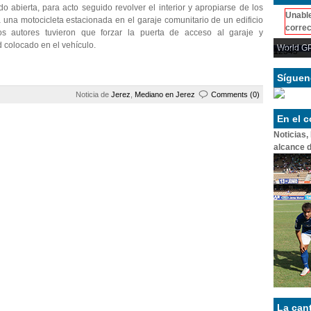
abierta, para acto seguido revolver el interior y apropiarse de los
Unable
a una motocicleta estacionada en el garaje comunitario de un edificio
correc
os autores tuvieron que forzar la puerta de acceso al garaje y
 colocado en el vehículo.
World GP
1
2
3
4
5
Síguen
Noticia de
Jerez
,
Mediano en Jerez
Comments (0)
En el 
Noticias,
alcance d
La can