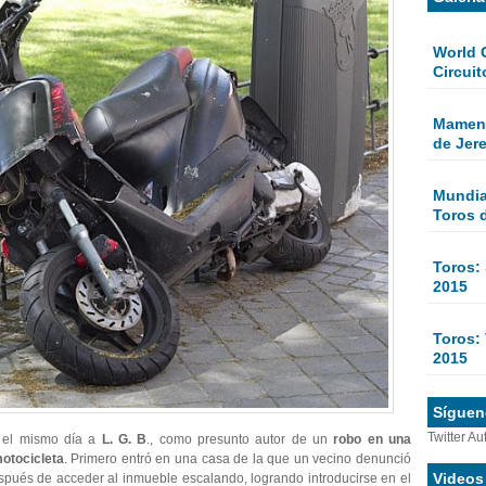
World 
Circuit
Mamen 
de Jer
Mundial
Toros 
Toros:
2015
Toros: 
2015
Sígueno
Twitter Au
o el mismo día a
L. G. B
., como presunto autor de un
robo en una
otocicleta
. Primero entró en una casa de la que un vecino denunció
Videos
spués de acceder al inmueble escalando, logrando introducirse en el