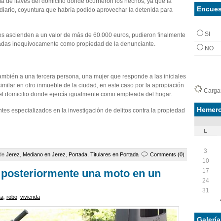
ía de llaves del domicilio donde ocurrieron los hechos, ya que la
Encues
jo diario, coyuntura que habría podido aprovechar la detenida para
SI
es ascienden a un valor de más de 60.000 euros, pudieron finalmente
icadas inequívocamente como propiedad de la denunciante.
NO
también a una tercera persona, una mujer que responde a las iniciales
imilar en otro inmueble de la ciudad, en este caso por la apropiación
Cargan
 el domicilio donde ejercía igualmente como empleada del hogar.
Hemero
tes especializados en la investigación de delitos contra la propiedad
L
3
 de
Jerez
,
Mediano en Jerez
,
Portada
,
Titulares en Portada
Comments (0)
10
17
 posteriormente una moto en un
24
31
ta
,
robo
,
vivienda
Galerí