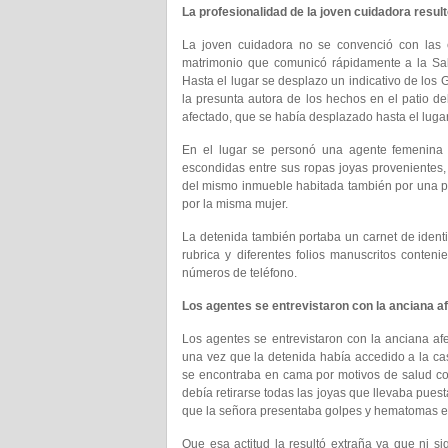
La profesionalidad de la joven cuidadora resul
La joven cuidadora no se convenció con las 
matrimonio que comunicó rápidamente a la Sal
Hasta el lugar se desplazo un indicativo de los
la presunta autora de los hechos en el patio del
afectado, que se había desplazado hasta el lugar,
En el lugar se personó una agente femenina 
escondidas entre sus ropas joyas provenientes, 
del mismo inmueble habitada también por una p
por la misma mujer.
La detenida también portaba un carnet de ident
rubrica y diferentes folios manuscritos conten
números de teléfono.
Los agentes se entrevistaron con la anciana a
Los agentes se entrevistaron con la anciana afe
una vez que la detenida había accedido a la cas
se encontraba en cama por motivos de salud con
debía retirarse todas las joyas que llevaba puest
que la señora presentaba golpes y hematomas en
Que esa actitud la resultó extraña ya que ni s