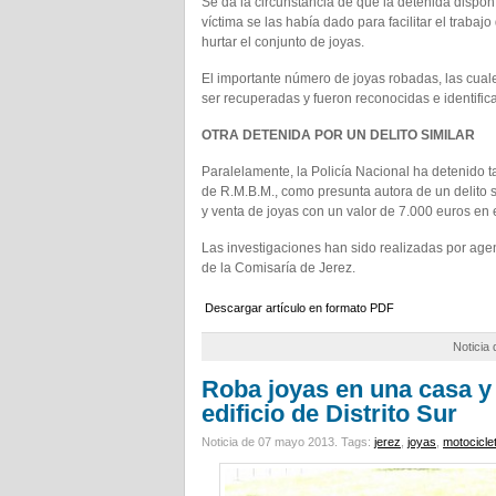
Se da la circunstancia de que la detenida dispon
víctima se las había dado para facilitar el traba
hurtar el conjunto de joyas.
El importante número de joyas robadas, las cual
ser recuperadas y fueron reconocidas e identif
OTRA DETENIDA POR UN DELITO SIMILAR
Paralelamente, la Policía Nacional ha detenido 
de R.M.B.M., como presunta autora de un delito s
y venta de joyas con un valor de 7.000 euros en
Las investigaciones han sido realizadas por agen
de la Comisaría de Jerez.
Descargar artículo en formato PDF
Noticia
Roba joyas en una casa y
edificio de Distrito Sur
Noticia de 07 mayo 2013.
Tags:
jerez
,
joyas
,
motocicle