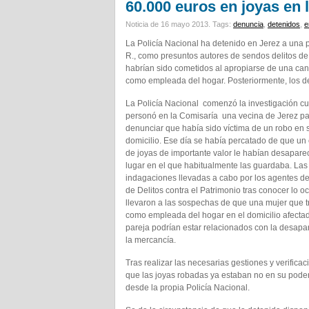
60.000 euros en joyas en 
Noticia de 16 mayo 2013.
Tags:
denuncia
,
detenidos
,
e
La Policía Nacional ha detenido en Jerez a una p
R., como presuntos autores de sendos delitos de
habrían sido cometidos al apropiarse de una cant
como empleada del hogar. Posteriormente, los d
La Policía Nacional comenzó la investigación c
personó en la Comisaría una vecina de Jerez p
denunciar que había sido víctima de un robo en 
domicilio. Ese día se había percatado de que un
de joyas de importante valor le habían desapare
lugar en el que habitualmente las guardaba. Las
indagaciones llevadas a cabo por los agentes d
de Delitos contra el Patrimonio tras conocer lo o
llevaron a las sospechas de que una mujer que 
como empleada del hogar en el domicilio afecta
pareja podrían estar relacionados con la desapa
la mercancía.
Tras realizar las necesarias gestiones y verific
que las joyas robadas ya estaban no en su pode
desde la propia Policía Nacional.