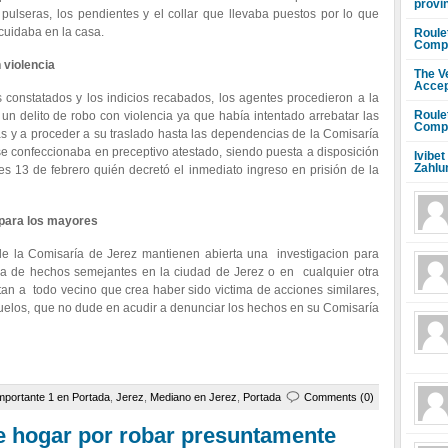
provi
 pulseras, los pendientes y el collar que llevaba puestos por lo que
 cuidaba en la casa.
Roule
Compr
 violencia
The V
Accep
s constatados y los indicios recabados, los agentes procedieron a la
Roule
n delito de robo con violencia ya que había intentado arrebatar las
Compr
as y a proceder a su traslado hasta las dependencias de la Comisaría
e confeccionaba en preceptivo atestado, siendo puesta a disposición
Ivibet
Zahlu
es 13 de febrero quién decretó el inmediato ingreso en prisión de la
 para los mayores
 de la Comisaría de Jerez mantienen abierta una investigacion para
tora de hechos semejantes en la ciudad de Jerez o en cualquier otra
icitan a todo vecino que crea haber sido victima de acciones similares,
uelos, que no dude en acudir a denunciar los hechos en su Comisaría
mportante 1 en Portada
,
Jerez
,
Mediano en Jerez
,
Portada
Comments (0)
e hogar por robar presuntamente