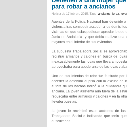
Detienen a una mujer que
para robar a ancianos
Noticia de 17 febrero 2015.
Tags:
ancianos
,
jerez
,
joya
Agentes de la Policía Nacional han detenido a
violencia tras conseguir acceder a los domicil
víctimas sin que estas pudieran apreciar lo que 
Junta de Andalucía y que debía realizar una u
mayores en el interior de sus viviendas.
La supuesta Trabajadora Social se aprovechab
registrar armarios y cajones en busca de joyas
inexcusablemente las joyas que llevaran pues
aprovechaba para apoderarse de las joyas y ab
Uno de sus intentos de robo fue frustrado por
acceder la detenida al piso con la excusa de l
autora de los hechos indicó a la cuidadora q
anciana. La joven asistenta aún fuera de la est
rebuscaba entre armarios y cajones y en la otra
llevaba puestas.
La joven le recriminó estas acciones de las 
Trabajadora Social e indicando que tenía que 
auscultarlos.