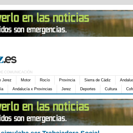
DE COMUNICACIÓN
e Jerez
Motor
Rocío
Provincia
Sierra de Cádiz
Andalu
ía
Andalucía x Provincias
Jerez
Deportes
Cultura
Cof