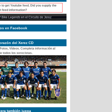
 to get Youtube feed. Did you supply the
t feed information?
 Bike Legends en el Circuito de Jerez
os en Facebook
corazón del Xerez CD
 Fotos, Vídeos. Completa información al
e todos los xerecistas.
tera también juega