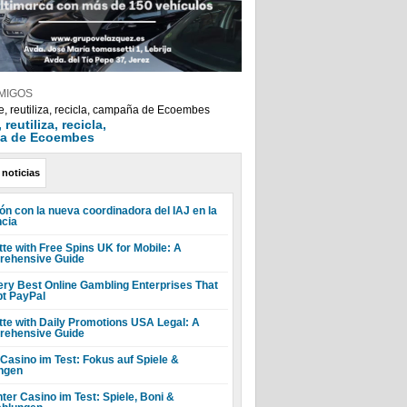
MIGOS
reutiliza, recicla,
a de Ecoembes
 noticias
ón con la nueva coordinadora del IAJ en la
ncia
tte with Free Spins UK for Mobile: A
ehensive Guide
ery Best Online Gambling Enterprises That
t PayPal
tte with Daily Promotions USA Legal: A
ehensive Guide
 Casino im Test: Fokus auf Spiele &
ngen
ter Casino im Test: Spiele, Boni &