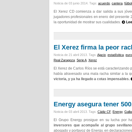
Noticia de 03 junio 2014.
Tags:
acuerdo
,
cantera
,
fútbol
El Xerez CD comienza a dar salida a sus jóvene
jugadores profesionales en enero del presente 2
la oportunidad de mostrar sus cualidades.
Lee
El Xerez firma la peor ra
Noticia de 21 abril 2013.
Tags:
Ajacio
,
estadísitica
,
eur
Real Zaragoza
,
Serie A
,
Xerez
El Xerez de Carlos Ríos se está caracterizando po
había atravesado una mala racha similar a la q
victoria, y ya ha llegado a cotas impensables.
Energy asegura tener 500.
Noticia de 03 abril 2013.
Tags:
Cádiz CF
,
Energy
,
Galla
El Grupo Energy prosigue en su lucha por h
inversores que acompañe al grupo sevillano 
abogado y portavoz de Energy, en declaracione