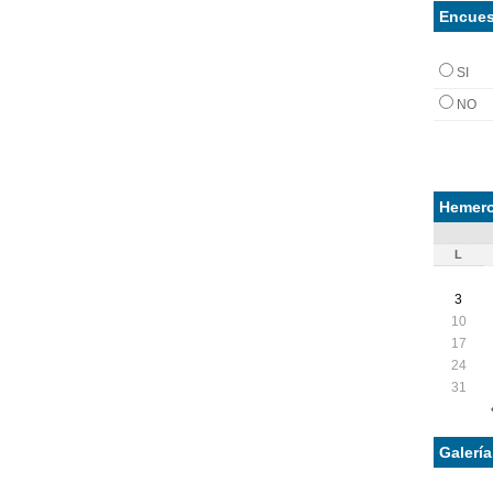
Encues
SI
NO
Hemero
L
3
10
17
24
31
Galerí