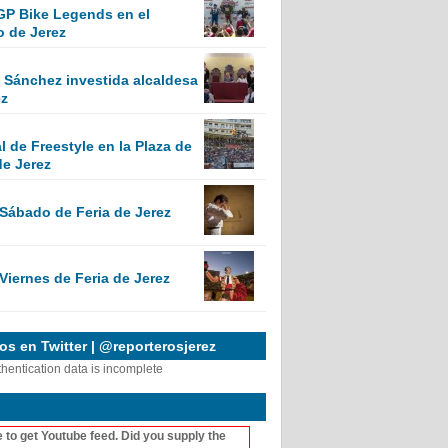
GP Bike Legends en el
o de Jerez
Sánchez investida alcaldesa
ez
 de Freestyle en la Plaza de
de Jerez
 Sábado de Feria de Jerez
Viernes de Feria de Jerez
s en Twitter | @reporterosjerez
thentication data is incomplete
 to get Youtube feed. Did you supply the