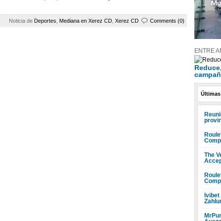
Noticia de
Deportes
,
Mediana en Xerez CD
,
Xerez CD
Comments (0)
ENTRE A
Reduce, 
campañ
Últimas
Reuni
provi
Roule
Compr
The V
Accep
Roule
Compr
Ivibet
Zahlu
MrPun