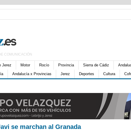
DE COMUNICACIÓN
e Jerez
Motor
Rocío
Provincia
Sierra de Cádiz
Andalu
ía
Andalucía x Provincias
Jerez
Deportes
Cultura
Cof
avi se marchan al Granada