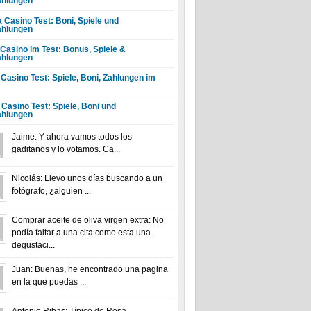
hlungen
a Casino Test: Boni, Spiele und
hlungen
 Casino im Test: Bonus, Spiele &
hlungen
 Casino Test: Spiele, Boni, Zahlungen im
 Casino Test: Spiele, Boni und
hlungen
Jaime: Y ahora vamos todos los
gaditanos y lo votamos. Ca...
Nicolás: Llevo unos días buscando a un
fotógrafo, ¿alguien ...
Comprar aceite de oliva virgen extra: No
podía faltar a una cita como esta una
degustaci...
Juan: Buenas, he encontrado una pagina
en la que puedas ...
Antonio Ribas: Típico de Rosa