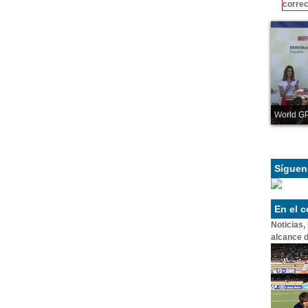
correc
World GP
Síguen
En el 
Noticias,
alcance d