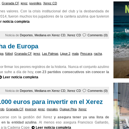
,
Granada CF
,
jerez
,
juveniles
,
Xerez CD
s valores. Con la crisis institucional del club y la desbandada de
014, fueron muchos los jugadores de la cantera azulina que tuvieron
r noticia completa
Noticia de
Deportes
,
Mediana en Xerez CD
,
Xerez CD
Comments (0)
cha de Europa
opa
,
fútbol
,
Granada CF
,
jerez
,
Las Palmas
,
Ligue 2
,
mala
,
Pescara
,
racha
,
r firmar los peores registros de la historia. Nunca el conjunto azulino
ue sufre a día de hoy,
con 23 partidos consecutivos sin conocer la
Leer noticia completa
Noticia de
Deportes
,
Mediana en Xerez CD
,
Xerez CD
Comments (0)
000 euros para invertir en el Xerez
rdo
,
Granada CF
,
inversor
,
jerez
,
morales
,
Quique Pina
,
Xerez
acerse con la gestión del Xerez
y asegura tener ya una lista de
en la entidad azulina
. Al menos eso asegura Francisco Gallardo,
s a la Cadena Cope.
Leer noticia completa