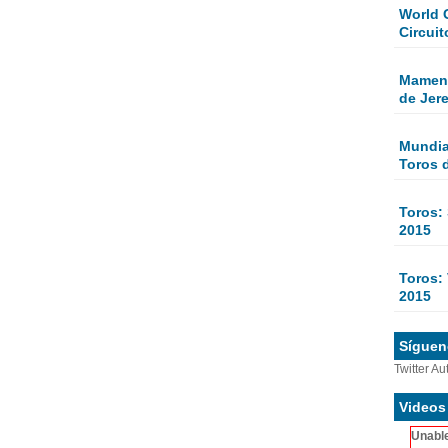
World 
Circuit
Mamen 
de Jer
Mundial
Toros 
Toros:
2015
Toros: 
2015
Sígueno
Twitter Au
Videos
Unable