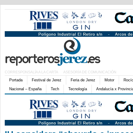
CORRESPONSALÍA A LA CARTA
ASESORÍA DE COMUNICACIÓN
Portada
Festival de Jerez
Feria de Jerez
Motor
Rocí
Nacional – España
Tech
Tecnología
Andalucía x Provinci