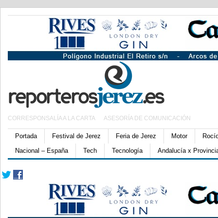
CORRESPONSALÍA A LA CARTA
ASESORÍA DE COMUNICACIÓN
Portada
Festival de Jerez
Feria de Jerez
Motor
Rocí
Nacional – España
Tech
Tecnología
Andalucía x Provinci