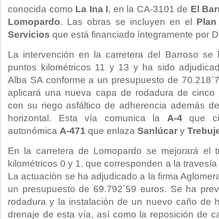
conocida como
La Ina I
, en la CA-3101 de
El Ba
Lomopardo
. Las obras se incluyen en el
Plan
Servicios
que está financiado íntegramente por D
La intervención en la carretera del Barroso se 
puntos kilométricos 11 y 13 y ha sido adjudic
Alba SA conforme a un presupuesto de 70.218´7
aplicará una nueva capa de rodadura de cinco 
con su riego asfáltico de adherencia además de
horizontal. Esta vía comunica la
A-4
que cir
autonómica
A-471
que enlaza
Sanlúcar
y
Trebuj
En la carretera de Lomopardo se mejorará el t
kilométricos 0 y 1, que corresponden a la travesí
La actuación se ha adjudicado a la firma Aglom
un presupuesto de 69.792´59 euros. Se ha pre
rodadura y la instalación de un nuevo caño de 
drenaje de esta vía, así como la reposición de c