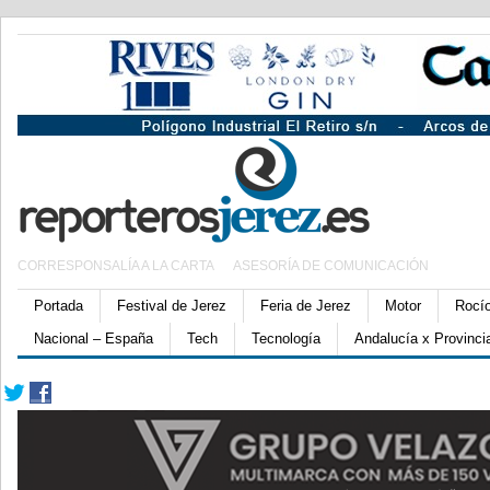
CORRESPONSALÍA A LA CARTA
ASESORÍA DE COMUNICACIÓN
Portada
Festival de Jerez
Feria de Jerez
Motor
Rocí
Nacional – España
Tech
Tecnología
Andalucía x Provinci