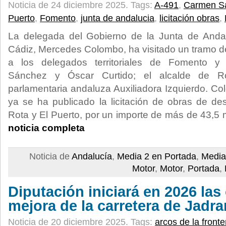
Noticia de 24 diciembre 2025.
Tags:
A-491
,
Carmen S
Puerto
,
Fomento
,
junta de andalucia
,
licitación obras
,
La delegada del Gobierno de la Junta de Andal
Cádiz, Mercedes Colombo, ha visitado un tramo de
a los delegados territoriales de Fomento y 
Sánchez y Óscar Curtido; el alcalde de Ro
parlamentaria andaluza Auxiliadora Izquierdo. 
ya se ha publicado la licitación de obras de de
Rota y El Puerto, por un importe de más de 43,5 
noticia completa
Noticia de
Andalucía
,
Media 2 en Portada
,
Media
Motor
,
Motor
,
Portada
,
Diputación iniciará en 2026 las
mejora de la carretera de Jadra
Noticia de 20 diciembre 2025.
Tags:
arcos de la fronte