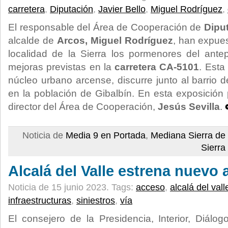
carretera
,
Diputación
,
Javier Bello
,
Miguel Rodríguez
,
El responsable del Área de Cooperación de
Diput
alcalde de
Arcos, Miguel Rodríguez
, han expues
localidad de la Sierra los pormenores del ante
mejoras previstas en la
carretera CA-5101
. Esta
núcleo urbano arcense, discurre junto al barrio
en la población de Gibalbín. En esta exposición 
director del Área de Cooperación,
Jesús Sevilla
.
Noticia de
Media 9 en Portada
,
Mediana Sierra de
Sierra
Alcalá del Valle estrena nuevo
Noticia de 15 junio 2023.
Tags:
acceso
,
alcalá del vall
infraestructuras
,
siniestros
,
vía
El consejero de la Presidencia, Interior, Diálog