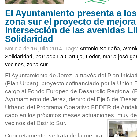
El Ayuntamiento presenta a los
zona sur el proyecto de mejora
intersección de las avenidas Li
Solidaridad
Noticia de 16 julio 2014.
Tags:
Antonio Saldaña
,
aveni
Solidaridad
,
barriada La Cartuja
,
Feder
,
maria josé ga
vecinos
,
zona sur
El Ayuntamiento de Jerez, a través del Plan Inicia
(Plan Urban), proyecto cofinanciado por la Unió
cargo al Fondo Europeo de Desarrollo Regional (
Ayuntamiento de Jerez, dentro del Eje 5 de ‘Desar
Urbano’ del Programa Operativo FEDER de Andalu
cabo en los próximos meses actuaciones “muy d
vecinos del Distrito Sur.
Concretamente, se trata de la mejora