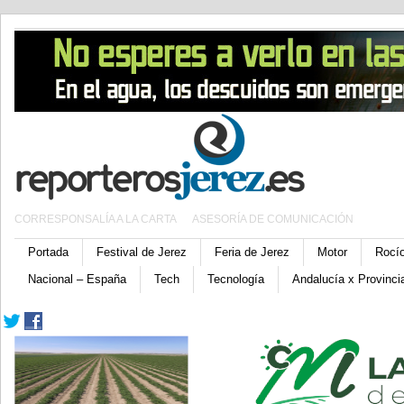
CORRESPONSALÍA A LA CARTA
ASESORÍA DE COMUNICACIÓN
Portada
Festival de Jerez
Feria de Jerez
Motor
Rocí
Nacional – España
Tech
Tecnología
Andalucía x Provinci