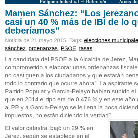
Mamen Sánchez: “Los jerezan
casi un 40 % más de IBI de lo 
deberíamos”
Noticia de 21 mayo 2015.
Tags:
elecciones municipal
sánchez
,
ordenanzas
,
PSOE
,
tasas
La candidata del PSOE a la Alcaldía de Jerez, M
comprometido a elaborar unas ordenanzas fiscale
no castiguen a los ciudadanos y que estarán pen
todo lo contrario que ocurre ahora”. La aspirante s
Partido Popular y García-Pelayo habían subido el 
que en 2014 el tipo era de 0,476 % y en este año
al PP y a García-Pelayo se le llena la boca dicie
impuestos, no están diciendo la verdad”.
El valor catastral bajó un 29 % en
Jerez, según se establece en el