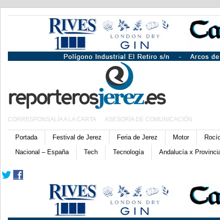
CORRESPONSALÍA A LA CARTA
ASESORÍA DE COMUNICACIÓN
Portada
Festival de Jerez
Feria de Jerez
Motor
Rocí
Nacional – España
Tech
Tecnología
Andalucía x Provinci