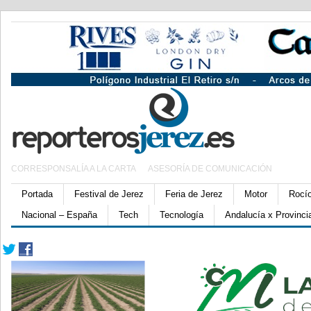
CORRESPONSALÍA A LA CARTA
ASESORÍA DE COMUNICACIÓN
Portada
Festival de Jerez
Feria de Jerez
Motor
Rocí
Nacional – España
Tech
Tecnología
Andalucía x Provinci