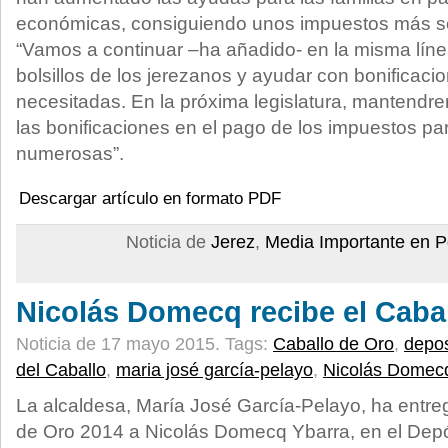
económicas, consiguiendo unos impuestos más sol
“Vamos a continuar –ha añadido- en la misma línea
bolsillos de los jerezanos y ayudar con bonificaci
necesitadas. En la próxima legislatura, mantendre
las bonificaciones en el pago de los impuestos par
numerosas”.
Descargar artículo en formato PDF
Noticia de
Jerez
,
Media Importante en P
Nicolás Domecq recibe el Caba
Noticia de 17 mayo 2015.
Tags:
Caballo de Oro
,
depos
del Caballo
,
maria josé garcía-pelayo
,
Nicolás Domecq
La alcaldesa, María José García-Pelayo, ha entre
de Oro 2014 a Nicolás Domecq Ybarra, en el Depó