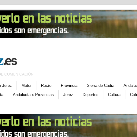
DE COMUNICACIÓN
e Jerez
Motor
Rocío
Provincia
Sierra de Cádiz
Andalu
ía
Andalucía x Provincias
Jerez
Deportes
Cultura
Cof