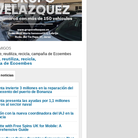
MIGOS
reutiliza, recicla,
a de Ecoembes
 noticias
ta invierte 3 millones en la reparación del
 exento del puerto de Bonanza
nta presenta las ayudas por 1,1 millones
ros al sector naval
ón con la nueva coordinadora del IAJ en la
ncia
tte with Free Spins UK for Mobile: A
ehensive Guide