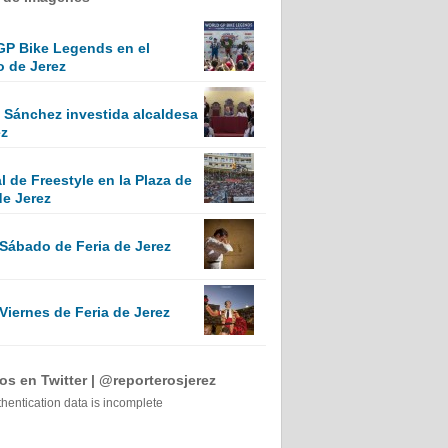
GP Bike Legends en el
o de Jerez
Sánchez investida alcaldesa
ez
 de Freestyle en la Plaza de
de Jerez
 Sábado de Feria de Jerez
Viernes de Feria de Jerez
s en Twitter | @reporterosjerez
thentication data is incomplete