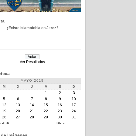
ta
¿Existe islamofobia en Jerez?
Ver Resultados
teca
MAYO 2015
M
X
J
V
S
D
1
2
3
5
6
7
8
9
10
12
13
14
15
16
17
19
20
21
22
23
24
26
27
28
29
30
31
« ABR
JUN »
a de Imágenes