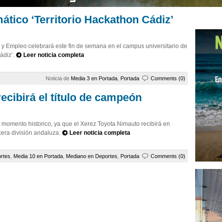
ático ‘Territorio Hackathon Cádiz’
y Empleo celebrará este fin de semana en el campus universitario de
ádiz’.
Leer noticia completa
Noticia de
Media 3 en Portada
,
Portada
Comments (0)
ecibirá el título de campeón
 momento historico, ya que el Xerez Toyota Nimauto recibirá en
rcera división andaluza.
Leer noticia completa
rtes
,
Media 10 en Portada
,
Mediano en Deportes
,
Portada
Comments (0)