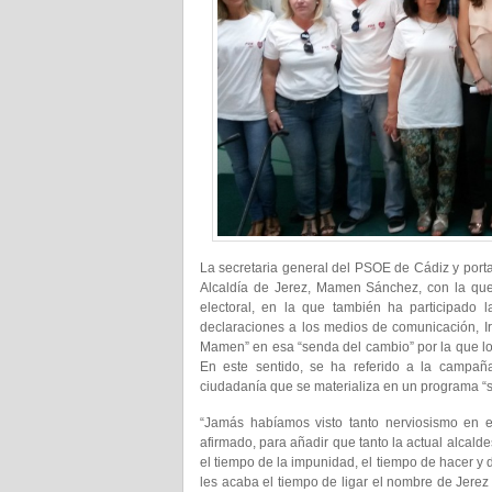
La secretaria general del PSOE de Cádiz y porta
Alcaldía de Jerez, Mamen Sánchez, con la qu
electoral, en la que también ha participado l
declaraciones a los medios de comunicación, I
Mamen” en esa “senda del cambio” por la que lo
En este sentido, se ha referido a la campaña 
ciudadanía que se materializa en un programa “sol
“Jamás habíamos visto tanto nerviosismo en 
afirmado, para añadir que tanto la actual alcal
el tiempo de la impunidad, el tiempo de hacer y
les acaba el tiempo de ligar el nombre de Jerez 