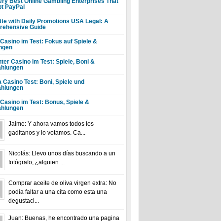
ery Best Online Gambling Enterprises That
t PayPal
tte with Daily Promotions USA Legal: A
ehensive Guide
 Casino im Test: Fokus auf Spiele &
ngen
ter Casino im Test: Spiele, Boni &
hlungen
a Casino Test: Boni, Spiele und
hlungen
 Casino im Test: Bonus, Spiele &
hlungen
Jaime: Y ahora vamos todos los
gaditanos y lo votamos. Ca...
Nicolás: Llevo unos días buscando a un
fotógrafo, ¿alguien ...
Comprar aceite de oliva virgen extra: No
podía faltar a una cita como esta una
degustaci...
Juan: Buenas, he encontrado una pagina