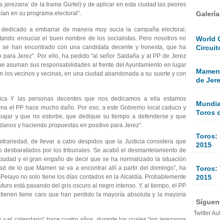
za jerezana’ de la trama Gürtel) y de aplicar en esta ciudad las peores
Galerí
ían en su programa electoral”.
 dedicado a embarrar de manera muy sucia la campaña electoral,
World 
ntando ensuciar el buen nombre de los socialistas. Pero nosotros no
Circuit
o se han encontrado con una candidata decente y honesta, que ha
para Jerez”. Por ello, ha pedido “al señor Saldaña y al PP de Jerez
 asuman sus responsabilidades al frente del Ayuntamiento en lugar
Mamen 
ven los vecinos y vecinas, en una ciudad abandonada a su suerte y con
de Jer
tica Y las personas decentes que nos dedicamos a ella estamos
Mundial
rna el PP hace mucho daño. Por eso, a este Gobierno local caduco y
Toros 
abajar y que no estorbe, que dedique su tiempo a defenderse y que
anos y haciendo propuestas en positivo para Jerez”.
Toros:
itrariedad, de llevar a cabo despidos que la Justicia considera que
2015
endo desbaratados por los tribunales. Se acabó el desmantelamiento de
a ciudad y el gran engaño de decir que se ha normalizado la situación
Toros: 
d de lo que Mamen se va a encontrar allí a partir del domingo”, ha
2015
-Pelayo no solo tiene los días contados en la Alcaldía. Probablemente
uturo está pasando del gris oscuro al negro intenso. Y, al tiempo, el PP
 tienen tiene caro que han perdido la mayoría absoluta y la mayoría
Sígueno
Twitter Au
oj y el calendario” hace cuatro años, durante los cuales “los jerezanos