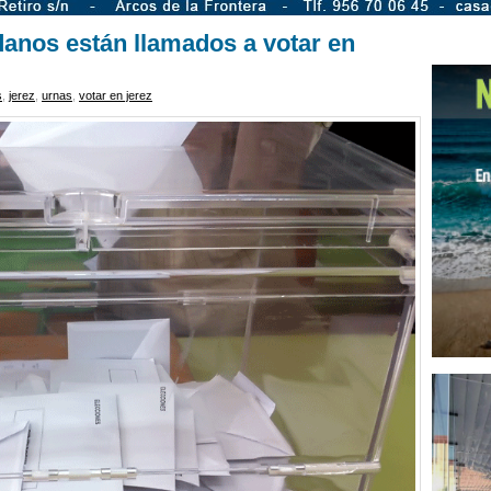
danos están llamados a votar en
s
,
jerez
,
urnas
,
votar en jerez