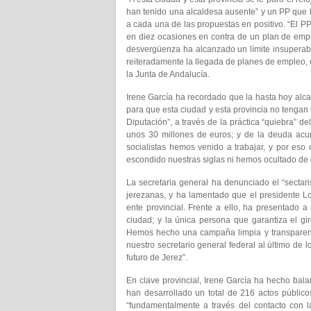
han tenido una alcaldesa ausente” y un PP que ha
a cada una de las propuestas en positivo. “El P
en diez ocasiones en contra de un plan de empl
desvergüenza ha alcanzado un límite insuperab
reiteradamente la llegada de planes de empleo, 
la Junta de Andalucía.
Irene García ha recordado que la hasta hoy alc
para que esta ciudad y esta provincia no tengan
Diputación”, a través de la práctica “quiebra” 
unos 30 millones de euros; y de la deuda acu
socialistas hemos venido a trabajar, y por eso
escondido nuestras siglas ni hemos ocultado de
La secretaria general ha denunciado el “sectar
jerezanas, y ha lamentado que el presidente L
ente provincial. Frente a ello, ha presentad
ciudad; y la única persona que garantiza el gi
Hemos hecho una campaña limpia y transparente
nuestro secretario general federal al último de 
futuro de Jerez”.
En clave provincial, Irene García ha hecho bal
han desarrollado un total de 216 actos público
“fundamentalmente a través del contacto con 