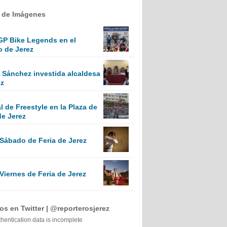
a de Imágenes
GP Bike Legends en el
o de Jerez
Sánchez investida alcaldesa
ez
 de Freestyle en la Plaza de
de Jerez
 Sábado de Feria de Jerez
Viernes de Feria de Jerez
s en Twitter | @reporterosjerez
thentication data is incomplete