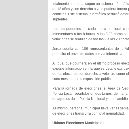
totalmente aleatoria, según un sistema informát
de 18 años y con derecho a voto pudiera formar p
comicios. Este sistema informático permitió dete
suplentes.
Los componentes de cada mesa electoral compr
interventores a las 8 horas. A las 8,30 horas s
votaciones se realizan desde las 9 a las 20 hora
Jerez cuenta con 106 representantes de la Admi
permitirá el envío de datos por vía telemática.
Al igual que ocurriera en el último proceso elect
expone información en la que se detalle exclusiva
de los electores con derecho a voto, así como e
cada mesa para su exposición pública.
Para la jornada de elecciones, el Área de Se
Policía Local repartidos en dos turnos, de mañan
de agentes de la Policía Nacional y en el ámbito r
Asimismo, personal municipal lleva varias sema
de elecciones transcurra con total normalidad.
Últimas Elecciones Municipales