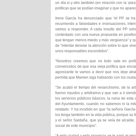
un día sí y otro también (en relación con la ‘pie
políticas que se podían imaginar y que no aparec
Irene García ha denunciado que “el PP se ha
recurriendo a falsedades e insinuaciones, inte
vamos a responder. A cada insulto del PP sol
contestado con una nueva propuesta en positivo 
que tengan menos miedo y más vergüenza” y que
de “intentar desviar la atención sobre lo que vi
unos responsables escondidos”.
“Nosotros creemos que no todo vale en polí
convencidos de que esa vieja política que enca
agonizante le vamos a decir que nos deje atr
permita que Mamen siga hablando con los ciudad
“Se acabó el tiempo del revanchismo, de la arb
fueron injustos y arbitrarios y que van a ir si
los servicios públicos básicos, la ruina de est
del Ayuntamiento, cuando no sabemos ni la mita
relatado. Y ha incidido en que “la señora García
los tenga también en la vida pública, porque su f
y el señor Saldaña, que ya se veía de alcalde,
social de este municipio”.
“A esta ciudad y esta provincia se le paró el rel