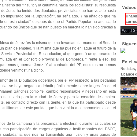
 hecho del “insulto y la calumnia hacia los socialistas” su respuesta
Videos
P de Jerez ha tenido dos diputados provinciales que han votado hasta
Unable
eo impulsado por la Diputación”, ha señalado. Y ha añadido que “la
correc
le en esta ciudad”, después de que el Partido Popular ha anunciado
cuando los únicos que se han puesto en marcha lo han sido gracias a
World GP
1
2
3
4
5
aldesa de Jerez “es la misma que ha levantado la mano en el Senado
Síguen
 un plan de empleo. Y la misma que ha puesto en jaque el futuro de la
del Servicio Provincial de Recaudación, al que generó un quebranto de
mulada en el Consorcio Provincial de Bomberos. “Frente a eso, los
En el 
 queremos gobernar Jerez. Y al contrario del PP, nosotros no hemos
Noticias,
 dónde venimos”, ha dicho.
alcance d
ismo” de la Diputación gobernada por el PP respecto a las pedanías
oaiza se haya negado a debatir públicamente sobre la gestión en el
o a Mamen Sánchez como “el cambio responsable y necesario en esta
ro necesario para la ciudad de Jerez y para la creación de empleo.
, en contacto directo con la gente, en la que ha participado desde
los militantes de este partido, que han venido a comprometerse con el
ance de la campaña y la precampaña electoral, durante las cuales se
s con participación de cargos orgánicos e institucionales del PSOE,
la ciudadanía, que nos ha transmitido una ilusión y unas ganas de