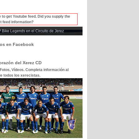
 to get Youtube feed. Did you supply the
t feed information?
 Bike Legends en el Circuito de Jerez
os en Facebook
corazón del Xerez CD
 Fotos, Vídeos. Completa información al
e todos los xerecistas.