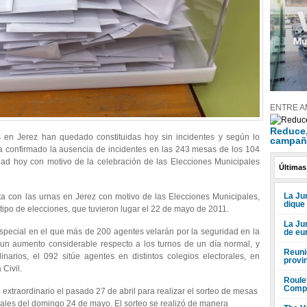
ENTRE A
Reduce, 
as en Jerez han quedado constituidas hoy sin incidentes y según lo
campañ
ha confirmado la ausencia de incidentes en las 243 mesas de los 104
udad hoy con motivo de la celebración de las Elecciones Municipales
Últimas
La Jun
ta con las urnas en Jerez con motivo de las Elecciones Municipales,
dique
tipo de elecciones, que tuvieron lugar el 22 de mayo de 2011.
La Ju
especial en el que más de 200 agentes velarán por la seguridad en la
de eu
 un aumento considerable respecto a los turnos de un día normal, y
Reuni
narios, el 092 sitúe agentes en distintos colegios electorales, en
provi
 Civil.
Roule
Compr
extraordinario el pasado 27 de abril para realizar el sorteo de mesas
pales del domingo 24 de mayo. El sorteo se realizó de manera