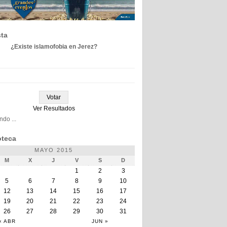
ta
¿Existe islamofobia en Jerez?
Ver Resultados
do ...
teca
MAYO 2015
M
X
J
V
S
D
1
2
3
5
6
7
8
9
10
12
13
14
15
16
17
19
20
21
22
23
24
26
27
28
29
30
31
« ABR
JUN »