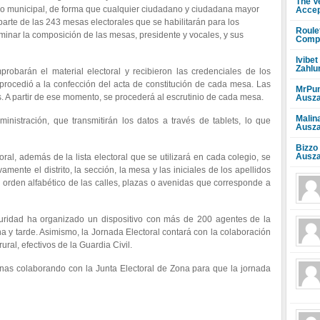
The V
ico municipal, de forma que cualquier ciudadano y ciudadana mayor
Accep
arte de las 243 mesas electorales que se habilitarán para los
Roule
rminar la composición de las mesas, presidente y vocales, y sus
Compr
Ivibet
Zahlu
obarán el material electoral y recibieron las credenciales de los
e procedió a la confección del acta de constitución de cada mesa. Las
MrPun
s. A partir de ese momento, se procederá al escrutinio de cada mesa.
Ausza
Malin
nistración, que transmitirán los datos a través de tablets, lo que
Ausza
Bizzo
Ausza
oral, además de la lista electoral que se utilizará en cada colegio, se
mente el distrito, la sección, la mesa y las iniciales de los apellidos
l orden alfabético de las calles, plazas o avenidas que corresponde a
guridad ha organizado un dispositivo con más de 200 agentes de la
a y tarde. Asimismo, la Jornada Electoral contará con la colaboración
ural, efectivos de la Guardia Civil.
nas colaborando con la Junta Electoral de Zona para que la jornada