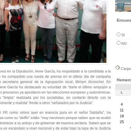
Encues
SI
NO
Cargan
voz en la Diputación, Irene García, ha respaldado a la candidata a la
e ha compartido una rueda de prensa en el último día de campaña
Hemero
a secretaria general de la Agrupación local, Miriam Alconchel. En
rene García ha destacado su voluntad de “darle el último empujón a
s jerezanos ya apostaron en las elecciones europeas y autonómicas.
L
“limpia” realizada por los socialistas, en contacto directo con la
vente y realista” frente a otros “señalados por la Justicia”.
4
11
el PP, como vimos ayer en esencia pura en el señor Saldaña”, ha
18
desa como su “delfín” están “muy nerviosos porque saben que se acabó
25
 deshacer a su antojo y de gobernar de manera sectaria. Saben que se
a un escándalo a nivel nacional y de estar bajo la lupa de la Justicia