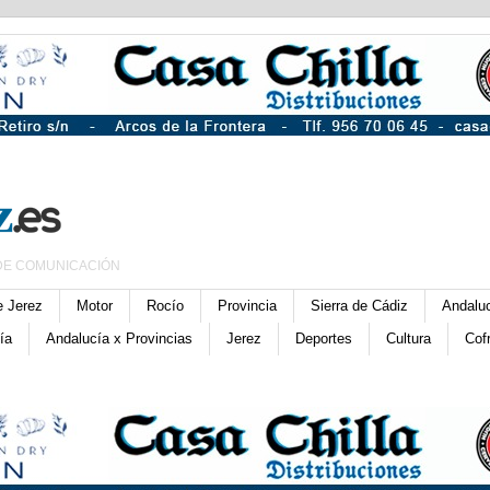
DE COMUNICACIÓN
e Jerez
Motor
Rocío
Provincia
Sierra de Cádiz
Andalu
ía
Andalucía x Provincias
Jerez
Deportes
Cultura
Cof