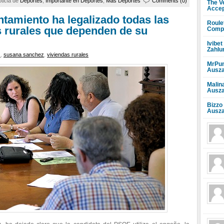
ticia de
Deportes
,
Importante en Deportes
,
Mas Deportes
Comments (0)
The V
Accep
tamiento ha legalizado todas las
Roule
s rurales que dependen de su
Compr
Ivibet
Zahlu
z
,
susana sanchez
,
viviendas rurales
MrPun
Ausza
Malin
Ausza
Bizzo
Ausza