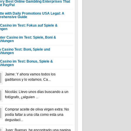
ery Best Online Gambling Enterprises That
t PayPal
tte with Daily Promotions USA Legal: A
ehensive Guide
 Casino im Test: Fokus auf Spiele &
ngen
ter Casino im Test: Spiele, Boni &
hlungen
a Casino Test: Boni, Spiele und
hlungen
 Casino im Test: Bonus, Spiele &
hlungen
Jaime: Y ahora vamos todos los
gaditanos y lo votamos. Ca...
Nicolás: Llevo unos días buscando a un
fotógrafo, ¿alguien ...
Comprar aceite de oliva virgen extra: No
podía faltar a una cita como esta una
degustaci...
Juan: Buenas, he encontrado una pagina