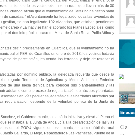
ha dejado claro que la candidata del PSOE utiliza el engaño, la
los sentimientos de los vecinos de la zona rural, que llevan más de 30
iendas, cuando afirma que el Ayuntamiento de Jerez no ha hecho nada
ión de cañadas. “El Ayuntamiento ha legalizado todas las viviendas de
u gestión, se han legalizado 102 viviendas, que estaban pendientes
remelgarejo y La Ina; y se han elaborado los Planes Especiales, como
 por el dominio público, caso de Mesa de Santa Rosa, Polila Añina y
hatez decir, precisamente en Cuartillos, que el Ayuntamiento no ha
nicipal el PERI de Cuartillos en enero de 2013, los vecinos todavía
oyecto de parcelación, les venda los terrenos, y deje de retrasar el
 afectadas por dominio público, la delegada recuerda que desde la
 delegado Territorial de Agricultura y Medio Ambiente, Federico
ción de una mesa técnica para conocer sus planteamientos y las
guir adelante con el proceso de regularización de núcleos y barriadas
do asentados en vías pecuarias, además de las barriadas afectadas por
uya regularización depende de la voluntad política de la Junta de
Encues
nchez, el Gobierno municipal tomó la iniciativa y elevó al Pleno el
ue se instaba a la Junta de Andalucía a la desafectación de las vías
cados en el PGOU vigente en este municipio como hábitats rural
SI
as, Baldío Gallardo, El Mojo, Repastaderos-Las Pachecas, Puente de la