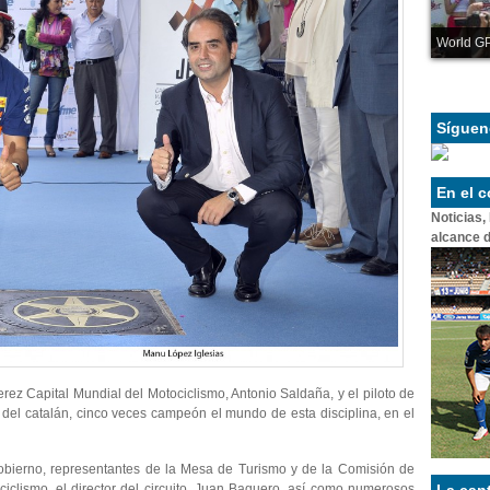
World GP
Síguen
En el 
Noticias,
alcance d
erez Capital Mundial del Motociclismo, Antonio Saldaña, y el piloto de
a del catalán, cinco veces campeón el mundo de esta disciplina, en el
obierno, representantes de la Mesa de Turismo y de la Comisión de
iclismo, el director del circuito, Juan Baquero, así como numerosos