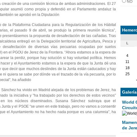
NO
creación de una comisión técnica de ambas administraciones. El 27
pular asumió como propia y defendió en el Parlamento andaluz la
 también se aprobó en la Diputación
so de la Plataforma Ciudadana para la Regularización de los Hábitat
Hemero
ias, el pasado 9 de abril, se produjo la primera reunión técnica”,
 presentásemos la propuesta de desafectación de las cañadas. Tras
lcaldesa entregó en la Delegación territorial de Agricultura, Pesca y
L
 desafectación de diversas vías pecuarias ocupadas por suelos
) en el PGOU de Jerez de la Frontera. “Ahora estamos a la espera de
4
rear la perdiz, porque hay solución si hay voluntad política. Hemos
11
hacer y el Ayuntamiento estamos a la espera de que la Junta dé una
18
y que decir que muchos deslindes de la Junta están caducados y hay
25
ni quiera se sabe por dónde va el trazado de la vía pecuaria, por lo
pecial”, ha añadido
ánchez ha vivido en Madrid alejada de los problemas de Jerez, ha
Galerí
ado la iniciativa y “ha trabajado por los derechos de estos vecinos”
as en los núcleos diseminados. Susana Sánchez subraya que el
World 
a Junta y el PSOE “se unen en este trabajo, pero no vamos a consentir
Circuit
 que el Ayuntamiento no ha hecho nada porque es una calumnia”, ha
Mamen 
de Jer