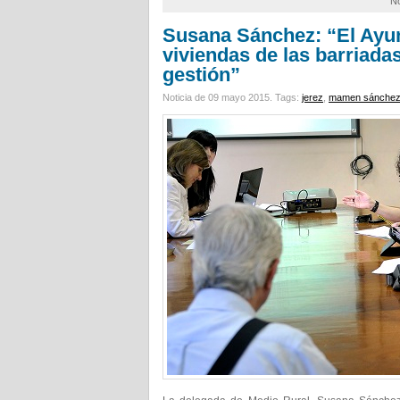
No
Susana Sánchez: “El Ayun
viviendas de las barriada
gestión”
Noticia de 09 mayo 2015.
Tags:
jerez
,
mamen sánche