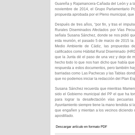
Guareña y Rajamancera-Cañada del León y a la 
noviembre de 2014, el Grupo Parlamentario Po
propuesta aprobada por el Pleno municipal, que
Después de tres años, “por fin, y tras el impul
Rurales Diseminados Afectados por Vías Pecuar
señala Susana Sánchez, donde se nos pidió que
esta reunión, el pasado 5 de marzo de 2015 la a
Medio Ambiente de Cádiz, las propuestas de
calificados como Hábitat Rural Diseminado (HRD
que la Junta dé el paso de una vez y deje de ma
hecho todo lo que nos han dicho que había que 
respuesta a estos documentos, pero también ha
barriadas como Las Pachecas y las Tablas donde 
que no podemos iniciar la redacción del Plan Es
Susana Sánchez recuerda que mientras Mamen S
sido el Gobierno municipal del PP el que ha tom
para lograr la desafectación vías pecuari
Ayuntamiento siempre tiene la mano tendida si l
que engañen y mientan a los vecinos diciendo
apostillado.
Descargar artículo en formato PDF