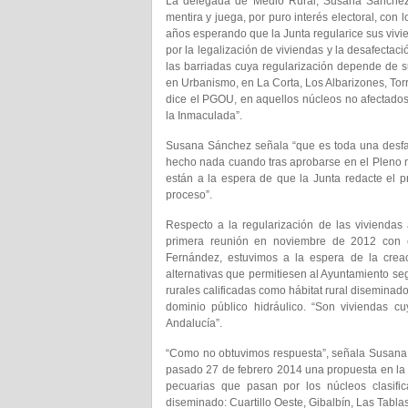
La delegada de Medio Rural, Susana Sánchez, 
mentira y juega, por puro interés electoral, con 
años esperando que la Junta regularice sus viv
por la legalización de viviendas y la desafectac
las barriadas cuya regularización depende de s
en Urbanismo, en La Corta, Los Albarizones, Tor
dice el PGOU, en aquellos núcleos no afectados
la Inmaculada”.
Susana Sánchez señala “que es toda una desfac
hecho nada cuando tras aprobarse en el Pleno mu
están a la espera de que la Junta redacte el pr
proceso”.
Respecto a la regularización de las viviendas
primera reunión en noviembre de 2012 con el
Fernández, estuvimos a la espera de la crea
alternativas que permitiesen al Ayuntamiento se
rurales calificadas como hábitat rural disemina
dominio público hidráulico. “Son viviendas c
Andalucía”.
“Como no obtuvimos respuesta”, señala Susana Sá
pasado 27 de febrero 2014 una propuesta en la q
pecuarias que pasan por los núcleos clasifi
diseminado: Cuartillo Oeste, Gibalbín, Las Tabl