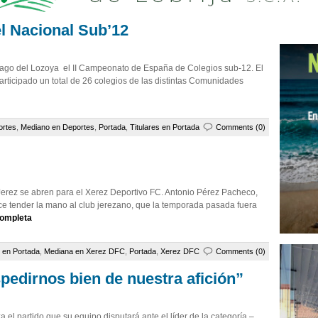
el Nacional Sub’12
trago del Lozoya el II Campeonato de España de Colegios sub-12. El
articipado un total de 26 colegios de las distintas Comunidades
ortes
,
Mediano en Deportes
,
Portada
,
Titulares en Portada
Comments (0)
Jerez se abren para el Xerez Deportivo FC. Antonio Pérez Pacheco,
ece tender la mano al club jerezano, que la temporada pasada fuera
completa
 en Portada
,
Mediana en Xerez DFC
,
Portada
,
Xerez DFC
Comments (0)
dirnos bien de nuestra afición”
el partido que su equipo disputará ante el líder de la categoría –