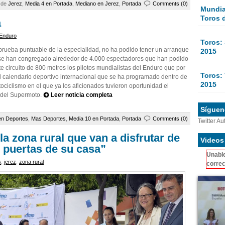
a de
Jerez
,
Media 4 en Portada
,
Mediano en Jerez
,
Portada
Comments (0)
Mundial
Toros 
a
 Enduro
Toros:
ueba puntuable de la especialidad, no ha podido tener un arranque
2015
 se han congregado alrededor de 4.000 espectadores que han podido
e circuito de 800 metros los pilotos mundialistas del Enduro que por
Toros: 
al calendario deportivo internacional que se ha programado dentro de
2015
ociclismo en el que ya los aficionados tuvieron oportunidad el
 del Supermoto.
Leer noticia completa
Sígueno
en Deportes
,
Mas Deportes
,
Media 10 en Portada
,
Portada
Comments (0)
Twitter Au
a zona rural que van a disfrutar de
Videos
 puertas de su casa”
Unable
s
,
jerez
,
zona rural
correc