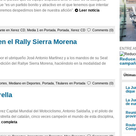
 “es un partido bonito y atractivo en el que tenemos que intentar
ueremos despedirnos bien de nuestra afición”.
Leer noticia
ante en Xerez CD
,
Media 1 en Portada
,
Portada
,
Xerez CD
Comments (0)
en el Rally Sierra Morena
ENTRE A
por el ubriqueño José Antonio Martínez y a los mandos de su Seat
Reduce, 
campañ
dición del Rallye Sierra Morena, haciéndolo en la modalidad de
Últimas
rtes
,
Mediano en Deportes
,
Portada
,
Titulares en Portada
Comments (0)
La Jun
dique
rella
La Ju
de eu
rez Capital Mundial del Motociclismo, Antonio Saldaña, y el piloto de
Reuni
provi
strella del catalán, cinco veces campeón el mundo de esta disciplina,
a completa
Roule
Compr