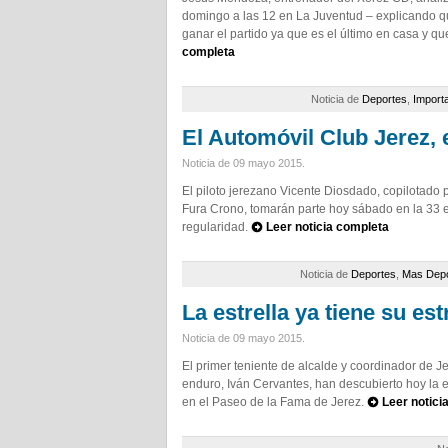
domingo a las 12 en La Juventud – explicando que
ganar el partido ya que es el último en casa y q
completa
Noticia de
Deportes
,
Import
El Automóvil Club Jerez, 
Noticia de 09 mayo 2015.
El piloto jerezano Vicente Diosdado, copilotado 
Fura Crono, tomarán parte hoy sábado en la 33 e
regularidad.
Leer noticia completa
Noticia de
Deportes
,
Mas Depo
La estrella ya tiene su est
Noticia de 09 mayo 2015.
El primer teniente de alcalde y coordinador de Je
enduro, Iván Cervantes, han descubierto hoy la e
en el Paseo de la Fama de Jerez.
Leer notici