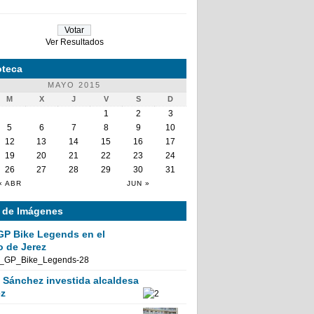
Ver Resultados
teca
MAYO 2015
M
X
J
V
S
D
1
2
3
5
6
7
8
9
10
12
13
14
15
16
17
19
20
21
22
23
24
26
27
28
29
30
31
« ABR
JUN »
a de Imágenes
GP Bike Legends en el
o de Jerez
Sánchez investida alcaldesa
ez