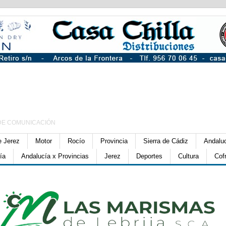
DE COMUNICACIÓN
e Jerez
Motor
Rocío
Provincia
Sierra de Cádiz
Andalu
ía
Andalucía x Provincias
Jerez
Deportes
Cultura
Cof