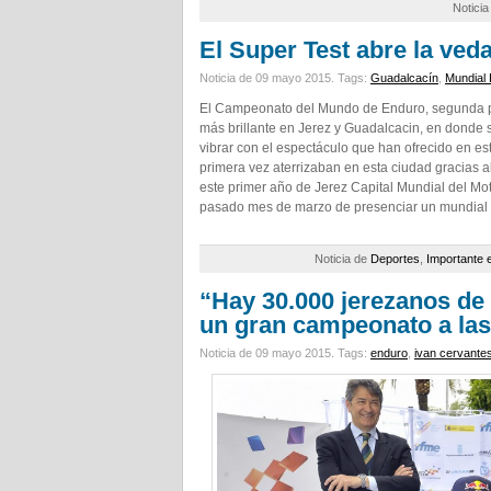
Notici
El Super Test abre la ved
Noticia de 09 mayo 2015.
Tags:
Guadalcacín
,
Mundial
El Campeonato del Mundo de Enduro, segunda pr
más brillante en Jerez y Guadalcacin, en donde
vibrar con el espectáculo que han ofrecido en est
primera vez aterrizaban en esta ciudad gracias 
este primer año de Jerez Capital Mundial del Mot
pasado mes de marzo de presenciar un mundial
Noticia de
Deportes
,
Importante 
“Hay 30.000 jerezanos de l
un gran campeonato a las
Noticia de 09 mayo 2015.
Tags:
enduro
,
ivan cervante