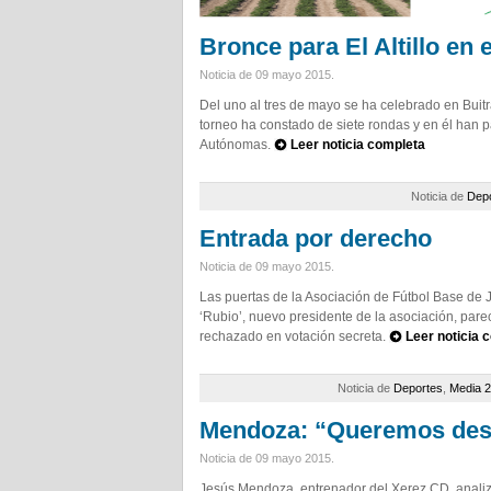
Bronce para El Altillo en 
Noticia de 09 mayo 2015.
Del uno al tres de mayo se ha celebrado en Bui
torneo ha constado de siete rondas y en él han p
Autónomas.
Leer noticia completa
Noticia de
Dep
Entrada por derecho
Noticia de 09 mayo 2015.
Las puertas de la Asociación de Fútbol Base de 
‘Rubio’, nuevo presidente de la asociación, par
rechazado en votación secreta.
Leer noticia 
Noticia de
Deportes
,
Media 2
Mendoza: “Queremos despe
Noticia de 09 mayo 2015.
Jesús Mendoza, entrenador del Xerez CD, analiza 