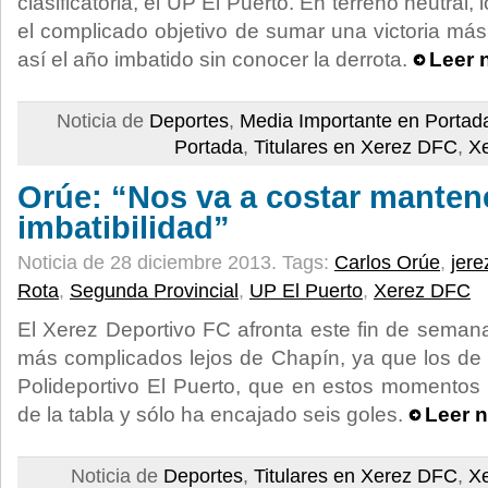
clasificatoria, el UP El Puerto. En terreno neutral,
el complicado objetivo de sumar una victoria más
así el año imbatido sin conocer la derrota.
Leer 
Noticia de
Deportes
,
Media Importante en Portad
Portada
,
Titulares en Xerez DFC
,
X
Orúe: “Nos va a costar mantene
imbatibilidad”
Noticia de 28 diciembre 2013.
Tags:
Carlos Orúe
,
jere
Rota
,
Segunda Provincial
,
UP El Puerto
,
Xerez DFC
El Xerez Deportivo FC afronta este fin de sema
más complicados lejos de Chapín, ya que los de
Polideportivo El Puerto, que en estos momentos
de la tabla y sólo ha encajado seis goles.
Leer n
Noticia de
Deportes
,
Titulares en Xerez DFC
,
X