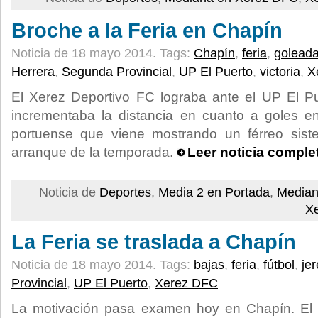
Broche a la Feria en Chapín
Noticia de 18 mayo 2014.
Tags:
Chapín
,
feria
,
golead
Herrera
,
Segunda Provincial
,
UP El Puerto
,
victoria
,
X
El Xerez Deportivo FC lograba ante el UP El Pu
incrementaba la distancia en cuanto a goles 
portuense que viene mostrando un férreo sist
arranque de la temporada.
Leer noticia comple
Noticia de
Deportes
,
Media 2 en Portada
,
Median
X
La Feria se traslada a Chapín
Noticia de 18 mayo 2014.
Tags:
bajas
,
feria
,
fútbol
,
je
Provincial
,
UP El Puerto
,
Xerez DFC
La motivación pasa examen hoy en Chapín. El 