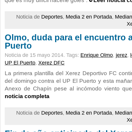
que es muy difícil hacerle goles”.
Leer noticia 
Noticia de
Deportes
,
Media 2 en Portada
,
Median
X
Olmo, duda para el encuentro a
Puerto
Noticia de 15 mayo 2014.
Tags:
Enrique Olmo
,
jerez
,
UP El Puerto
,
Xerez DFC
La primera plantilla del Xerez Deportivo FC cont
del domingo contra el UP El Puerto y esta mañan
Anexo de Chapín pese al incómodo viento que 
noticia completa
Noticia de
Deportes
,
Media 2 en Portada
,
Median
X