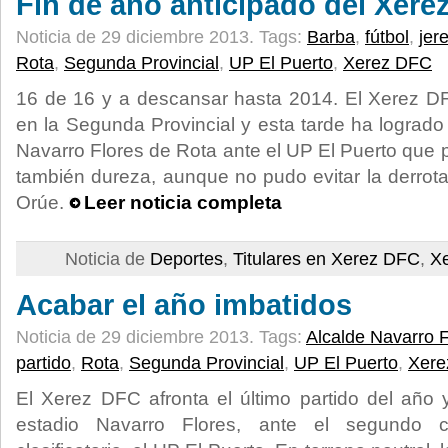
Fin de año anticipado del Xere
Noticia de 29 diciembre 2013.
Tags:
Barba
,
fútbol
,
jer
Rota
,
Segunda Provincial
,
UP El Puerto
,
Xerez DFC
16 de 16 y a descansar hasta 2014. El Xerez D
en la Segunda Provincial y esta tarde ha logrado
Navarro Flores de Rota ante el UP El Puerto que 
también dureza, aunque no pudo evitar la derrota
Orúe.
Leer noticia completa
Noticia de
Deportes
,
Titulares en Xerez DFC
,
X
Acabar el año imbatidos
Noticia de 29 diciembre 2013.
Tags:
Alcalde Navarro F
partido
,
Rota
,
Segunda Provincial
,
UP El Puerto
,
Xere
El Xerez DFC afronta el último partido del año 
estadio Navarro Flores, ante el segundo cl