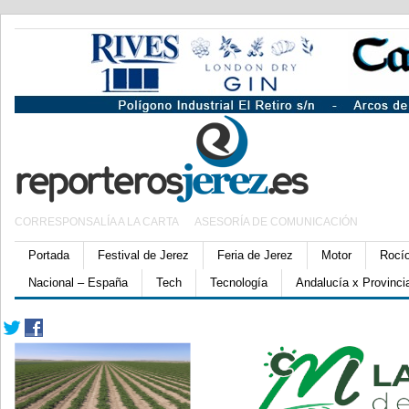
CORRESPONSALÍA A LA CARTA
ASESORÍA DE COMUNICACIÓN
Portada
Festival de Jerez
Feria de Jerez
Motor
Rocí
Nacional – España
Tech
Tecnología
Andalucía x Provinci