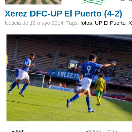
Xerez DFC-UP El Puerto (4-2)
Noticia de 19 mayo 2014.
Tags:
fotos
,
UP El Puerto
,
X
Picture 1 of 17
◄ Back