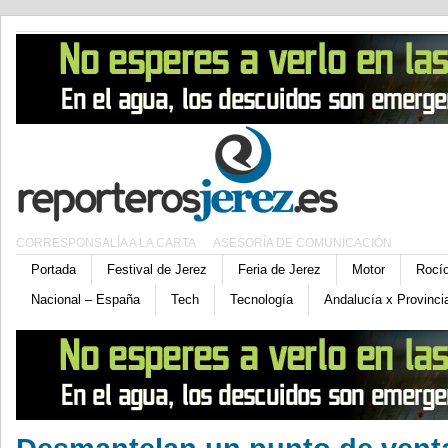
CORRESPONSALÍA A LA CARTA
ASESORÍA DE COMUNICACIÓN
Portada
Festival de Jerez
Feria de Jerez
Motor
Rocí
Nacional – España
Tech
Tecnología
Andalucía x Provinci