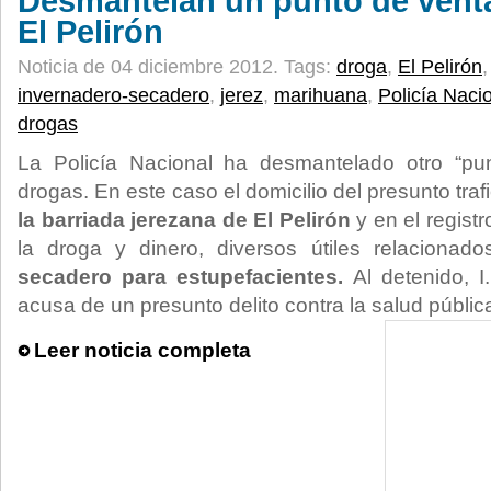
Desmantelan un punto de vent
El Pelirón
Noticia de 04 diciembre 2012.
Tags:
droga
,
El Pelirón
invernadero-secadero
,
jerez
,
marihuana
,
Policía Naci
drogas
La Policía Nacional ha desmantelado otro “pu
drogas. En este caso el domicilio del presunto tra
la barriada jerezana de El Pelirón
y en el regist
la droga y dinero, diversos útiles relaciona
secadero para estupefacientes.
Al detenido, I
acusa de un presunto delito contra la salud públic
Leer noticia completa