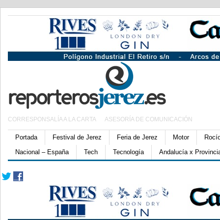
CORRESPONSALÍA A LA CARTA
ASESORÍA DE COMUNICACIÓN
Portada
Festival de Jerez
Feria de Jerez
Motor
Rocí
Nacional – España
Tech
Tecnología
Andalucía x Provinci