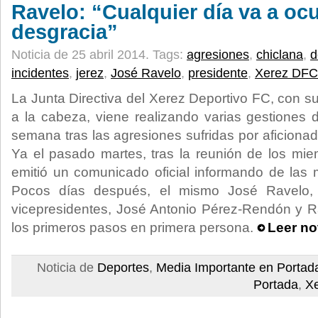
Ravelo: “Cualquier día va a ocu
desgracia”
Noticia de 25 abril 2014.
Tags:
agresiones
,
chiclana
,
d
incidentes
,
jerez
,
José Ravelo
,
presidente
,
Xerez DFC
La Junta Directiva del Xerez Deportivo FC, con s
a la cabeza, viene realizando varias gestiones
semana tras las agresiones sufridas por aficiona
Ya el pasado martes, tras la reunión de los miem
emitió un comunicado oficial informando de las
Pocos días después, el mismo José Ravelo
vicepresidentes, José Antonio Pérez-Rendón y R
los primeros pasos en primera persona.
Leer no
Noticia de
Deportes
,
Media Importante en Portad
Portada
,
X