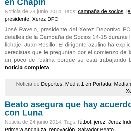
en Chapín
Noticia de 28 junio 2014.
Tags:
campaña de socios
,
je
presidente
,
Xerez DFC
José Ravelo, presidente del Xerez Deportivo FC
detalles de la Campaña de Socios 14-15 durante l
fichaje, Juan Rosillo. El dirigente azulino ha exp
xerecistas que le preguntan por el comienzo de l
un poco de “calma porque se está trabajando b
noticia completa
Noticia de
Deportes
,
Media 1 en Portada
,
Median
X
Beato asegura que hay acuerd
con Luna
Noticia de 24 junio 2014.
Tags:
fútbol
,
jerez
,
Jerez Indu
Primera Andaluza
,
renovación
,
Salvador Beato