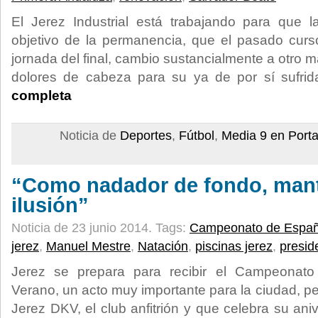
El Jerez Industrial está trabajando para que 
objetivo de la permanencia, que el pasado curs
jornada del final, cambio sustancialmente a otro 
dolores de cabeza para su ya de por sí sufrid
completa
Noticia de
Deportes
,
Fútbol
,
Media 9 en Port
“Como nadador de fondo, mant
ilusión”
Noticia de 23 junio 2014.
Tags:
Campeonato de Españ
jerez
,
Manuel Mestre
,
Natación
,
piscinas jerez
,
presid
Jerez se prepara para recibir el Campeonat
Verano, un acto muy importante para la ciudad, p
Jerez DKV, el club anfitrión y que celebra su ani