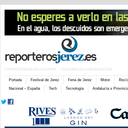
CORRESPONSALÍA A LA CARTA
ASESORÍA DE COMUNICACIÓN
Portada
Festival de Jerez
Feria de Jerez
Motor
Rocí
Nacional – España
Tech
Tecnología
Andalucía x Provinci