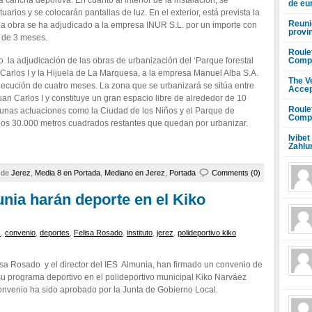
 cancha deportiva. En cuanto al interior de la instalación, se
de eu
arios y se colocarán pantallas de luz. En el exterior, está prevista la
Reuni
 La obra se ha adjudicado a la empresa INUR S.L. por un importe con
provi
n de 3 meses.
Roule
Compr
la adjudicación de las obras de urbanización del ‘Parque forestal
Carlos I y la Hijuela de La Marquesa, a la empresa Manuel Alba S.A.
The V
jecución de cuatro meses. La zona que se urbanizará se sitúa entre
Accep
Juan Carlos I y constituye un gran espacio libre de alrededor de 10
Roule
gunas actuaciones como la Ciudad de los Niños y el Parque de
Compr
n los 30.000 metros cuadrados restantes que quedan por urbanizar.
Ivibet
Zahlu
a de
Jerez
,
Media 8 en Portada
,
Mediano en Jerez
,
Portada
Comments (0)
nia harán deporte en el Kiko
s
,
convenio
,
deportes
,
Felisa Rosado
,
instituto
,
jerez
,
polideportivo kiko
sa Rosado y el director del IES Almunia, han firmado un convenio de
 su programa deportivo en el polideportivo municipal Kiko Narváez
convenio ha sido aprobado por la Junta de Gobierno Local.