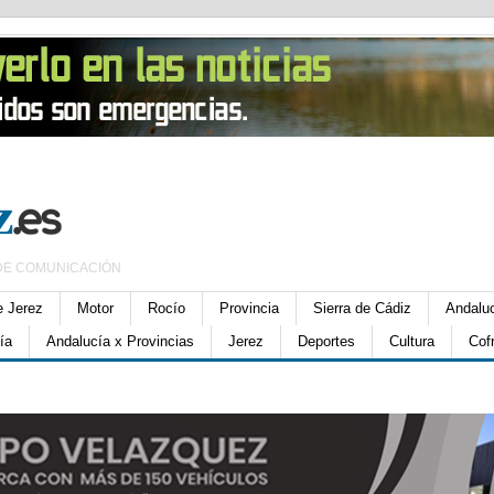
DE COMUNICACIÓN
e Jerez
Motor
Rocío
Provincia
Sierra de Cádiz
Andalu
ía
Andalucía x Provincias
Jerez
Deportes
Cultura
Cof