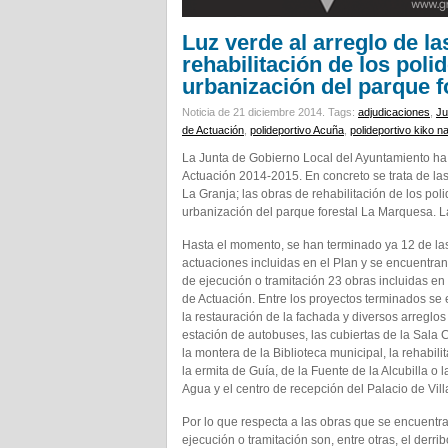
Luz verde al arreglo de la
rehabilitación de los pol
urbanización del parque 
Noticia de 21 diciembre 2014.
Tags:
adjudicaciones
,
Ju
de Actuación
,
polideportivo Acuña
,
polideportivo kiko n
La Junta de Gobierno Local del Ayuntamiento ha 
Actuación 2014-2015. En concreto se trata de las
La Granja; las obras de rehabilitación de los p
urbanización del parque forestal La Marquesa. 
Hasta el momento, se han terminado ya 12 de la
actuaciones incluidas en el Plan y se encuentran
de ejecución o tramitación 23 obras incluidas en 
de Actuación. Entre los proyectos terminados se
la restauración de la fachada y diversos arreglos
estación de autobuses, las cubiertas de la Sala
la montera de la Biblioteca municipal, la rehabili
la ermita de Guía, de la Fuente de la Alcubilla o l
Agua y el centro de recepción del Palacio de Vill
Por lo que respecta a las obras que se encuentr
ejecución o tramitación son, entre otras, el derri