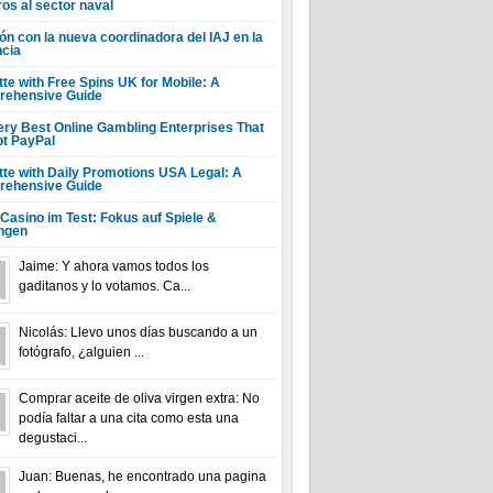
ros al sector naval
ón con la nueva coordinadora del IAJ en la
ncia
tte with Free Spins UK for Mobile: A
ehensive Guide
ery Best Online Gambling Enterprises That
t PayPal
tte with Daily Promotions USA Legal: A
ehensive Guide
 Casino im Test: Fokus auf Spiele &
ngen
Jaime: Y ahora vamos todos los
gaditanos y lo votamos. Ca...
Nicolás: Llevo unos días buscando a un
fotógrafo, ¿alguien ...
Comprar aceite de oliva virgen extra: No
podía faltar a una cita como esta una
degustaci...
Juan: Buenas, he encontrado una pagina