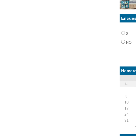
Encues
SI
NO
Hemero
L
3
10
17
24
31