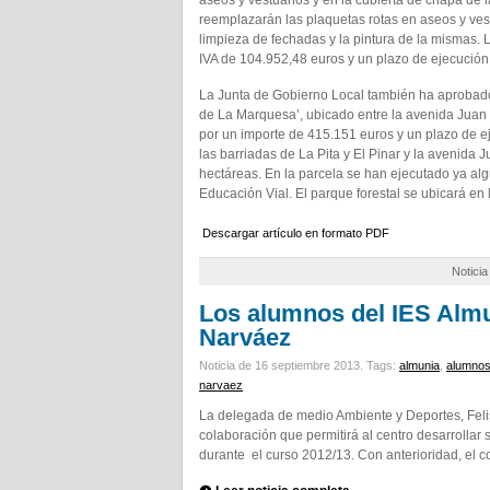
aseos y vestuarios y en la cubierta de chapa de la
reemplazarán las plaquetas rotas en aseos y vestu
limpieza de fechadas y la pintura de la mismas.
IVA de 104.952,48 euros y un plazo de ejecució
La Junta de Gobierno Local también ha aprobado 
de La Marquesa’, ubicado entre la avenida Juan 
por un importe de 415.151 euros y un plazo de e
las barriadas de La Pita y El Pinar y la avenida 
hectáreas. En la parcela se han ejecutado ya al
Educación Vial. El parque forestal se ubicará e
Descargar artículo en formato PDF
Notici
Los alumnos del IES Almu
Narváez
Noticia de 16 septiembre 2013.
Tags:
almunia
,
alumno
narvaez
La delegada de medio Ambiente y Deportes, Feli
colaboración que permitirá al centro desarrollar
durante el curso 2012/13. Con anterioridad, el 