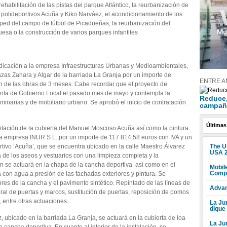
ehabilitación de las pistas del parque Atlántico, la reurbanización de
os polideportivos Acuña y Kiko Narváez, el acondicionamiento de los
sped del campo de fútbol de Picadueñas, la reurbanización del
uesa o la construcción de varios parques infantiles
dicación a la empresa Infraestructuras Urbanas y Medioambientales,
azas Zahara y Algar de la barriada La Granja por un importe de
ENTRE A
n de las obras de 3 meses. Cabe recordar que el proyecto de
unta de Gobierno Local el pasado mes de mayo y contempla la
Reduce, 
minarias y de mobiliario urbano. Se aprobó el inicio de contratación
campañ
Últimas
ilitación de la cubierta del Manuel Moscoso Acuña así como la pintura
a la empresa INUR S.L. por un importe de 117.814,58 euros con IVA y un
The U
tivo ‘Acuña’, que se encuentra ubicado en la calle Maestro Álvarez
USA 
a de los aseos y vestuarios con una limpieza completa y la
 se actuará en la chapa de la cancha deportiva así como en el
Mobile
Compr
eza con agua a presión de las fachadas exteriores y pintura. Se
ores de la cancha y el pavimento sintético. Repintado de las líneas de
Advan
ral de puertas y marcos, sustitución de puertas, reposición de pomos
, entre otras actuaciones.
La Jun
dique
, ubicado en la barriada La Granja, se actuará en la cubierta de loa
La Ju