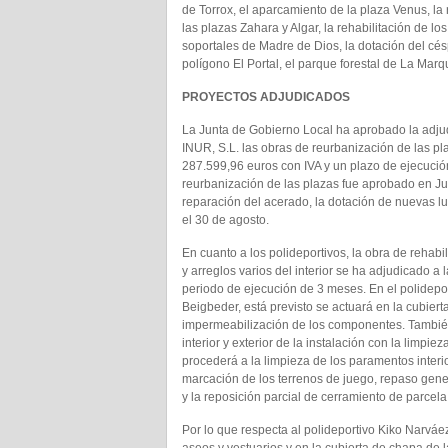
de Torrox, el aparcamiento de la plaza Venus, la r
las plazas Zahara y Algar, la rehabilitación de l
soportales de Madre de Dios, la dotación del cé
polígono El Portal, el parque forestal de La Marq
PROYECTOS ADJUDICADOS
La Junta de Gobierno Local ha aprobado la adju
INUR, S.L. las obras de reurbanización de las pl
287.599,96 euros con IVA y un plazo de ejecució
reurbanización de las plazas fue aprobado en J
reparación del acerado, la dotación de nuevas lu
el 30 de agosto.
En cuanto a los polideportivos, la obra de rehab
y arreglos varios del interior se ha adjudicado 
periodo de ejecución de 3 meses. En el polidepor
Beigbeder, está previsto se actuará en la cubiert
impermeabilización de los componentes. También
interior y exterior de la instalación con la limpi
procederá a la limpieza de los paramentos interi
marcación de los terrenos de juego, repaso gene
y la reposición parcial de cerramiento de parcela
Por lo que respecta al polideportivo Kiko Narváez