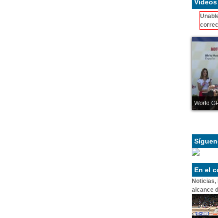
Videos
Unable
correc
World GP
Síguen
En el 
Noticias,
alcance d