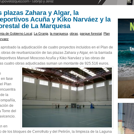
s plazas Zahara y Algar, la
ideportivos Acuña y Kiko Narváez y la
forestal de La Marquesa
nta de Gobierno Local
,
La Granja
,
la marquesa
,
obras
,
parque forestal
,
Plan
arvaez
aprobado la adjudicación de cuatro proyectos incluidos en el Plan de
 obras de reurbanización de las plazas Zahara y Algar, en la barriada
olideportivos Manuel Moscoso Acuña y Kiko Narváez y las obras de
Las cuatro obras adjudicadas suman un montante de 925.516 euros.
s
 en fase
el Plan
 encuentra
 de la
 Compañía,
tación de
a Torre del
avicencio.
an en
bo de los bloques de Cerrofruto y del Pelirón, la limpieza de la Laguna