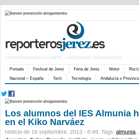
CORRESPONSALÍA A LA CARTA
ASESORÍA DE COMUNICACIÓN
Portada
Festival de Jerez
Feria de Jerez
Motor
Rocí
Nacional – España
Tech
Tecnología
Andalucía x Provinci
Los alumnos del IES Almunia h
en el Kiko Narváez
Noticia de 16 septiembre, 2013 - 8:49.
Tags:
almunia
,