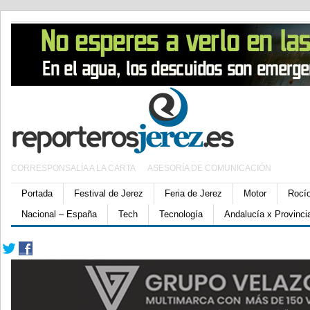
CORRESPONSALÍA A LA CARTA
ASESORÍA DE COMUNICACIÓN
Portada
Festival de Jerez
Feria de Jerez
Motor
Rocí
Nacional – España
Tech
Tecnología
Andalucía x Provinci