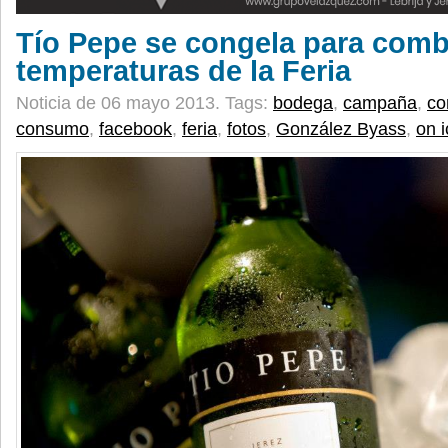
Tío Pepe se congela para comba
temperaturas de la Feria
Noticia de 06 mayo 2013.
Tags:
bodega
,
campaña
,
co
consumo
,
facebook
,
feria
,
fotos
,
González Byass
,
on i