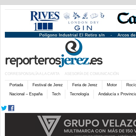
CORRESPONSALÍA A LA CARTA
ASESORÍA DE COMUNICACIÓN
Portada
Festival de Jerez
Feria de Jerez
Motor
Rocí
Nacional – España
Tech
Tecnología
Andalucía x Provinci