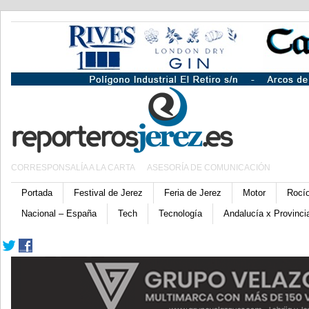
CORRESPONSALÍA A LA CARTA
ASESORÍA DE COMUNICACIÓN
Portada
Festival de Jerez
Feria de Jerez
Motor
Rocí
Nacional – España
Tech
Tecnología
Andalucía x Provinci