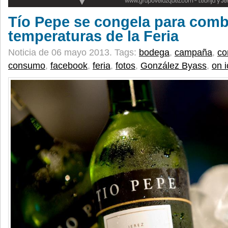
Tío Pepe se congela para comba
temperaturas de la Feria
Noticia de 06 mayo 2013.
Tags:
bodega
,
campaña
,
co
consumo
,
facebook
,
feria
,
fotos
,
González Byass
,
on i