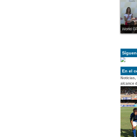
World GP
Síguen
En el 
Noticias,
alcance d