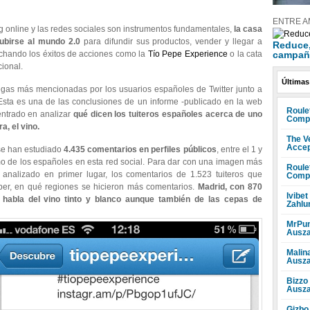
ENTRE A
g online y las redes sociales son instrumentos fundamentales,
la casa
subirse al mundo 2.0
para difundir sus productos, vender y llegar a
Reduce, 
campañ
chando los éxitos de acciones como la
Tío Pepe Experience
o la cata
cional.
Últimas
gas más mencionadas por los usuarios españoles de Twitter junto a
Esta es una de las conclusiones de un informe -publicado en la web
Roule
entrado en analizar
qué dicen los tuiteros españoles acerca de uno
Compr
a, el vino.
The V
Accep
 se han estudiado
4.435 comentarios en perfiles públicos
, entre el 1 y
mo de los españoles en esta red social. Para dar con una imagen más
Roule
analizado en primer lugar, los comentarios de 1.523 tuiteros que
Compr
ber, en qué regiones se hicieron más comentarios.
Madrid, con 870
Ivibet
habla del vino tinto y blanco aunque también de las cepas de
Zahlu
MrPun
Ausza
Malin
Ausza
Bizzo
Ausza
Gizbo