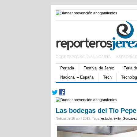
CORRESPONSALÍA A LA CARTA
ASESORÍA 
Portada
Festival de Jerez
Feria d
Nacional – España
Tech
Tecnolog
Las bodegas del Tío Pepe 
Noticia de 16 abril 2013.
Tags:
estudio
,
éxito
,
González