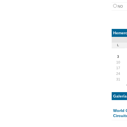
NO
Hemero
L
3
10
17
24
31
Galerí
World 
Circuit