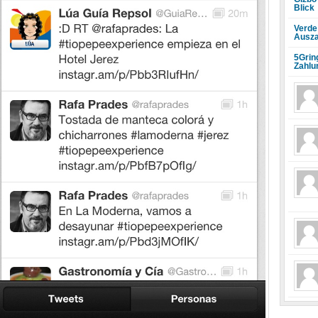
Blick
Verde
Ausza
5Grin
Zahlu