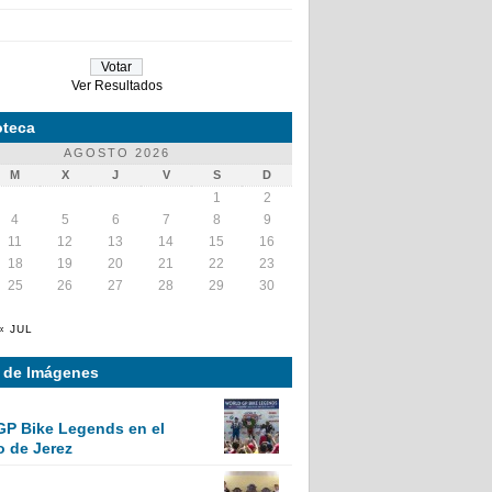
Ver Resultados
teca
AGOSTO 2026
M
X
J
V
S
D
1
2
4
5
6
7
8
9
11
12
13
14
15
16
18
19
20
21
22
23
25
26
27
28
29
30
« JUL
a de Imágenes
GP Bike Legends en el
o de Jerez