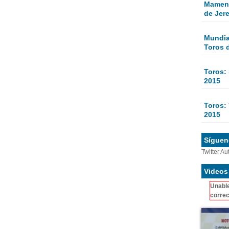
Mamen 
de Jer
Mundial
Toros 
Toros:
2015
Toros: 
2015
Sígueno
Twitter Au
Videos
Unable
correc