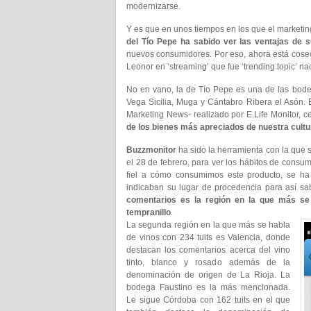
modernizarse.
Y es que en unos tiempos en los que el marketin
del Tío Pepe ha sabido ver las ventajas de 
nuevos consumidores. Por eso, ahora está cose
Leonor en ‘streaming’ que fue ‘trending topic’ na
No en vano, la de Tío Pepe es una de las bode
Vega Sicilia, Muga y Cántabro Ribera el Asón. 
Marketing News- realizado por E.Life Monitor, c
de los bienes más apreciados de nuestra cultur
Buzzmonitor
ha sido la herramienta con la que
el 28 de febrero, para ver los hábitos de consu
fiel a cómo consumimos este producto, se ha 
indicaban su lugar de procedencia para así sa
comentarios es la región en la que más se 
tempranillo
.
La segunda región en la que más se habla
de vinos con 234 tuits es Valencia, donde
destacan los comentarios acerca del vino
tinto, blanco y rosado además de la
denominación de origen de La Rioja. La
bodega Faustino es la más mencionada.
Le sigue Córdoba con 162 tuits en el que