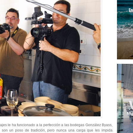
ajes le ha funcionado a la perfección a las bodegas González Byass,
 son un poso de tradición, pero nunca una carga que les impida