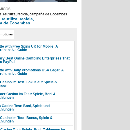
MIGOS
reutiliza, recicla,
a de Ecoembes
 noticias
tte with Free Spins UK for Mobile: A
ehensive Guide
ery Best Online Gambling Enterprises That
t PayPal
tte with Daily Promotions USA Legal: A
ehensive Guide
 Casino im Test: Fokus auf Spiele &
ngen
ter Casino im Test: Spiele, Boni &
hlungen
a Casino Test: Boni, Spiele und
hlungen
 Casino im Test: Bonus, Spiele &
hlungen
 Casino Test: Spiele, Boni, Zahlungen im