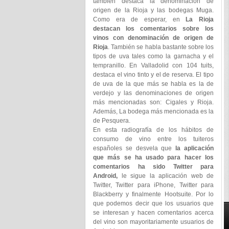
también destaca la denominación de
origen de la Rioja y las bodegas Muga.
Como era de esperar, en
La Rioja
destacan los comentarios sobre los
vinos con denominación de origen de
Rioja
. También se habla bastante sobre los
tipos de uva tales como la garnacha y el
tempranillo. En Valladolid con 104 tuits,
destaca el vino tinto y el de reserva. El tipo
de uva de la que más se habla es la de
verdejo y las denominaciones de origen
más mencionadas son: Cigales y Rioja.
Además, La bodega más mencionada es la
de Pesquera.
En esta radiografía de los hábitos de
consumo de vino entre los tuiteros
españoles se desvela que
la aplicación
que más se ha usado para hacer los
comentarios ha sido Twitter para
Android,
le sigue la aplicación web de
Twitter, Twitter para iPhone, Twitter para
Blackberry y finalmente Hootsuite. Por lo
que podemos decir que los usuarios que
se interesan y hacen comentarios acerca
del vino son mayoritariamente usuarios de