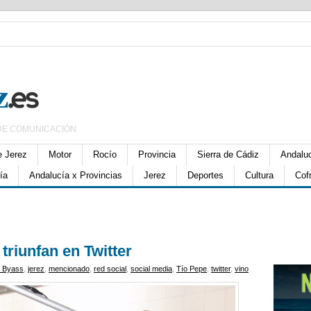
DE COMUNICACIÓN
e Jerez
Motor
Rocío
Provincia
Sierra de Cádiz
Andalu
ía
Andalucía x Provincias
Jerez
Deportes
Cultura
Cof
triunfan en Twitter
 Byass
,
jerez
,
mencionado
,
red social
,
social media
,
Tío Pepe
,
twitter
,
vino