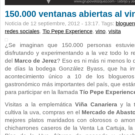
150.000 ventanas abiertas al vi
Noticia de 12 septiembre, 2012 - 13:17.
Tags:
bloguer
redes sociales
,
Tio Pepe Experience
,
vino
,
visita
¿Se imaginan que 150.000 personas estuvier
disfrutando y experimentando a la vez todo lo r
del
Marco de Jerez
? Eso es ni más ni menos lo 
de días la bodega González Byass, que ha inv
acontecimiento único a 10 de los blogueros
gastronómico más importantes del país, que están
para participar en la llamada
Tío Pepe Experienc
Visitas a la emplemática
Viña Canariera
y la t
cultiva la uva, compras en el
Mercado de Abast
mejores platos maridados con olorosos o amon
chicharrones caseros de la Venta La Cartuja, la 