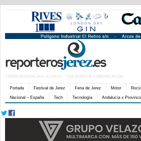
CORRESPONSALÍA A LA CARTA
ASESORÍA DE COMUNICACIÓN
Portada
Festival de Jerez
Feria de Jerez
Motor
Rocí
Nacional – España
Tech
Tecnología
Andalucía x Provinci