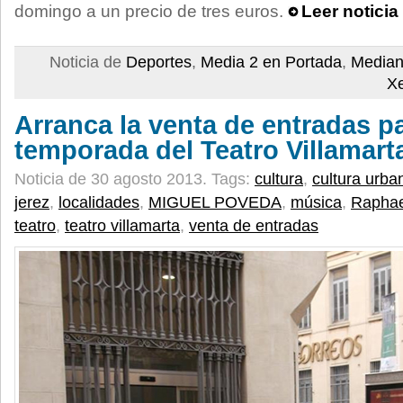
domingo a un precio de tres euros.
Leer notici
Noticia de
Deportes
,
Media 2 en Portada
,
Median
X
Arranca la venta de entradas p
temporada del Teatro Villamart
Noticia de 30 agosto 2013.
Tags:
cultura
,
cultura urba
jerez
,
localidades
,
MIGUEL POVEDA
,
música
,
Raphae
teatro
,
teatro villamarta
,
venta de entradas