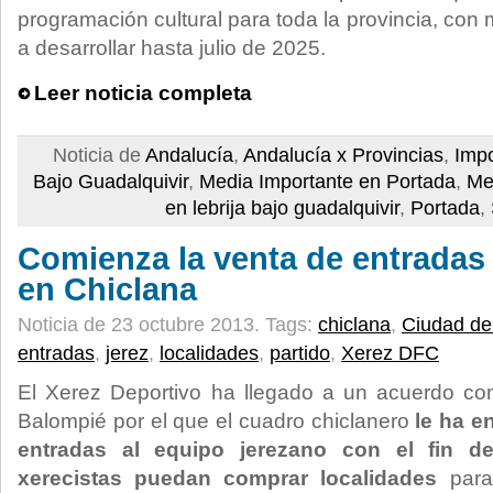
programación cultural para toda la provincia, con
a desarrollar hasta julio de 2025.
Leer noticia completa
Noticia de
Andalucía
,
Andalucía x Provincias
,
Impo
Bajo Guadalquivir
,
Media Importante en Portada
,
Me
en lebrija bajo guadalquivir
,
Portada
,
Comienza la venta de entradas 
en Chiclana
Noticia de 23 octubre 2013.
Tags:
chiclana
,
Ciudad de
entradas
,
jerez
,
localidades
,
partido
,
Xerez DFC
El Xerez Deportivo ha llegado a un acuerdo co
Balompié por el que el cuadro chiclanero
le ha e
entradas al equipo jerezano con el fin d
xerecistas puedan comprar localidades
para 