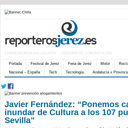
CORRESPONSALÍA A LA CARTA
ASESORÍA DE COMUNICACIÓN
Portada
Festival de Jerez
Feria de Jerez
Motor
Rocí
Nacional – España
Tech
Tecnología
Andalucía x Provinci
Javier Fernández: “Ponemos c
inundar de Cultura a los 107 p
Sevilla”