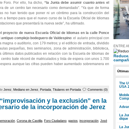
e Foro. Por ello, ha dicho,
“la Junta debe asumir cuanto antes el
ra de un centro tan necesario como demandado”. “Ya que de forma
nas no han tenido que poner ni un céntimo para la construcción del
n a tiempo para que el nuevo curso de la Escuela Oficial de Idiomas
staciones que presentará la nueva sede”, ha ultimado.
el proyecto de nueva Escuela Oficial de Idiomas en la calle Ponce
l antiguo complejo bodeguero de Valdespino
: el aulario principal con
 magna o auditorio, con 179 metros; y el edificio de entrada, dividido
ENTRE A
ulas pequeñas, tres seminarios, zona de administración, biblioteca,
los últimos datos publicados en relación con la Escuela de Idiomas de
Reduce, 
 centro bate récord de matriculados y lista de espera con unos 1.700
campañ
 de espera aunque las cifras pueden haber aumentado sobremanera en
Últimas
The U
USA 
 de
Jerez
,
Mediano en Jerez
,
Portada
,
Titulares en Portada
Comments (0)
Mobile
Compr
 “improvisación y la exclusión” en la
ersario de la incorporación de Jerez
Advan
La Jun
dique
emoración
,
Corona de Castilla
,
Foro Ciudadano
,
gastos
,
incorporación
,
José
La Ju