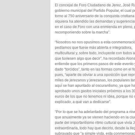
El concejal de Foro Ciudadano de Jerez, José R
gobierno municipal del Partido Popular, el cual 
torno al 750 aniversario de la conquista cristian
siquiera ha atendido las demandas y sugerencias
en el caso de Foro con una enmienda en pleno, 
recomponiendo sobre la marcha”.
“Nosotros no nos opusimos a esta conmemoració
pedíamos que fuese más abierta e integradora,
multicultural y, sobre todo, incluyente con todos 
que tuviesen algo que decir”, ha recordado Alon
entiende que los primeros pasos de este evento
dado “torcidos”, tanto en las formas como en el f
pues, “aparte de obviar a una oposición que rep
miles de jerezanos y jerezanas, los populares t
aquí se han apuntado al oscurantismo, ya que h
aprobado unos gastos iniciales próximos a los 3
euros de los que no tenemos ni idea, porque no 
explicado, a qué van a dedicarse”.
“Por lo que se ha adelantado del programa a niv
que anualmente ya se vienen haciendo en la ci
parte del importantísimo ritmo cultural que viv
extraordinaria, todo hay que decirlo, desde la ll
subrayado que “a simple vista, esta conmemoraci