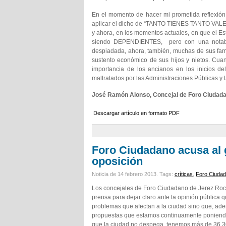
En el momento de hacer mi prometida reflexión 
aplicar el dicho de “TANTO TIENES TANTO VALE
y ahora, en los momentos actuales, en que el E
siendo DEPENDIENTES, pero con una notable 
despiadada, ahora, también, muchas de sus fam
sustento económico de sus hijos y nietos. Cuand
importancia de los ancianos en los inicios d
maltratados por las Administraciones Públicas y l
José Ramón Alonso, Concejal de Foro Ciudada
Descargar artículo en formato PDF
Foro Ciudadano acusa al g
oposición
Noticia de 14 febrero 2013.
Tags:
críticas
,
Foro Ciuda
Los concejales de Foro Ciudadano de Jerez Ro
prensa para dejar claro ante la opinión pública 
problemas que afectan a la ciudad sino que, ade
propuestas que estamos continuamente poniendo
que la ciudad no despega, tenemos más de 36.30