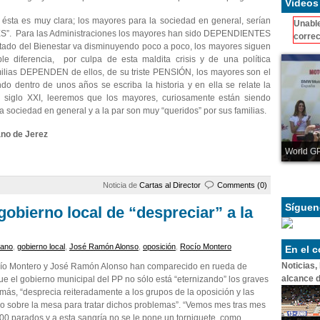
Videos
ésta es muy clara; los mayores para la sociedad en general, serían
Unable
S”. Para las Administraciones los mayores han sido DEPENDIENTES
correc
stado del Bienestar va disminuyendo poco a poco, los mayores siguen
diferencia, por culpa de esta maldita crisis y de una política
ilias DEPENDEN de ellos, de su triste PENSIÓN, los mayores son el
o dentro de unos años se escriba la historia y en ella se relate la
el siglo XXI, leeremos que los mayores, curiosamente están siendo
a sociedad en general y a la par son muy “queridos” por sus familias.
no de Jerez
World GP
Noticia de
Cartas al Director
Comments (0)
Síguen
obierno local de “despreciar” a la
dano
,
gobierno local
,
José Ramón Alonso
,
oposición
,
Rocío Montero
En el 
Noticias,
cío Montero y José Ramón Alonso han comparecido en rueda de
alcance d
que el gobierno municipal del PP no sólo está “eternizando” los graves
más, “desprecia reiteradamente a los grupos de la oposición y las
 sobre la mesa para tratar dichos problemas”. “Vemos mes tras mes
0 parados y a esta sangría no se le pone un torniquete, como