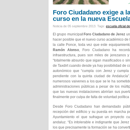
Foro Ciudadano exige a la
curso en la nueva Escuela
Noticia de 05 septiembre 2013.
Tags:
escuela oficial d
El grupo municipa
l Foro Ciudadano de Jerez
ur
hacer posible que el nuevo curso académico de l
la calle Ponce, toda vez que este equipamiento
Ramón Alonso
, Foro Ciudadano ha recorda
infraestructura, pues son miles de jerezanos
“totalmente absurdo que sigan masificados o sin 
de Taxdirt cuando desde ya hay posibilidad de co
autonómico que “cumpla con Jerez y cumpla
pendiente con la quinta ciudad de Andalucía”
numerosos vaivenes a los que se le ha sometido 
administraciones públicas a pesar de los múl
que las nuevas instalaciones abrirían sus puer
finalmente por culpa de falta de voluntad políti
Desde Foro Ciudadano han demandado públic
recepción del edificio y su puesta en marcha p
Ayuntamiento el que sufrague un proyecto c
andaluz. “Es intolerable e indignante que Jerez
los que precisamente la formación se ha convertid