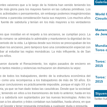
Galerí
entes vaivenes que a lo largo de la historia han venido teniendo los
 más gloria para los mayores fueron en las culturas primitivas. Los
 sus actividades o pensamientos, sin embargo podemos imaginárnoslas
World 
a misma o parecida consideración hacia sus mayores. Los muchos años
Circuit
fuente de sabiduría y tenían en los más mayores a los verdaderos
Mamen 
de Jer
es que insistían en el respeto a los ancianos, se cumplían poco. La
do romano se admiraba lo admirable y mantuvieron la dignidad de los
n periodo de la vida. La Iglesia desde sus inicios se preocupaban de los
Mundial
aban los ancianos, pero tampoco tuvo una consideración especial con
Toros 
ar al estudiar las reglas monásticas. La más influyente, la de San
los niños.
Toros:
fueron durante el Renacimiento, los siglos pasados de encierro en
2015
 tantos miedos y violencias rechazaron sin disimulos la vejez.
o de todos los trabajadores, dentro de la estructura económica del
Toros: 
ace como una recompensa a los trabajadores de más de 50 años. En
2015
acar conclusiones es prácticamente imposible, porque el siglo XX y lo
ria, ya que se han dado todas las casuísticas. Desde que la sociedad
Sígueno
 teniendo en ellos a los transmisores de todo lo anterior, hasta en los
 a sabiduría son suplantados por las nuevas tecnologías. Antes los
Twitter Au
an a los abuelos y éstos contaban sus batallitas, hasta ahora; en que
 el Google y tener respuesta inmediata a cualquier duda o pregunta.