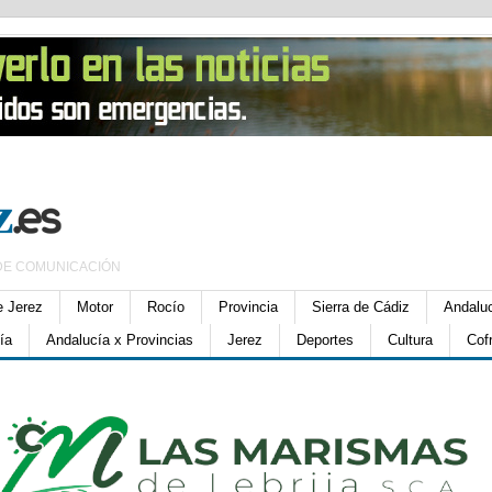
DE COMUNICACIÓN
e Jerez
Motor
Rocío
Provincia
Sierra de Cádiz
Andalu
ía
Andalucía x Provincias
Jerez
Deportes
Cultura
Cof