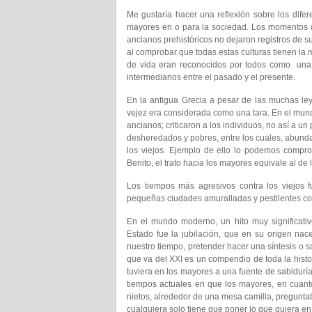
Me gustaría hacer una reflexión sobre los difer
mayores en o para la sociedad. Los momentos de
ancianos prehistóricos no dejaron registros de
al comprobar que todas estas culturas tienen l
de vida eran reconocidos por todos como una 
intermediarios entre el pasado y el presente.
En la antigua Grecia a pesar de las muchas ley
vejez era considerada como una tara. En el mun
ancianos; criticaron a los individuos, no así a u
desheredados y pobres, entre los cuales, abund
los viejos. Ejemplo de ello lo podemos comprob
Benito, el trato hacia los mayores equivale al de 
Los tiempos más agresivos contra los viejos 
pequeñas ciudades amuralladas y pestilentes con
En el mundo moderno, un hito muy significativ
Estado fue la jubilación, que en su origen n
nuestro tiempo, pretender hacer una síntesis o s
que va del XXI es un compendio de toda la histo
tuviera en los mayores a una fuente de sabiduría;
tiempos actuales en que los mayores, en cuanto
nietos, alrededor de una mesa camilla, preguntab
cualquiera solo tiene que poner lo que quiera en