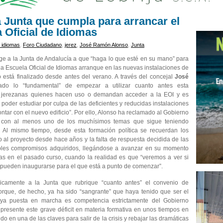
 Junta que cumpla para arrancar el
 Oficial de Idiomas
e idiomas
,
Foro Ciudadano
,
jerez
,
José Ramón Alonso
,
Junta
ge a la Junta de Andalucía a que “haga lo que esté en su mano” para
a Escuela Oficial de Idiomas arranque en las nuevas instalaciones de
 está finalizado desde antes del verano. A través del concejal
José
do lo “fundamental” de empezar a utilizar cuanto antes esta
 y jerezanas quienes hacen uso o demandan acceder a la EOI y es
poder estudiar por culpa de las deficientes y reducidas instalaciones
ntar con el nuevo edificio”. Por ello, Alonso ha reclamado al Gobierno
 con al menos uno de los muchísimos temas que sigue teniendo
. Al mismo tiempo, desde esta formación política se recuerdan los
al proyecto desde hace años y la falta de respuesta decidida de las
tiples compromisos adquiridos, llegándose a avanzar en su momento
tas en el pasado curso, cuando la realidad es que “veremos a ver si
ca pueden inaugurarse para el que está a punto de comenzar”.
amente a la Junta que rubrique “cuanto antes” el convenio de
orque, de hecho, ya ha sido “sangrante” que haya tenido que ser el
uya puesta en marcha es competencia estrictamente del Gobierno
 presente este grave déficit en materia formativa en unos tiempos en
o en una de las claves para salir de la crisis y rebajar las dramáticas