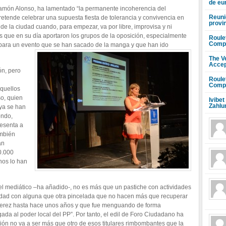
de eu
amón Alonso, ha lamentado “la permanente incoherencia del
Reuni
pretende celebrar una supuesta fiesta de tolerancia y convivencia en
provi
a de la ciudad cuando, para empezar, va por libre, improvisa y ni
 que en su día aportaron los grupos de la oposición, especialmente
Roule
Compr
para un evento que se han sacado de la manga y que han ido
The V
Accep
n, pero
Roule
Compr
aquellos
so, quien
Ivibet
Zahlu
 ya se han
ondo,
resenta a
ambién
an
0.000
nos lo han
el mediático –ha añadido-, no es más que un pastiche con actividades
udad con alguna que otra pincelada que no hacen más que recuperar
ía Jerez hasta hace unos años y que fue menguando de forma
egada al poder local del PP”. Por tanto, el edil de Foro Ciudadano ha
ón no va a ser más que otro de esos titulares rimbombantes que la