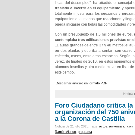
listas del desempleo”, ha añadido el concejal d
traslado e invertir en el equipamiento
y apertu
totalmente injusta para los jerezanos y jereza
equipamiento, al menos que reaccionen y llegue
pueda iniciarse con todas las comodidades y pre
Con un presupuesto de 1,5 millones de euros,
contemplaba tres edificaciones previstas en e
11 aulas grandes de entre 37 y 48 metros; el aula
en dos plantas y que iba a contar con cuatro a
cafetería, aseos, entre otras estancias. Según 
Jerez, de finales de 2010, en estos momentos el
alumnos inscritos y otro medio millar en lista
este tiempo.
Descargar artículo en formato PDF
Noticia
Foro Ciudadano critica la
organización del 750 aniv
a la Corona de Castilla
Noticia de 21 julio 2013.
Tags:
actos
,
aniversario
,
conm
Ramón Alonso
,
programa