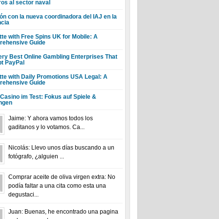
ros al sector naval
ón con la nueva coordinadora del IAJ en la
ncia
tte with Free Spins UK for Mobile: A
ehensive Guide
ery Best Online Gambling Enterprises That
t PayPal
tte with Daily Promotions USA Legal: A
ehensive Guide
 Casino im Test: Fokus auf Spiele &
ngen
Jaime: Y ahora vamos todos los
gaditanos y lo votamos. Ca...
Nicolás: Llevo unos días buscando a un
fotógrafo, ¿alguien ...
Comprar aceite de oliva virgen extra: No
podía faltar a una cita como esta una
degustaci...
Juan: Buenas, he encontrado una pagina