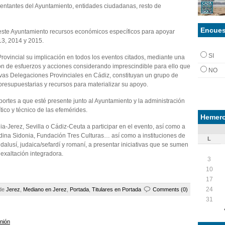
entantes del Ayuntamiento, entidades ciudadanas, resto de
Encues
e este Ayuntamiento recursos económicos específicos para apoyar
13, 2014 y 2015.
SI
 Provincial su implicación en todos los eventos citados, mediante una
ión de esfuerzos y acciones considerando imprescindible para ello que
NO
tivas Delegaciones Provinciales en Cádiz, constituyan un grupo de
presupuestarias y recursos para materializar su apoyo.
eportes a que esté presente junto al Ayuntamiento y la administración
ico y técnico de las efemérides.
Hemero
ia-Jerez, Sevilla o Cádiz-Ceuta a participar en el evento, así como a
dina Sidonia, Fundación Tres Culturas… así como a instituciones de
L
dalusí, judaica/sefardí y romaní, a presentar iniciativas que se sumen
exaltación integradora.
3
10
17
24
 de
Jerez
,
Mediano en Jerez
,
Portada
,
Titulares en Portada
Comments (0)
31
inión