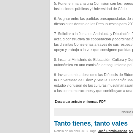
5. Poner en marcha una Comisión con los repres
instituciones públicas y Universidad de Cádiz.
6. Asignar entre las partidas presupuestarias d
dichos hitos dentro de los Presupuestos para 20
7. Solicitar a la Junta de Andalucía y Diputación
actitud constructiva de cooperación y coordinac
las distintas Consejerías a través de sus respec
apoyo y trabajo a la vez que consignen partidas 
8. Instar al Ministerio de Educación, Cultura y D
autonómica en una comisión de seguimiento polít
9. Invitar a entidades como las Diócesis de Sidon
la Universidad de Cádiz y Sevilla, Fundación Me
estudio y difusión de las culturas musulmanas/an
a las conmemoraciones y que contribuyan a una 
Descargar artículo en formato PDF
Noticia
Tanto tienes, tanto vales
Noticia de 08 abril 2013.
Tags:
José Ramón Alonso
,
op