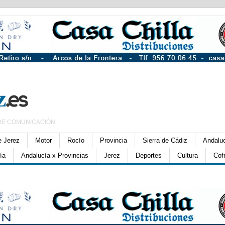
DE COMUNICACIÓN
e Jerez
Motor
Rocío
Provincia
Sierra de Cádiz
Andalu
ía
Andalucía x Provincias
Jerez
Deportes
Cultura
Cof