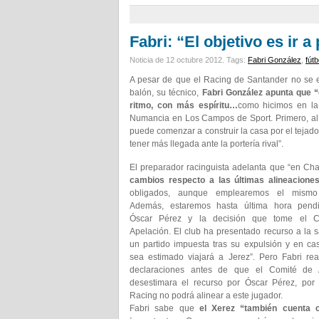
Fabri: “El objetivo es ir a
Noticia de 12 octubre 2012.
Tags:
Fabri González
,
fútb
A pesar de que el Racing de Santander no se es
balón, su técnico,
Fabri González apunta que “e
ritmo, con más espíritu…
como hicimos en la
Numancia en Los Campos de Sport. Primero, al 
puede comenzar a construir la casa por el tejado,
tener más llegada ante la portería rival”.
El preparador racinguista adelanta que “en Ch
cambios respecto a las últimas alineaciones
obligados, aunque emplearemos el mismo 
Además, estaremos hasta última hora pend
Óscar Pérez y la decisión que tome el C
Apelación. El club ha presentado recurso a la 
un partido impuesta tras su expulsión y en c
sea estimado viajará a Jerez”. Pero Fabri rea
declaraciones antes de que el Comité de 
desestimara el recurso por Óscar Pérez, por 
Racing no podrá alinear a este jugador.
Fabri sabe que
el Xerez “también cuenta c