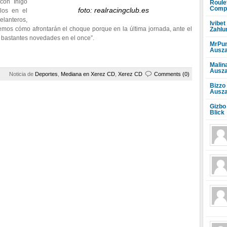
con Íñigo
Roule
Compr
foto: realracingclub.es
los en el
elanteros,
Ivibet
emos cómo afrontarán el choque porque en la última jornada, ante el
Zahlu
o bastantes novedades en el once”.
MrPun
Ausza
Malin
Ausza
Noticia de
Deportes
,
Mediana en Xerez CD
,
Xerez CD
Comments (0)
Bizzo
Ausza
Gizbo
Blick