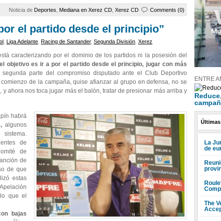
Noticia de
Deportes
,
Mediana en Xerez CD
,
Xerez CD
Comments (0)
 por el partido desde el principio”
ol
,
Liga Adelante
,
Racing de Santander
,
Segunda División
,
Xerez
tá caracterizando por el dominio de los partidos ni la posesión del
l objetivo es ir a por el partido desde el principio, jugar con más
 segunda parte del compromiso disputado ante el Club Deportivo
ENTRE A
comienzo de la campaña, quise afianzar al grupo en defensa, no se
 y ahora nos toca jugar más el balón, tratar de presionar más arriba y
Reduce, 
campañ
apín habrá
Últimas
,
algunos
sistema.
La Ju
ientes de
de eu
omité de
sanción de
Reuni
provi
aso de que
lizó estas
Roule
Apelación
Compr
lo que el
The V
Accep
on bajas