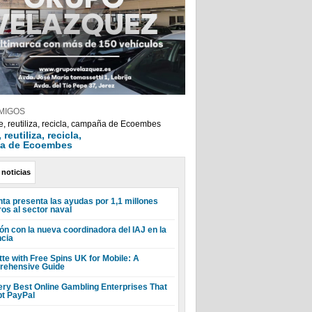
MIGOS
reutiliza, recicla,
a de Ecoembes
 noticias
nta presenta las ayudas por 1,1 millones
ros al sector naval
ón con la nueva coordinadora del IAJ en la
ncia
tte with Free Spins UK for Mobile: A
ehensive Guide
ery Best Online Gambling Enterprises That
t PayPal