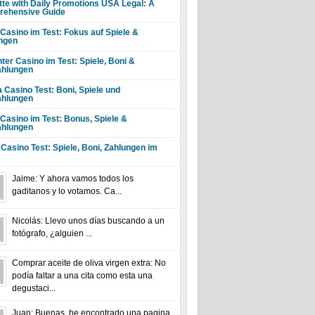
tte with Daily Promotions USA Legal: A
ehensive Guide
 Casino im Test: Fokus auf Spiele &
ngen
ter Casino im Test: Spiele, Boni &
hlungen
a Casino Test: Boni, Spiele und
hlungen
 Casino im Test: Bonus, Spiele &
hlungen
 Casino Test: Spiele, Boni, Zahlungen im
Jaime: Y ahora vamos todos los
gaditanos y lo votamos. Ca...
Nicolás: Llevo unos días buscando a un
fotógrafo, ¿alguien ...
Comprar aceite de oliva virgen extra: No
podía faltar a una cita como esta una
degustaci...
Juan: Buenas, he encontrado una pagina