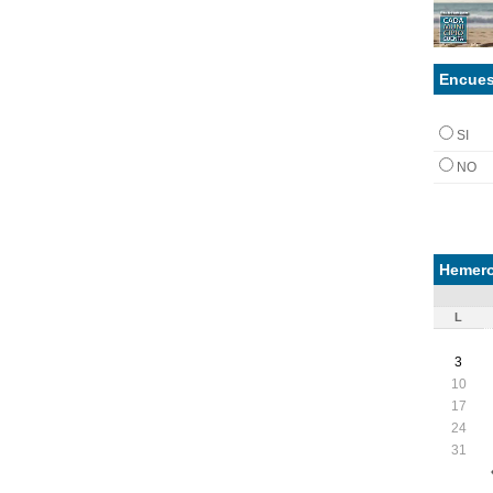
Encues
SI
NO
Hemero
L
3
10
17
24
31