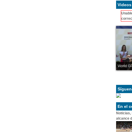
Videos
Unable
correc
World GP
Síguen
En el 
Noticias,
alcance d