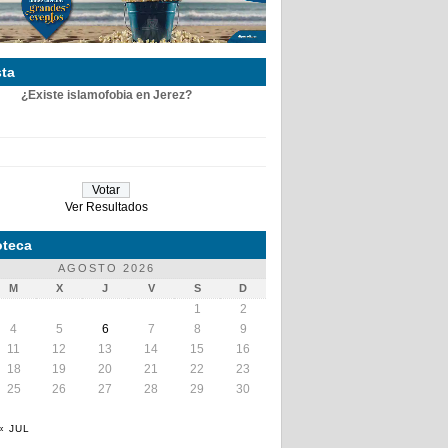
ta
¿Existe islamofobia en Jerez?
Ver Resultados
teca
AGOSTO 2026
M
X
J
V
S
D
1
2
4
5
6
7
8
9
11
12
13
14
15
16
18
19
20
21
22
23
25
26
27
28
29
30
« JUL