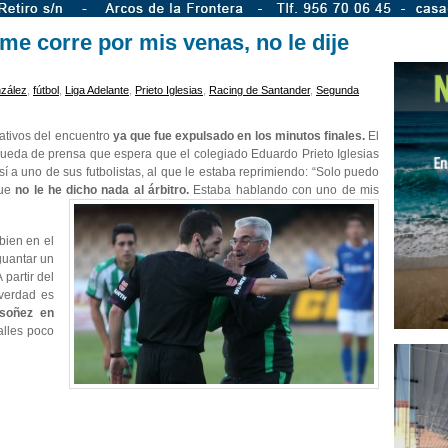
 me corre por mis venas, no le dije
nzález
,
fútbol
,
Liga Adelante
,
Prieto Iglesias
,
Racing de Santander
,
Segunda
ativos del encuentro
ya que fue expulsado en los minutos finales.
El
 rueda de prensa que espera que el colegiado Eduardo Prieto Iglesias
 sí a uno de sus futbolistas, al que le estaba reprimiendo: “Solo puedo
que
no le he dicho nada al árbitro.
Estaba hablando con uno de mis
bien en el
guantar un
 partir del
 verdad es
isoñez en
alles poco