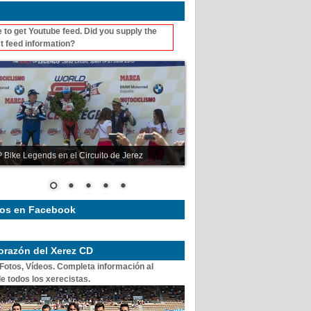
 to get Youtube feed. Did you supply the
t feed information?
 Bike Legends en el Circuito de Jerez
os en Facebook
corazón del Xerez CD
 Fotos, Vídeos. Completa información al
e todos los xerecistas.