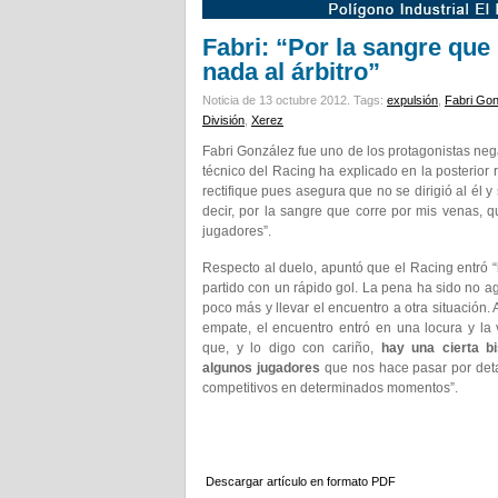
Fabri: “Por la sangre que
nada al árbitro”
Noticia de 13 octubre 2012.
Tags:
expulsión
,
Fabri Go
División
,
Xerez
Fabri González fue uno de los protagonistas neg
técnico del Racing ha explicado en la posterior
rectifique pues asegura que no se dirigió al él y
decir, por la sangre que corre por mis venas, 
jugadores”.
Respecto al duelo, apuntó que el Racing entró “
partido con un rápido gol. La pena ha sido no a
poco más y llevar el encuentro a otra situación. A
empate, el encuentro entró en una locura y la
que, y lo digo con cariño,
hay una cierta b
algunos jugadores
que nos hace pasar por det
competitivos en determinados momentos”.
Descargar artículo en formato PDF