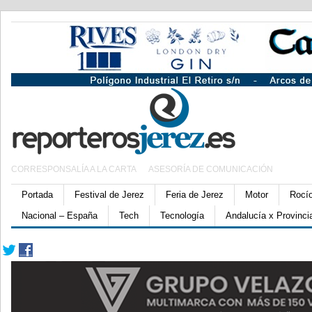
CORRESPONSALÍA A LA CARTA
ASESORÍA DE COMUNICACIÓN
Portada
Festival de Jerez
Feria de Jerez
Motor
Rocí
Nacional – España
Tech
Tecnología
Andalucía x Provinci