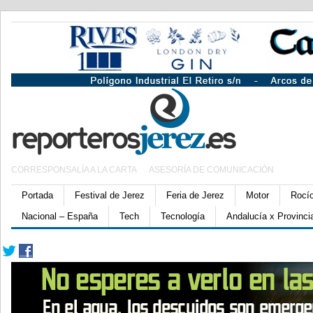
CORRESPONSALÍA A LA CARTA
ASESORÍA DE COMUNICACIÓN
Portada
Festival de Jerez
Feria de Jerez
Motor
Rocí
Nacional – España
Tech
Tecnología
Andalucía x Provinci