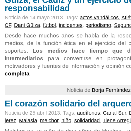
Güiza, el Cádiz y un ejercicio d
responsabilidad
Noticia de 14 mayo 2013.
Tags:
actos vandálicos
,
Atl
CF
,
Dani Güiza
,
fútbol
,
incidentes
,
periodismo
,
Segun
Desde hace muchos años se habla de la respon
medios, de la función ética en el ejercicio del
soportes.
Los medios hace tiempo que d
intermediarios
para convertirse en protagoni
motivadores y fuentes de información y opinión c
completa
Noticia de
Borja Fernández
El corazón solidario del arquer
Noticia de 25 abril 2013.
Tags:
audífonos
,
Canal Sur
,
jerez
,
Malasia
,
melchor
,
niño
,
solidaridad
,
Tiene Arreg
Melchor es un niño de diez años de Huelma, u