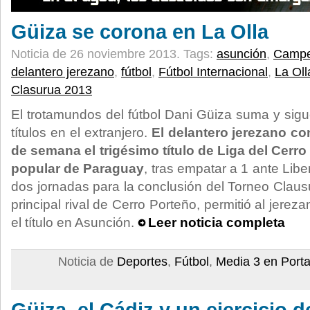
Güiza se corona en La Olla
Noticia de 26 noviembre 2013.
Tags:
asunción
,
Campe
delantero jerezano
,
fútbol
,
Fútbol Internacional
,
La Oll
Clasurua 2013
El trotamundos del fútbol Dani Güiza suma y sig
títulos en el extranjero.
El delantero jerezano co
de semana el trigésimo título de Liga del Cerr
popular de Paraguay
, tras empatar a 1 ante Liber
dos jornadas para la conclusión del Torneo Clausu
principal rival de Cerro Porteño, permitió al jereza
el título en Asunción.
Leer noticia completa
Noticia de
Deportes
,
Fútbol
,
Media 3 en Port